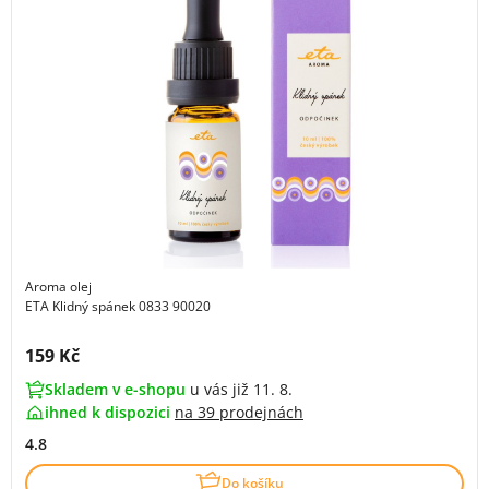
Aroma olej
ETA Klidný spánek 0833 90020
Cena s DPH:
159 Kč
Skladem v e-shopu
u vás již 11. 8.
ihned k dispozici
na
39 prodejnách
4.8
Do košíku