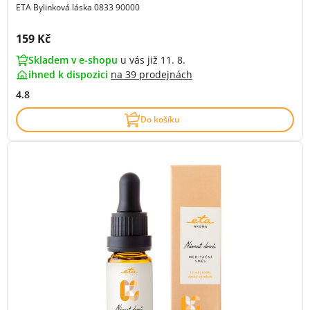
ETA Bylinková láska 0833 90000
Cena s DPH:
159 Kč
Skladem v e-shopu
u vás již 11. 8.
ihned k dispozici
na
39 prodejnách
4.8
Do košíku