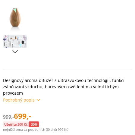
Designový aroma difuzér s ultrazvukovou technologií, funkcí
zvlhčování vzduchu, barevným osvětlením a velmi tichým
provozem
Podrobný popis
699,-
999,-
Ušetříte 300 Kč
-30%
nejnižší cena za posledních 30 dnů 999 Kč