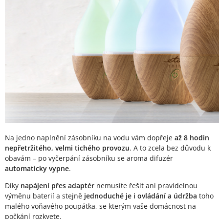
Na jedno naplnění zásobníku na vodu vám dopřeje
až 8 hodin
nepřetržitého, velmi tichého provozu
. A to zcela bez důvodu k
obavám – po vyčerpání zásobníku se aroma difuzér
automaticky vypne
.
Díky
napájení přes adaptér
nemusíte řešit ani pravidelnou
výměnu baterií a stejně
jednoduché je i ovládání a údržba
toho
malého voňavého poupátka, se kterým vaše domácnost na
počkání rozkvete.