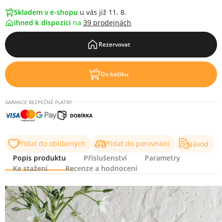
Skladem v e-shopu
u vás již 11. 8.
ihned k dispozici
na
39 prodejnách
Rezervovat
Do košíku
GARANCE BEZPEČNÉ PLATBY
Přidat do oblíbených
Přidat do porovnání
Návod
Popis produktu
Příslušenství
Parametry
Ke stažení
Recenze a hodnocení
Popis produktu