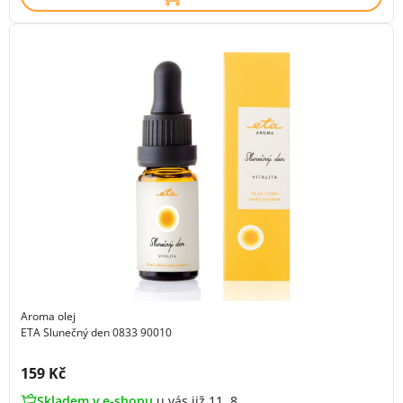
Aroma olej
ETA Slunečný den 0833 90010
Cena s DPH:
159 Kč
Skladem v e-shopu
u vás již 11. 8.