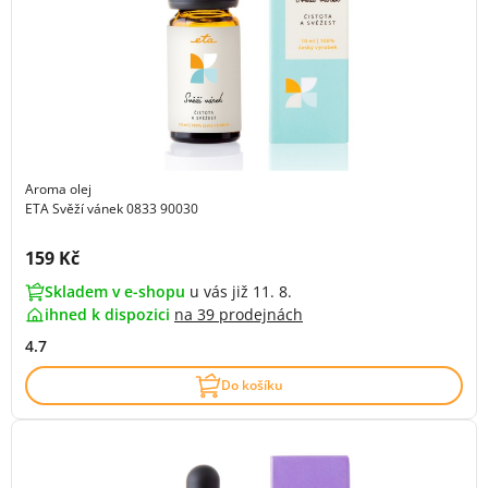
Aroma olej
ETA Svěží vánek 0833 90030
Cena s DPH:
159 Kč
Skladem v e-shopu
u vás již 11. 8.
ihned k dispozici
na
39 prodejnách
4.7
Do košíku