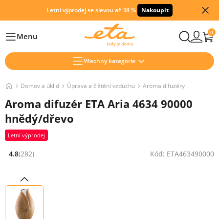
Letní výprodej se slevou až 38 %
Nakoupit
0
Menu
Hlavní
Všechny kategorie
Domov a úklid
Úprava a čištění vzduchu
Aroma difuzéry
Aroma difuzér ETA Aria 4634 90000
hnědý/dřevo
Letní výprodej
4.8
(282)
Kód: ETA463490000
Hodnocení: 4.8 z 5 (282 recenzí)