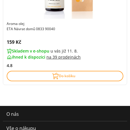
Aroma olej
ETA Návrat domů 0833 90040
Cena s DPH:
159 Kč
Skladem v e-shopu
u vás již 11. 8.
ihned k dispozici
na
39 prodejnách
4.8
Do košíku
O nás
Vše o nákupu