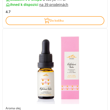
ihned k dispozici
na
39 prodejnách
4.7
Do košíku
Aroma olej