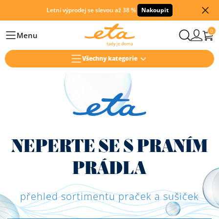
Letní výprodej se slevou až 38 %
Nakoupit
0
Menu
Hlavní
Všechny kategorie
NEPERTE SE S PRANÍM
PRÁDLA
přehled sortimentu praček a sušiček