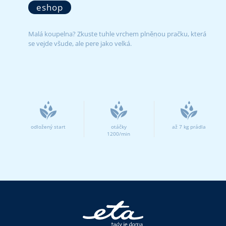
eshop
Malá koupelna? Zkuste tuhle vrchem plněnou pračku, která
se vejde všude, ale pere jako velká.
odložený start
otáčky
až 7 kg prádla
1200/min