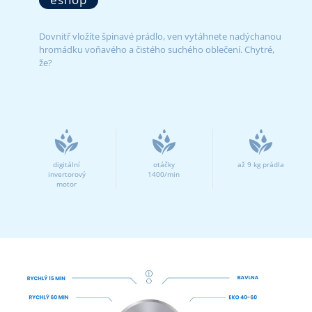
Dovnitř vložíte špinavé prádlo, ven vytáhnete nadýchanou
hromádku voňavého a čistého suchého oblečení. Chytré,
že?
digitální
otáčky
až 9 kg prádla
invertorový
1400/min
motor