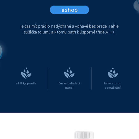
eshop
Je čas mít prádlo nadýchané a voňavé bez práce. Tahle
sušička to umí, a k tomu patří k úsporné třídě A+++.
až 8 kg prádla
český ovládací
funkce proti
panel
pomačkání