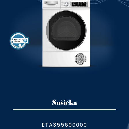
Sušička
ETA355690000