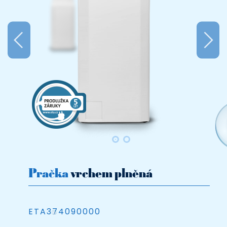
ETA374190000
eshop
Umí česky, vejde se do každé koupelny a vypere až
7 kg prádla najednou.
odložený
otáčky
až 7 kg
start
1400/min
prádla
Pračka
vrchem plněná
ETA374090000