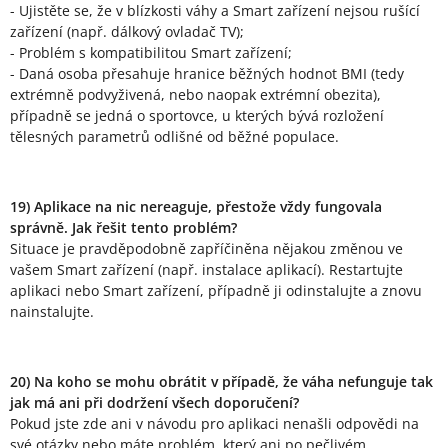
- Ujistěte se, že v blízkosti váhy a Smart zařízení nejsou rušící
zařízení (např. dálkový ovladač TV);
- Problém s kompatibilitou Smart zařízení;
- Daná osoba přesahuje hranice běžných hodnot BMI (tedy
extrémně podvyživená, nebo naopak extrémní obezita),
případně se jedná o sportovce, u kterých bývá rozložení
tělesných parametrů odlišné od běžné populace.
19) Aplikace na nic nereaguje, přestože vždy fungovala
správně. Jak řešit tento problém?
Situace je pravděpodobně zapříčiněna nějakou změnou ve
vašem Smart zařízení (např. instalace aplikací). Restartujte
aplikaci nebo Smart zařízení, případně ji odinstalujte a znovu
nainstalujte.
20) Na koho se mohu obrátit v případě, že váha nefunguje tak
jak má ani při dodržení všech doporučení?
Pokud jste zde ani v návodu pro aplikaci nenašli odpovědi na
své otázky nebo máte problém, který ani po pečlivém