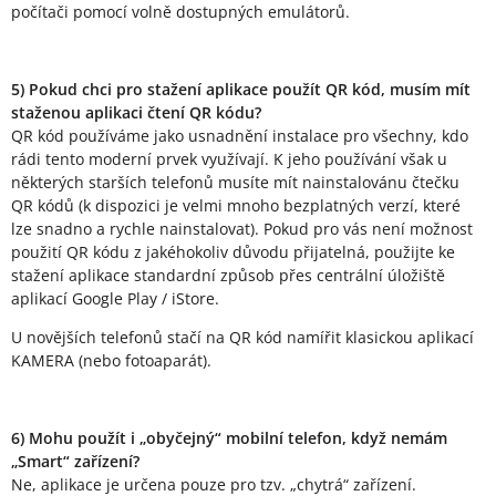
počítači pomocí volně dostupných emulátorů.
5) Pokud chci pro stažení aplikace použít QR kód, musím mít
staženou aplikaci čtení QR kódu?
QR kód používáme jako usnadnění instalace pro všechny, kdo
rádi tento moderní prvek využívají. K jeho používání však u
některých starších telefonů musíte mít nainstalovánu čtečku
QR kódů (k dispozici je velmi mnoho bezplatných verzí, které
lze snadno a rychle nainstalovat). Pokud pro vás není možnost
použití QR kódu z jakéhokoliv důvodu přijatelná, použijte ke
stažení aplikace standardní způsob přes centrální úložiště
aplikací Google Play / iStore.
U novějších telefonů stačí na QR kód namířit klasickou aplikací
KAMERA (nebo fotoaparát).
6) Mohu použít i „obyčejný“ mobilní telefon, když nemám
„Smart“ zařízení?
Ne, aplikace je určena pouze pro tzv. „chytrá“ zařízení.