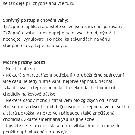
se tak děje při chybné analýze tuku.
Správný postup a chování váhy:
1) Zapněte aplikaci a ujistěte se, že jsou zařízení spárovány
2) Zapněte váhu – nestoupejte na ni však hned, nýbrž ji
nechejte „vynulovat“. Po několika sekundách na váhu
stoupněte a vyčkejte na analýzu.
Možné příčiny potíží:
- Nejste naboso;
- Některá Smart zařízení potřebují k průběžnému spárování
více času. Je tedy nutné váhu nejprve zapnout, nechat
„zkalibrovat“ a teprve po několika sekundách stoupnout
chodidly na kovové pásky;
- Některé osoby mohou mít vlivem biologických odlišností
zhoršenou vodivost chodidel(ovlivňuje to zejména velmi suchá
a stará pokožka, v některých případech také znečištěná
chodidla). Zkuste změřit analýzu na jiné sobě;
- Ujistěte se, že máte čistá a mírně vlhká chodidla (můžete
použít např. vlhčené ubrousky);