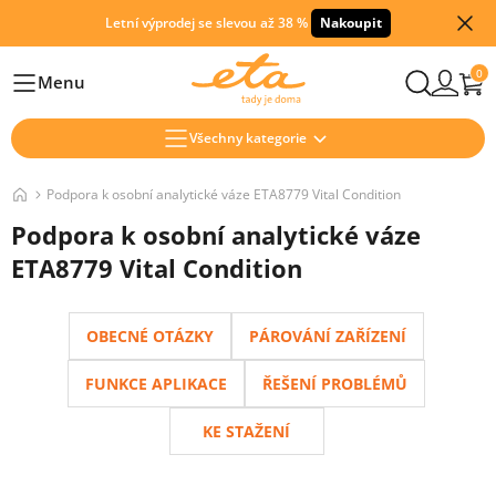
Letní výprodej se slevou až 38 %
Nakoupit
0
Menu
Hlavní
Všechny kategorie
Podpora k osobní analytické váze ETA8779 Vital Condition
Podpora k osobní analytické váze
ETA8779 Vital Condition
OBECNÉ OTÁZKY
PÁROVÁNÍ ZAŘÍZENÍ
FUNKCE APLIKACE
ŘEŠENÍ PROBLÉMŮ
KE STAŽENÍ