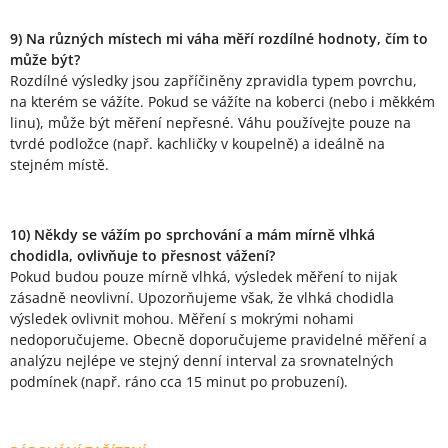
9) Na různých místech mi váha měří rozdílné hodnoty, čím to
může být?
Rozdílné výsledky jsou zapříčiněny zpravidla typem povrchu,
na kterém se vážíte. Pokud se vážíte na koberci (nebo i měkkém
linu), může být měření nepřesné. Váhu používejte pouze na
tvrdé podložce (např. kachličky v koupelně) a ideálně na
stejném místě.
10) Někdy se vážím po sprchování a mám mírně vlhká
chodidla, ovlivňuje to přesnost vážení?
Pokud budou pouze mírně vlhká, výsledek měření to nijak
zásadně neovlivní. Upozorňujeme však, že vlhká chodidla
výsledek ovlivnit mohou. Měření s mokrými nohami
nedoporučujeme. Obecně doporučujeme pravidelné měření a
analýzu nejlépe ve stejný denní interval za srovnatelných
podmínek (např. ráno cca 15 minut po probuzení).