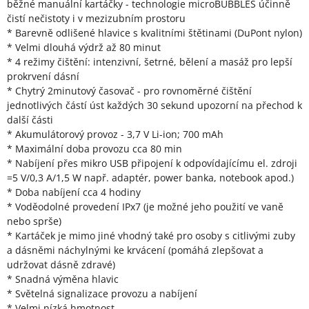
běžné manuální kartáčky - technologie microBUBBLES účinně
čistí nečistoty i v mezizubním prostoru
* Barevně odlišené hlavice s kvalitními štětinami (DuPont nylon)
* Velmi dlouhá výdrž až 80 minut
* 4 režimy čištění: intenzivní, šetrné, bělení a masáž pro lepší
prokrvení dásní
* Chytrý 2minutový časovač - pro rovnoměrné čištění
jednotlivých částí úst každých 30 sekund upozorní na přechod k
další části
* Akumulátorový provoz - 3,7 V Li-ion; 700 mAh
* Maximální doba provozu cca 80 min
* Nabíjení přes mikro USB připojení k odpovídajícímu el. zdroji
=5 V/0,3 A/1,5 W např. adaptér, power banka, notebook apod.)
* Doba nabíjení cca 4 hodiny
* Voděodolné provedení IPx7 (je možné jeho použití ve vaně
nebo sprše)
* Kartáček je mimo jiné vhodný také pro osoby s citlivými zuby
a dásněmi náchylnými ke krvácení (pomáhá zlepšovat a
udržovat dásně zdravé)
* Snadná výměna hlavic
* Světelná signalizace provozu a nabíjení
* Velmi nízká hmotnost