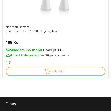
Náhradní kartáček
ETA Sonetic Kids 70690100 (2 ks) bílá
Cena s DPH:
199 Kč
Skladem v e-shopu
u vás již 11. 8.
ihned k dispozici
na
39 prodejnách
4.7
Do košíku
O nás