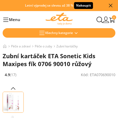
Letní výprodej se slevou až 38 %
Nakoupit
0
Menu
Hlavní
Všechny kategorie
Péče a zdraví
Péče o zuby
Zubní kartáčky
Zubní kartáček ETA Sonetic Kids
Maxipes fík 0706 90010 růžový
4.9
(17)
Kód: ETA070690010
Hodnocení: 4.9 z 5 (17 recenzí)