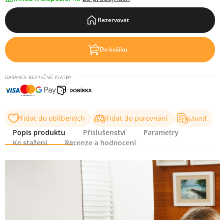
Rezervovat
Do košíku
GARANCE BEZPEČNÉ PLATBY
Přidat do oblíbených
Přidat do porovnání
Návod
Popis produktu
Příslušenství
Parametry
Ke stažení
Recenze a hodnocení
Popis produktu