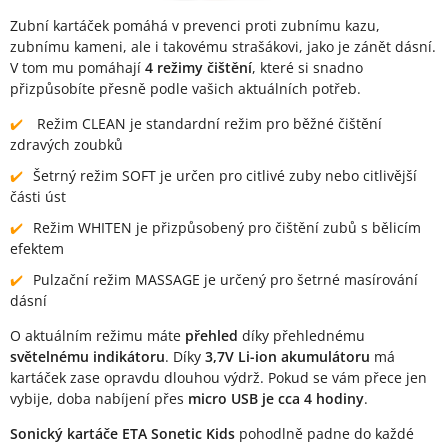
Zubní kartáček pomáhá v prevenci proti zubnímu kazu,
zubnímu kameni, ale i takovému strašákovi, jako je zánět dásní.
V tom mu pomáhají
4 režimy čištění
, které si snadno
přizpůsobíte přesně podle vašich aktuálních potřeb.
Režim CLEAN je standardní režim pro běžné čištění
zdravých zoubků
Šetrný režim SOFT je určen pro citlivé zuby nebo citlivější
části úst
Režim WHITEN je přizpůsobený pro čištění zubů s bělicím
efektem
Pulzační režim MASSAGE je určený pro šetrné masírování
dásní
O aktuálním režimu máte
přehled
díky přehlednému
světelnému indikátoru
. Díky
3,7V Li-ion akumulátoru
má
kartáček zase opravdu dlouhou výdrž. Pokud se vám přece jen
vybije, doba nabíjení přes
micro USB je cca 4 hodiny
.
Sonický kartáče ETA Sonetic Kids
pohodlně padne do každé