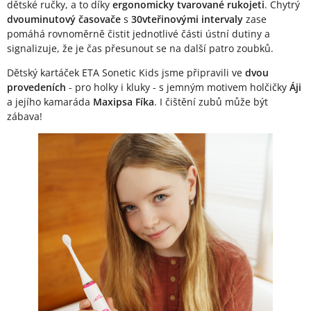
dětské ručky, a to díky
ergonomicky tvarované rukojeti
. Chytrý
dvouminutový časovače
s
30vteřinovými intervaly
zase
pomáhá rovnoměrně čistit jednotlivé části ústní dutiny a
signalizuje, že je čas přesunout se na další patro zoubků.
Dětský kartáček ETA Sonetic Kids jsme připravili ve
dvou
provedeních
- pro holky i kluky - s jemným motivem holčičky
Áji
a jejího kamaráda
Maxipsa Fíka
. I čištění zubů může být
zábava!