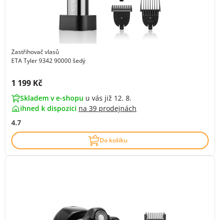
Zastřihovač vlasů
ETA Tyler 9342 90000 šedý
Cena s DPH:
1 199 Kč
Skladem v e-shopu
u vás již 12. 8.
ihned k dispozici
na
39 prodejnách
4.7
Do košíku