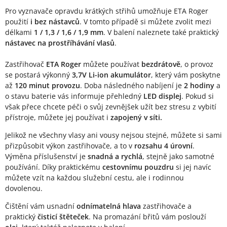
Pro vyznavače opravdu krátkých střihů umožňuje ETA Roger
použití
i bez nástavců
. V tomto případě si můžete zvolit mezi
délkami
1 / 1,3 / 1,6 / 1,9 mm
. V balení naleznete také praktický
nástavec na prostříhávání vlasů
.
Zastřihovač
ETA Roger
můžete používat
bezdrátově
, o provoz
se postará výkonný
3,7V Li-ion akumulátor
, který vám poskytne
až
120 minut provozu
. Doba následného nabíjení je
2 hodiny
a
o stavu baterie vás informuje přehledný
LED displej
. Pokud si
však přece chcete péči o svůj zevnějšek užít bez stresu z vybití
přístroje, můžete jej používat i
zapojený v síti.
Jelikož ne všechny vlasy ani vousy nejsou stejné, můžete si sami
přizpůsobit výkon zastřihovače, a to v
rozsahu 4 úrovní
.
Výměna příslušenství je
snadná a rychlá
, stejně jako samotné
používání. Díky praktickému
cestovnímu pouzdru
si jej navíc
můžete vzít na každou služební cestu, ale i rodinnou
dovolenou.
Čištění vám usnadní
odnímatelná hlava
zastřihovače a
praktický
čisticí štěteček
. Na promazání břitů vám poslouží