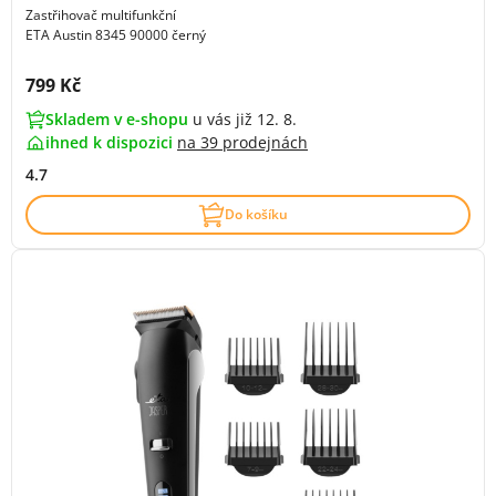
Zastřihovač multifunkční
ETA Austin 8345 90000 černý
Cena s DPH:
799 Kč
Skladem v e-shopu
u vás již 12. 8.
ihned k dispozici
na
39 prodejnách
4.7
Do košíku