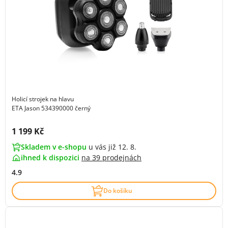
Holicí strojek na hlavu
ETA Jason 534390000 černý
Cena s DPH:
1 199 Kč
Skladem v e-shopu
u vás již 12. 8.
ihned k dispozici
na
39 prodejnách
4.9
Do košíku