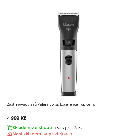
Zastřihovač vlasů Valera Swiss Excellence Top černý
Cena s DPH:
4 999 Kč
Skladem v e-shopu
u vás již 12. 8.
Není skladem
na
prodejnách