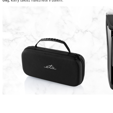
olej,
který taktéž naleznete v balení.