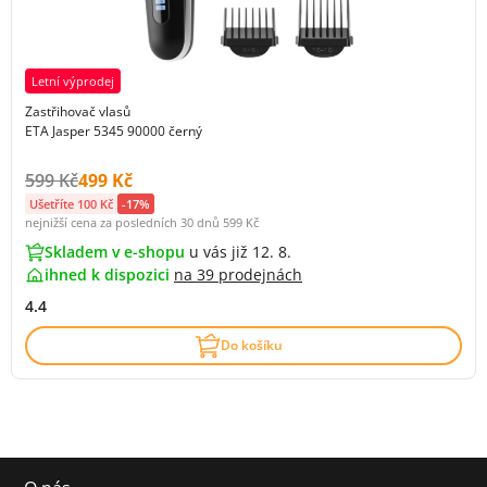
Letní výprodej
Zastřihovač vlasů
ETA Jasper 5345 90000 černý
Původní cena s DPH:
Cena s DPH:
599 Kč
499 Kč
Ušetříte 100 Kč
-17%
nejnižší cena za posledních 30 dnů
599 Kč
Skladem v e-shopu
u vás již 12. 8.
ihned k dispozici
na
39 prodejnách
4.4
Do košíku