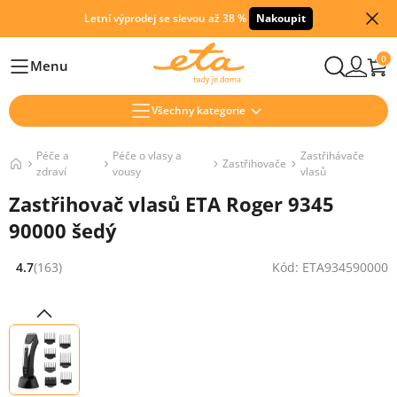
Letní výprodej se slevou až 38 %
Nakoupit
0
Menu
Hlavní
Všechny kategorie
Péče a
Péče o vlasy a
Zastřihávače
Zastřihovače
zdraví
vousy
vlasů
Zastřihovač vlasů ETA Roger 9345
90000 šedý
4.7
(163)
Kód: ETA934590000
Hodnocení: 4.7 z 5 (163 recenzí)