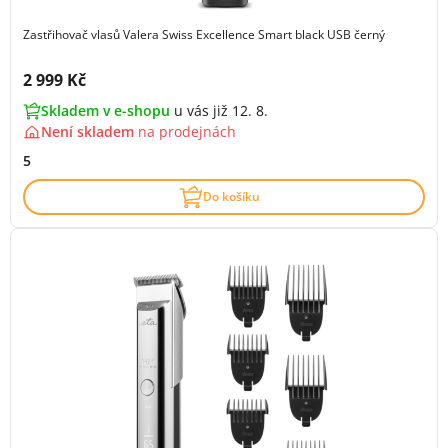
Zastřihovač vlasů Valera Swiss Excellence Smart black USB černý
Cena s DPH:
2 999 Kč
Skladem v e-shopu
u vás již 12. 8.
Není skladem
na
prodejnách
5
Do košíku