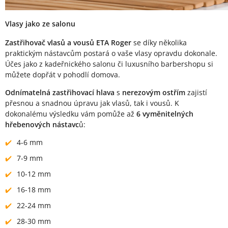
Vlasy jako ze salonu
Zastřihovač vlasů a vousů ETA Roger
se díky několika
praktickým nástavcům postará o vaše vlasy opravdu dokonale.
Účes jako z kadeřnického salonu či luxusního barbershopu si
můžete dopřát v pohodlí domova.
Odnímatelná zastřihovací hlava
s
nerezovým ostřím
zajistí
přesnou a snadnou úpravu jak vlasů, tak i vousů. K
dokonalému výsledku vám pomůže až
6 vyměnitelných
hřebenových nástavc
ů:
4-6 mm
7-9 mm
10-12 mm
16-18 mm
22-24 mm
28-30 mm