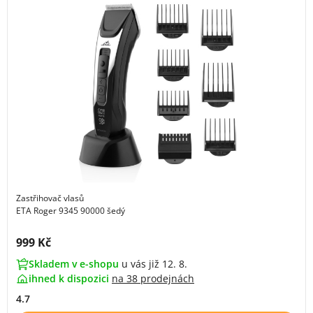
Zastřihovač vlasů
ETA Roger 9345 90000 šedý
Cena s DPH:
999 Kč
Skladem v e-shopu
u vás již 12. 8.
ihned k dispozici
na
38 prodejnách
4.7