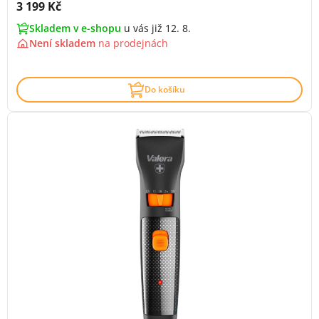
Cena s DPH:
3 199 Kč
Skladem v e-shopu
u vás již 12. 8.
Není skladem
na
prodejnách
Do košíku