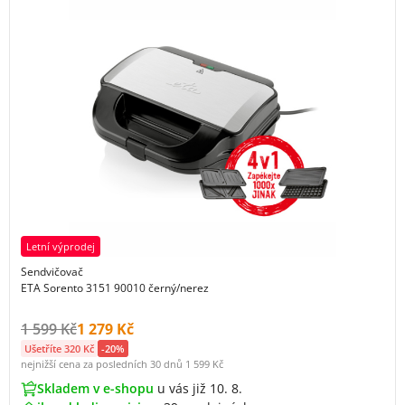
Letní výprodej
Sendvičovač
ETA Sorento 3151 90010 černý/nerez
Původní cena s DPH:
Cena s DPH:
1 599 Kč
1 279 Kč
Ušetříte 320 Kč
-20%
nejnižší cena za posledních 30 dnů
1 599 Kč
Skladem v e-shopu
u vás již 10. 8.