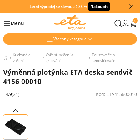
Letní výprodej se slevou až 38 %
Nakoupit
0
Menu
Hlavní
Všechny kategorie
Kuchyně a
Vaření, pečení a
Toustovače a
vaření
grilování
sendvičovače
Výměnná plotýnka ETA deska sendvič
4156 00010
4.9
(21)
Kód: ETA415600010
Hodnocení: 4.9 z 5 (21 recenzí)