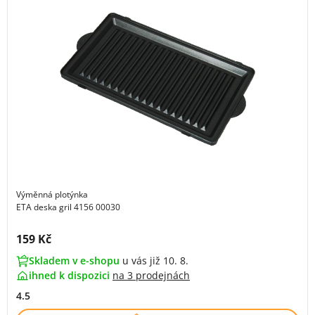
Výměnná plotýnka
ETA deska gril 4156 00030
Cena s DPH:
159 Kč
Skladem v e-shopu
u vás již 10. 8.
ihned k dispozici
na
3 prodejnách
4.5