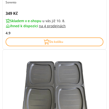
Sorento
Cena s DPH:
349 Kč
Skladem v e-shopu
u vás již 10. 8.
ihned k dispozici
na
4 prodejnách
4.9
Do košíku