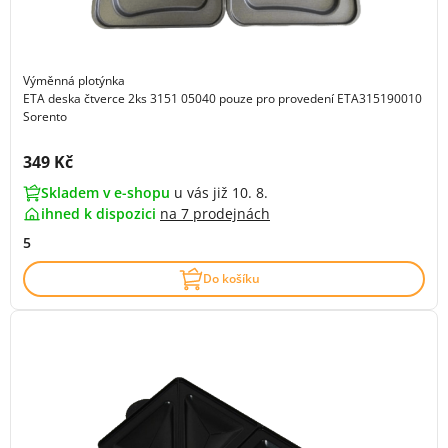
Výměnná plotýnka
ETA deska čtverce 2ks 3151 05040 pouze pro provedení ETA315190010
Sorento
Cena s DPH:
349 Kč
Skladem v e-shopu
u vás již 10. 8.
ihned k dispozici
na
7 prodejnách
5
Do košíku