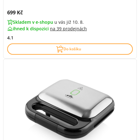
Cena s DPH:
699 Kč
Skladem v e-shopu
u vás již 10. 8.
ihned k dispozici
na
39 prodejnách
4.1
Do košíku