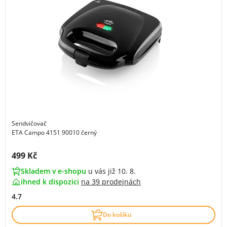
Sendvičovač
ETA Campo 4151 90010 černý
Cena s DPH:
499 Kč
Skladem v e-shopu
u vás již 10. 8.
ihned k dispozici
na
39 prodejnách
4.7
Do košíku