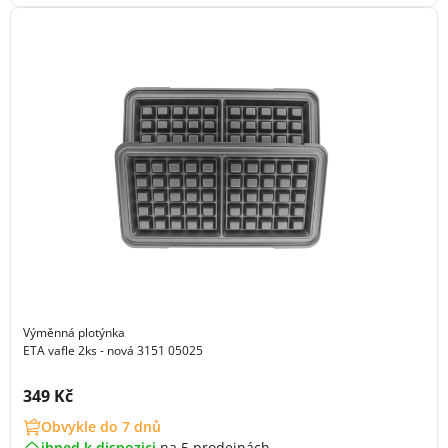
Výměnná plotýnka
ETA vafle 2ks - nová 3151 05025
Cena s DPH:
349 Kč
Obvykle do 7 dnů
ihned k dispozici
na
5 prodejnách