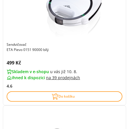
Sendvičovač
ETA Pievo 0151 90000 bílý
Cena s DPH:
499 Kč
Skladem v e-shopu
u vás již 10. 8.
ihned k dispozici
na
39 prodejnách
4.6
Do košíku