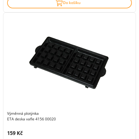
Do košíku
Výměnná plotýnka
ETA deska vafle 4156 00020
Cena s DPH:
159 Kč