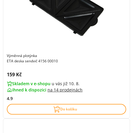
Výměnná plotýnka
ETA deska sendvič 4156 00010
Cena s DPH:
159 Kč
Skladem v e-shopu
u vás již 10. 8.
ihned k dispozici
na
14 prodejnách
4.9
Do košíku