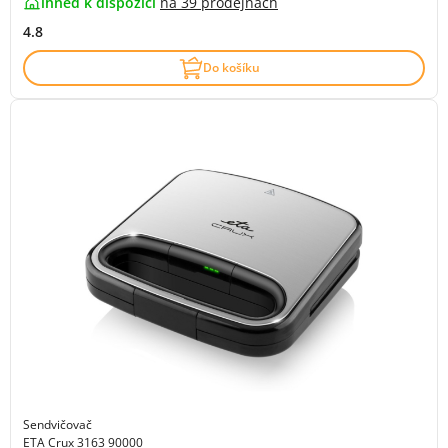
ihned k dispozici
na
39 prodejnách
4.8
Do košíku
Sendvičovač
ETA Crux 3163 90000