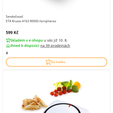
Sendvičovač
ETA Krusto 4163 90000 černý/nerez
Cena s DPH:
599 Kč
Skladem v e-shopu
u vás již 10. 8.
ihned k dispozici
na
39 prodejnách
4
Do košíku