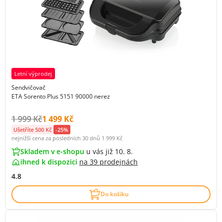
Letní výprodej
Sendvičovač
ETA Sorento Plus 5151 90000 nerez
Původní cena s DPH:
Cena s DPH:
1 999 Kč
1 499 Kč
Ušetříte 500 Kč
-25%
nejnižší cena za posledních 30 dnů
1 999 Kč
Skladem v e-shopu
u vás již 10. 8.
ihned k dispozici
na
39 prodejnách
4.8
Do košíku