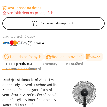
Dostupnost na dotaz
Není skladem
na
prodejnách
Informovat o dostupnosti
GARANCE BEZPEČNÉ PLATBY
Přidat do oblíbených
Přidat do porovnání
Návod
Popis produktu
Parametry
Ke stažení
Recenze a hodnocení
Popis produktu
Dopřejte si doma letní vánek i ve
dnech, kdy se venku nehne ani list.
Kompaktním a elegantní
stolní
ventilátor ETA Zefír
v černé barvě
doplní jakýkoliv interiér – doma, v
kanceláři i na chatě.