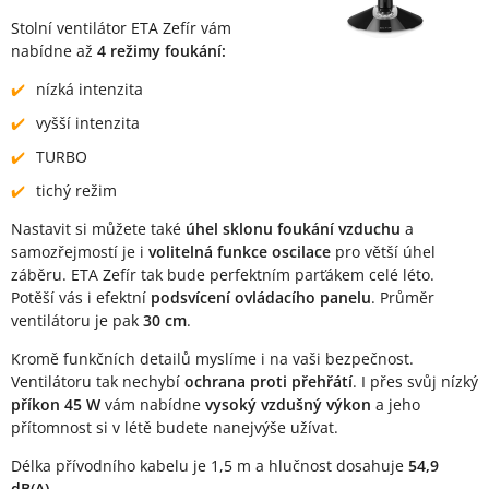
Stolní ventilátor ETA Zefír vám
nabídne až
4 režimy foukání:
nízká intenzita
vyšší intenzita
TURBO
tichý režim
Nastavit si můžete také
úhel sklonu foukání
vzduchu
a
samozřejmostí je i
volitelná funkce oscilace
pro větší úhel
záběru. ETA Zefír tak bude perfektním parťákem celé léto.
Potěší vás i efektní
podsvícení ovládacího panelu
. Průměr
ventilátoru je pak
30 cm
.
Kromě funkčních detailů myslíme i na vaši bezpečnost.
Ventilátoru tak nechybí
ochrana proti přehřátí
. I přes svůj nízký
příkon 45 W
vám nabídne
vysoký vzdušný výkon
a jeho
přítomnost si v létě budete nanejvýše užívat.
Délka přívodního kabelu je 1,5 m a hlučnost dosahuje
54,9
dB(A).