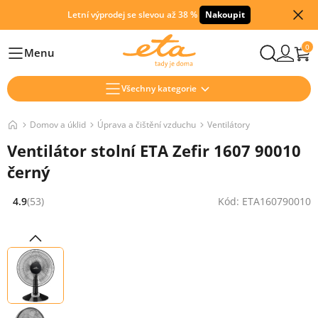
Letní výprodej se slevou až 38 %
Nakoupit
0
Menu
Hlavní
Všechny kategorie
Domov a úklid
Úprava a čištění vzduchu
Ventilátory
Ventilátor stolní ETA Zefir 1607 90010
černý
4.9
(53)
Kód: ETA160790010
Hodnocení: 4.9 z 5 (53 recenzí)