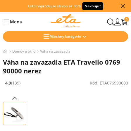
Letní výprodej se slevou až 38 %
Nakoupit
0
Menu
Hlavní
Všechny kategorie
Domov a úklid
Váha na zavazadla
Váha na zavazadla ETA Travello 0769
90000 nerez
4.9
(139)
Kód: ETA076990000
Hodnocení: 4.9 z 5 (139 recenzí)