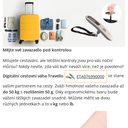
Popis produktu
Mějte své zavazadlo pod kontrolou
Milujete cestování, ale letištní kontroly jsou pro vás noční
můrou? Nikdy nevíte, zda váš kufr neváží více, než je povoleno?
Digitální cestovní váha Travello
se stane
ETA076990000
vašim partnerem na cesty. Zváží hmotnost vašeho zavazadla až
do 50 kg
s
rozlišením 50 g
. Díky ergonomickému tvaru bude
vážení těžkých zavazadel snadné. Můžete měřit ve dvou
různých jednotkách a to v
kg
nebo
lb
.