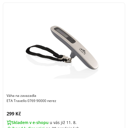
Váha na zavazadla
ETA Travello 0769 90000 nerez
Cena s DPH:
299 Kč
Skladem v e-shopu
u vás již 11. 8.