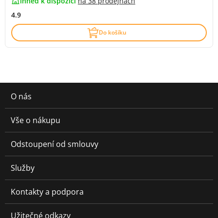
ihned k dispozici
na
38 prodejnách
4.9
Do košíku
O nás
Vše o nákupu
Odstoupení od smlouvy
Služby
Kontakty a podpora
Užitečné odkazy