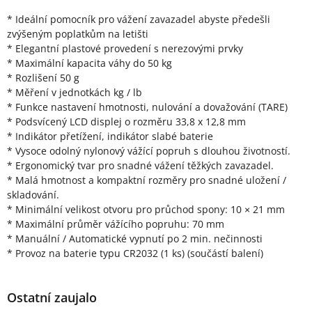
* Ideální pomocník pro vážení zavazadel abyste předešli
zvýšeným poplatkům na letišti
* Elegantní plastové provedení s nerezovými prvky
* Maximální kapacita váhy do 50 kg
* Rozlišení 50 g
* Měření v jednotkách kg / lb
* Funkce nastavení hmotnosti, nulování a dovažování (TARE)
* Podsvícený LCD displej o rozměru 33,8 x 12,8 mm
* Indikátor přetížení, indikátor slabé baterie
* Vysoce odolný nylonový vážící popruh s dlouhou životností.
* Ergonomický tvar pro snadné vážení těžkých zavazadel.
* Malá hmotnost a kompaktní rozměry pro snadné uložení /
skladování.
* Minimální velikost otvoru pro průchod spony: 10 × 21 mm
* Maximální průměr vážícího popruhu: 70 mm
* Manuální / Automatické vypnutí po 2 min. nečinnosti
* Provoz na baterie typu CR2032 (1 ks) (součástí balení)
Ostatní zaujalo