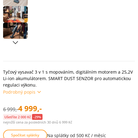
Tyčový vysavač 3 v 1 s mopováním, digitálním motorem a 25,2V
Li-ion akumulátorem. SMART DUST SENZOR pro automatickou
regulaci výkonu.
Podrobný popis
4 999,-
6 999,-
Ušetříte 2 000 Kč
-29%
nejnižší cena za posledních 30 dnů 6 999 Kč
Na splátky od 500 Kč / měsíc
Spočítat splátky