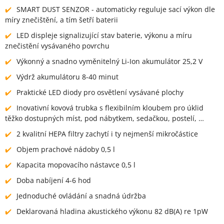
SMART DUST SENZOR - automaticky reguluje sací výkon dle
míry znečištění, a tím šetří baterii
LED displeje signalizující stav baterie, výkonu a míru
znečistění vysávaného povrchu
Výkonný a snadno vyměnitelný Li-Ion akumulátor 25,2 V
Výdrž akumulátoru 8-40 minut
Praktické LED diody pro osvětlení vysávané plochy
Inovativní kovová trubka s flexibilním kloubem pro úklid
těžko dostupných míst, pod nábytkem, sedačkou, postelí, …
2 kvalitní HEPA filtry zachytí i ty nejmenší mikročástice
Objem prachové nádoby 0,5 l
Kapacita mopovacího nástavce 0,5 l
Doba nabíjení 4-6 hod
Jednoduché ovládání a snadná údržba
Deklarovaná hladina akustického výkonu 82 dB(A) re 1pW