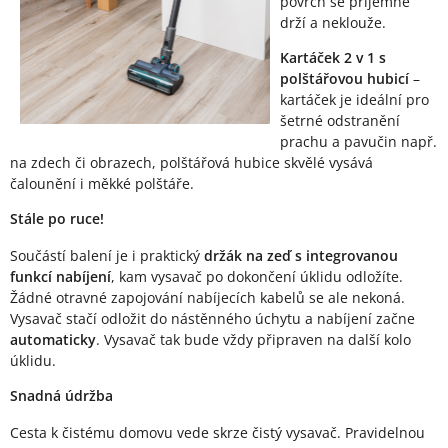
povrch se příjemně
drží a neklouže.
Kartáček 2 v 1 s
polštářovou hubicí
–
kartáček je ideální pro
šetrné odstranění
prachu a pavučin např.
na zdech či obrazech, polštářová hubice skvělé vysává
čalounění i měkké polštáře.
Stále po ruce!
Součástí balení je i praktický
držák na zeď s integrovanou
funkcí nabíjení
, kam vysavač po dokončení úklidu odložíte.
Žádné otravné zapojování nabíjecích kabelů se ale nekoná.
Vysavač stačí odložit do nástěnného úchytu a nabíjení začne
automaticky
. Vysavač tak bude vždy připraven na další kolo
úklidu.
Snadná údržba
Cesta k čistému domovu vede skrze čistý vysavač. Pravidelnou