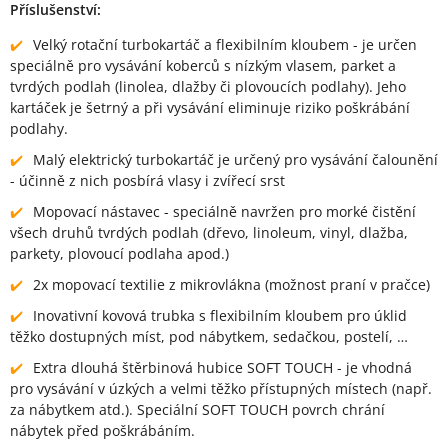
Příslušenství:
Velký rotační turbokartáč a flexibilním kloubem - je určen
speciálně pro vysávání koberců s nízkým vlasem, parket a
tvrdých podlah (linolea, dlažby či plovoucích podlahy). Jeho
kartáček je šetrný a při vysávání eliminuje riziko poškrábání
podlahy.
Malý elektrický turbokartáč je určený pro vysávání čalounění
- účinně z nich posbírá vlasy i zvířecí srst
Mopovací nástavec - speciálně navržen pro morké čistění
všech druhů tvrdých podlah (dřevo, linoleum, vinyl, dlažba,
parkety, plovoucí podlaha apod.)
2x mopovací textilie z mikrovlákna (možnost praní v pračce)
Inovativní kovová trubka s flexibilním kloubem pro úklid
těžko dostupných míst, pod nábytkem, sedačkou, postelí, …
Extra dlouhá štěrbinová hubice SOFT TOUCH - je vhodná
pro vysávání v úzkých a velmi těžko přístupných místech (např.
za nábytkem atd.). Speciální SOFT TOUCH povrch chrání
nábytek před poškrábáním.