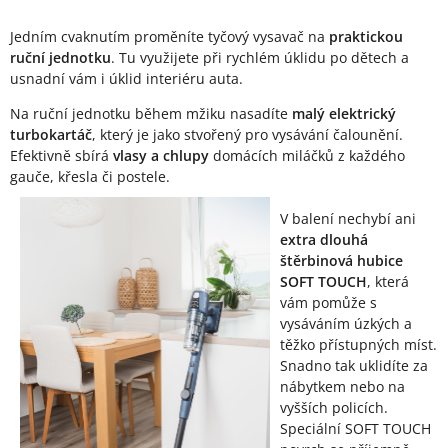
Jedním cvaknutím proměníte tyčový vysavač na
praktickou
ruční jednotku
. Tu využijete při rychlém úklidu po dětech a
usnadní vám i úklid interiéru auta.
Na ruční jednotku během mžiku nasadíte
malý elektrický
turbokartáč
, který je jako stvořený pro vysávání čalounění.
Efektivně sbírá
vlasy a chlupy
domácích miláčků z každého
gauče, křesla či postele.
V balení nechybí ani
extra dlouhá
štěrbinová hubice
SOFT TOUCH
, která
vám pomůže s
vysáváním úzkých a
těžko přístupných míst.
Snadno tak uklidíte za
nábytkem nebo na
vyšších policích.
Speciální SOFT TOUCH