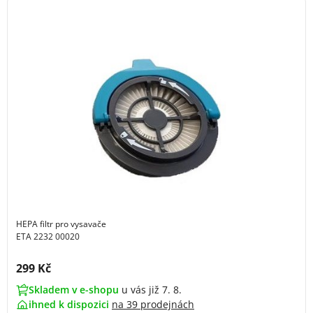
HEPA filtr pro vysavače
ETA 2232 00020
Cena s DPH:
299 Kč
Skladem v e-shopu
u vás již 7. 8.
ihned k dispozici
na
39 prodejnách