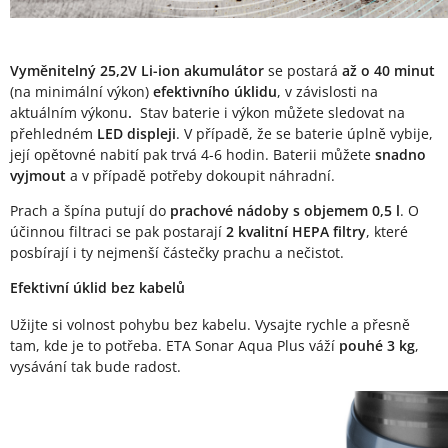
Vyměnitelný 25,2V Li-ion akumulátor
se postará
až o 40 minut
(na minimální výkon)
efektivního úklidu
, v závislosti na
aktuálním výkonu
.
Stav baterie i výkon můžete sledovat na
přehledném
LED displeji
. V případě, že se baterie úplně vybije,
její opětovné nabití pak trvá 4-6 hodin. Baterii můžete
snadno
vyjmout
a v případě potřeby dokoupit náhradní.
Prach a špína putují do
prachové nádoby s objemem 0,5 l
. O
účinnou filtraci se pak postarají
2 kvalitní HEPA filtry
, které
posbírají i ty nejmenší částečky prachu a nečistot.
Efektivní úklid bez kabelů
Užijte si volnost pohybu bez kabelu. Vysajte rychle a přesně
tam, kde je to potřeba. ETA Sonar Aqua Plus váží
pouhé 3 kg
,
vysávání tak bude radost.