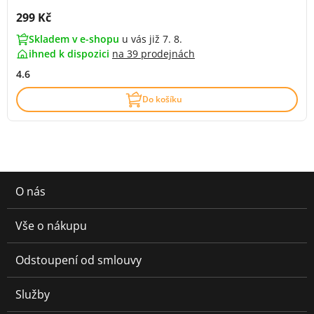
Cena s DPH:
299 Kč
Skladem v e-shopu
u vás již 7. 8.
ihned k dispozici
na
39 prodejnách
4.6
Do košíku
O nás
Vše o nákupu
Odstoupení od smlouvy
Služby