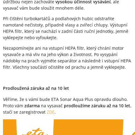
údržbou nejen zachováte
vysokou účinnost vysávání
, ale
vysavač vám bude sloužit mnohem déle.
Při čištění turbokartáčů a podlahových hubic odstraňte
namotané nečistoty, případně vlasy a zvířecí chlupy. Výstupní
HEPA filtr, který se nachází v zadní části ruční jednotky, jemně
vyklepejte nebo vyfoukejte.
Nezapomínejte ani na vstupní HEPA filtr, který chrání motor
vysavače a má vliv na jeho výkon a životnost. Po vysypání
nádobky na prach vyjměte separátor a následně i vstupní HEPA
filtr. Všechny součástí očistěte od prachu a jemně vyklepejte.
Prodloužená záruka až na 10 let
Věříme, že s vámi bude ETA Sonar Aqua Plus opravdu dlouho.
Proto vám
zdarma
na vysavač
prodloužíme záruku až na 10 let
,
stačí se zaregistrovat
ZDE
.