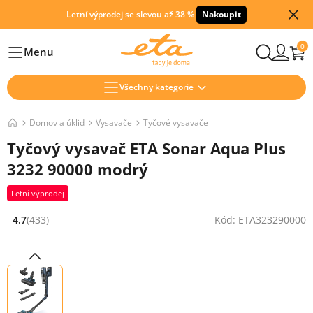
Letní výprodej se slevou až 38 %
Nakoupit
0
Menu
Hlavní
Všechny kategorie
Domov a úklid
Vysavače
Tyčové vysavače
Tyčový vysavač ETA Sonar Aqua Plus
3232 90000 modrý
Letní výprodej
4.7
(433)
Kód: ETA323290000
Hodnocení: 4.7 z 5 (433 recenzí)