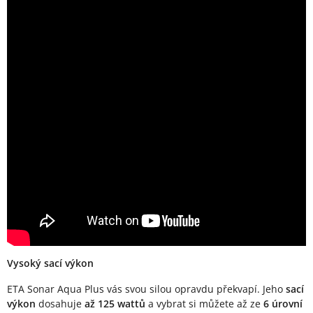
Vysoký sací výkon
ETA Sonar Aqua Plus vás svou silou opravdu překvapí. Jeho
sací
výkon
dosahuje
až 125 wattů
a vybrat si můžete až ze
6 úrovní