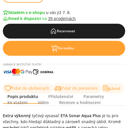
Skladem v e-shopu
u vás již 7. 8.
ihned k dispozici
na
39 prodejnách
Rezervovat
Do košíku
GARANCE BEZPEČNÉ PLATBY
Přidat do oblíbených
Přidat do porovnání
Návod
Popis produktu
Příslušenství
Parametry
Ke stažení
Video
Recenze a hodnocení
Popis produktu
Extra výkonný
tyčový vysavač
ETA Sonar Aqua Plus
je tu pro
všechny, kdo hledají důkladný a zároveň snadný úklid. Kromě
vysávání
totiž perfektně zvládne
vytřít
a zanechá celou