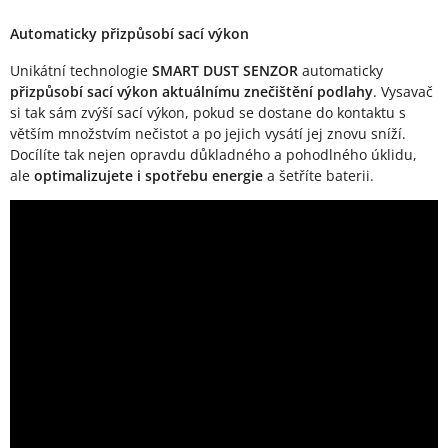
Automaticky přizpůsobí sací výkon
Unikátní technologie
SMART DUST SENZOR
automaticky
přizpůsobí sací výkon aktuálnímu znečištění podlahy
. Vysavač
si tak sám zvýší sací výkon, pokud se dostane do kontaktu s
větším množstvím nečistot a po jejich vysátí jej znovu sníží.
Docílíte tak nejen opravdu důkladného a pohodlného úklidu,
ale
optimalizujete i spotřebu energie
a šetříte baterii.