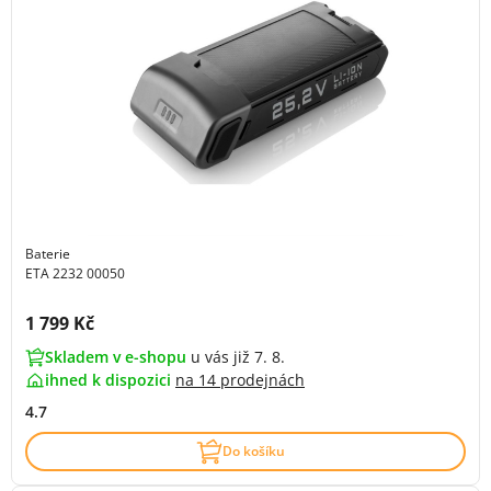
Baterie
ETA 2232 00050
Cena s DPH:
1 799 Kč
Skladem v e-shopu
u vás již 7. 8.
ihned k dispozici
na
14 prodejnách
4.7
Do košíku