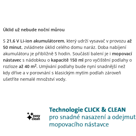
Úklid už nebude noční můrou
S
21,6 V Li-ion akumulátorem
, který udrží vysavač v provozu
až
50 minut
, zvládnete úklid celého domu naráz. Doba nabíjení
akumulátoru je přibližně 5 hodin. Součástí balení je i
mopovací
nástavec
s nádobkou o
kapacitě 150 ml
pro vyčištění podlahy o
2
rozloze
až 40 m
.
Umývání podlahy bude nyní snadnější než
kdy dříve a v porovnání s klasickým mytím podlah zároveň
ušetříte nemalé množství vody.