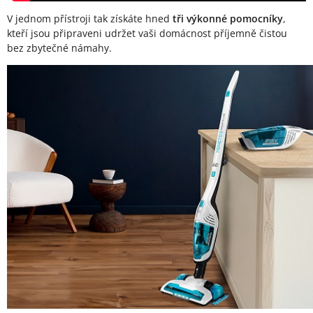
V jednom přístroji tak získáte hned
tři výkonné pomocníky
,
kteří jsou připraveni udržet vaši domácnost příjemně čistou
bez zbytečné námahy.