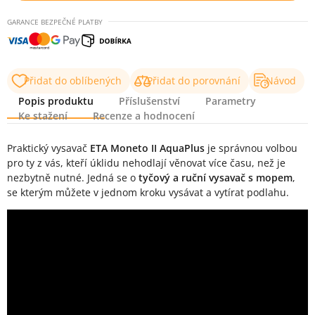
GARANCE BEZPEČNÉ PLATBY
Přidat do oblíbených
Přidat do porovnání
Návod
Popis produktu
Příslušenství
Parametry
Ke stažení
Recenze a hodnocení
Popis produktu
Praktický vysavač
ETA Moneto II AquaPlus
je správnou volbou
pro ty z vás, kteří úklidu nehodlají věnovat více času, než je
nezbytně nutné. Jedná se o
tyčový a ruční vysavač s mopem
,
se kterým můžete v jednom kroku vysávat a vytírat podlahu.