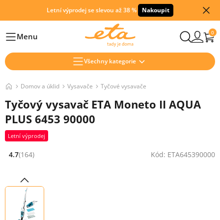
Letní výprodej se slevou až 38 %
Nakoupit
0
Menu
Hlavní
Všechny kategorie
Domov a úklid
Vysavače
Tyčové vysavače
Tyčový vysavač ETA Moneto II AQUA
PLUS 6453 90000
Letní výprodej
4.7
(164)
Kód: ETA645390000
Hodnocení: 4.7 z 5 (164 recenzí)