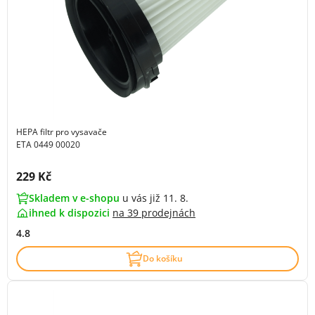
HEPA filtr pro vysavače
ETA 0449 00020
Cena s DPH:
229 Kč
Skladem v e-shopu
u vás již 11. 8.
ihned k dispozici
na
39 prodejnách
4.8
Do košíku