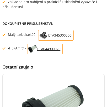
Základna pro nabíjení a praktické uskladnění vysavače i
příslušenství
DOKOUPITENÉ PŘÍSLUŠENSTVÍ:
Malý turbokartáč -
ETA345300300
•HEPA filtr -
ETA044900020
Ostatní zaujalo