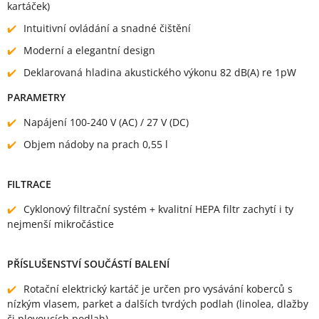
kartáček)
Intuitivní ovládání a snadné čištění
Moderní a elegantní design
Deklarovaná hladina akustického výkonu 82 dB(A) re 1pW
PARAMETRY
Napájení 100-240 V (AC) / 27 V (DC)
Objem nádoby na prach 0,55 l
FILTRACE
Cyklonový filtrační systém + kvalitní HEPA filtr zachytí i ty
nejmenší mikročástice
PŘÍSLUŠENSTVÍ SOUČÁSTÍ BALENÍ
Rotační elektrický kartáč je určen pro vysávání koberců s
nízkým vlasem, parket a dalších tvrdých podlah (linolea, dlažby
či plovoucích podlah)