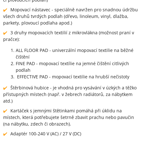
Mopovací nástavec - speciálně navržen pro snadnou údržbu
všech druhů tvrdých podlah (dřevo, linoleum, vinyl, dlažba,
parkety, plovoucí podlaha apod.)
3 druhy mopovacích textilií z mikrovlákna (možnost praní v
pračce):
ALL FLOOR PAD - univerzální mopovací textilie na běžné
čištění
FINE PAD - mopovací textílie na jemné čištění citlivých
podlah
EFFECTIVE PAD - mopovací textilie na hrubší nečistoty
Štěrbinová hubice - je vhodná pro vysávání v úzkých a těžko
přístupných místech (např. v žebrech radiátorů, za nábytkem
atd.)
Kartáček s jemnými štětinkami pomáhá při úklidu na
místech, která potřebujete šetrně zbavit prachu nebo pavučin
(na nábytku, zdech či obrazech).
Adaptér 100-240 V (AC) / 27 V (DC)