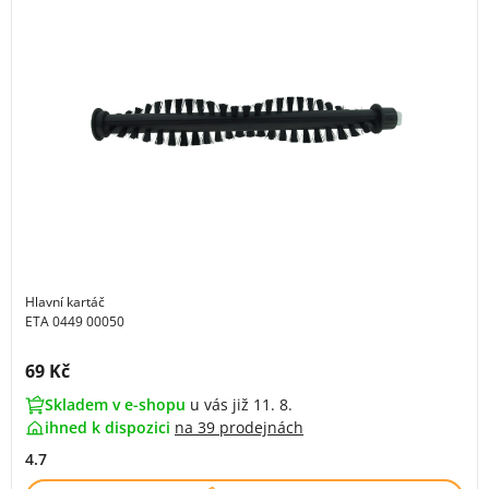
Hlavní kartáč
ETA 0449 00050
Cena s DPH:
69 Kč
Skladem v e-shopu
u vás již 11. 8.
ihned k dispozici
na
39 prodejnách
4.7