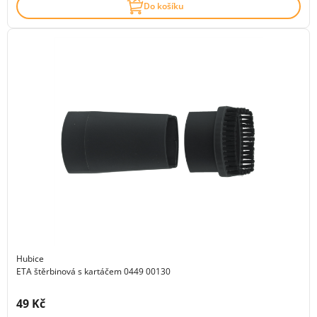
Do košíku
Hubice
ETA štěrbinová s kartáčem 0449 00130
Cena s DPH:
49 Kč