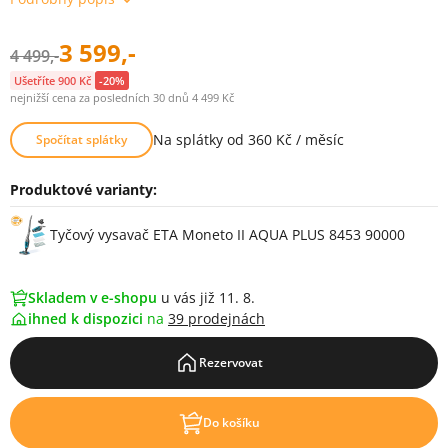
3 599,-
4 499,-
Ušetříte 900 Kč
-20%
nejnižší cena za posledních 30 dnů 4 499 Kč
Na splátky od 360 Kč / měsíc
Spočítat splátky
Produktové varianty:
Varianty
Tyčový vysavač ETA Moneto II AQUA PLUS 8453 90000
Skladem v e-shopu
u vás již 11. 8.
ihned k dispozici
na
39 prodejnách
Rezervovat
Do košíku