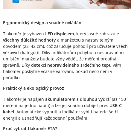
Ergonomický design a snadné ovládání
Tlakoměr je vybaven
LED displejem
, který jasně zobrazuje
všechny důležité hodnoty
a manžetou s nastavitelným
obvodem (22–42 cm), což zaručuje pohodlí pro uživatele všech
věkových kategorií. Díky indikátorům pohybu a nesprávného
umístění manžety budete vždy vědět, že měření probíhá
správně. Díky
detekci nepravidelného srdečního tepu
vám
tlakoměr poskytne včasné varování, pokud něco není v
pořádku.
Praktický a ekologický provoz
Tlakoměr je napájen
akumulátorem s dlouhou výdrží
(až 150
měření na jedno nabití) a lze jej snadno dobíjet přes
USB-C
kabel.
Automatické vypnutí a indikátor vybití baterie šetří
energii a usnadňují každodenní používání.
Proč vybrat tlakoměr ETA?