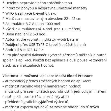
* Detekce nepravidelného srdečního tepu
* Indikátor pohybu a nesprávně umístěné manžety
* WHO klasifikace krevního tlaku
* Manžeta s nastavitelným obvodem 22 - 42 cm
* Akumulátor 3,7 V Li-ion 1000 mAh
* Výdrž akumulátoru až 4 hod. (cca 150 měření)
* Doba nabíjení 2,5-3 hod.
* Automatické vypnutí, indikátor vybití baterií
* Dobíjení přes USB TYPE-C kabel (součástí balení)
* Android 8 >; iOS 14,2 >
* Pro plné využití tlakoměru (včetně záznamů měření) je nutné
spojení s aplikací. Použití bez aplikace slouží pouze ke změření
a zobrazení aktuálních hodnot.
Vlastnosti a možnosti aplikace MedM Blood Pressure
– automatický přenos změřených hodnot do aplikace;
– možnost ručního vložení naměřených hodnot;
– možnost přiřazení bližších podrobností k jednotlivým měření
(např. pocit, pozice těla, poznámky atp.);
– přehledné grafické vyjádření výsledků;
– možnost exportu výsledků za zvolené období do různých