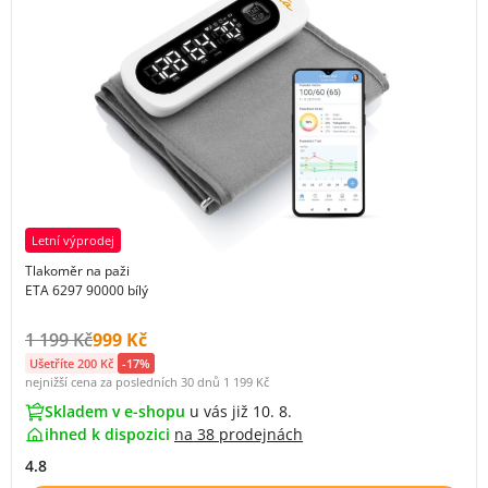
Letní výprodej
Tlakoměr na paži
ETA 6297 90000 bílý
Původní cena s DPH:
Cena s DPH:
1 199 Kč
999 Kč
Ušetříte 200 Kč
-17%
nejnižší cena za posledních 30 dnů
1 199 Kč
Skladem v e-shopu
u vás již 10. 8.
ihned k dispozici
na
38 prodejnách
4.8