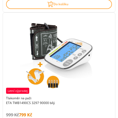
Do košíku
Letní výprodej
Tlakoměr na paži
ETA TMB1490CS 3297 90000 bílý
Původní cena s DPH:
Cena s DPH:
999 Kč
799 Kč