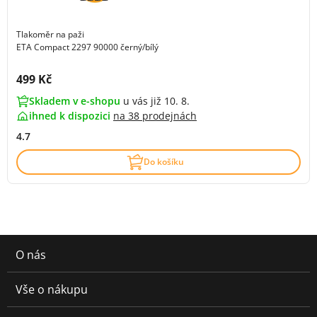
Tlakoměr na paži
ETA Compact 2297 90000 černý/bílý
Cena s DPH:
499 Kč
Skladem v e-shopu
u vás již 10. 8.
ihned k dispozici
na
38 prodejnách
4.7
Do košíku
O nás
Vše o nákupu