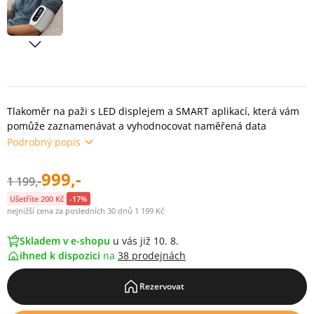
Tlakoměr na paži s LED displejem a SMART aplikací, která vám
pomůže zaznamenávat a vyhodnocovat naměřená data
Podrobný popis
999,-
1 199,-
Ušetříte 200 Kč
-17%
nejnižší cena za posledních 30 dnů 1 199 Kč
Skladem v e-shopu
u vás již 10. 8.
ihned k dispozici
na
38 prodejnách
Rezervovat