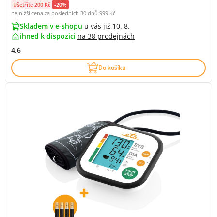
Ušetříte 200 Kč
-20%
nejnižší cena za posledních 30 dnů
999 Kč
Skladem v e-shopu
u vás již 10. 8.
ihned k dispozici
na
38 prodejnách
4.6
Do košíku