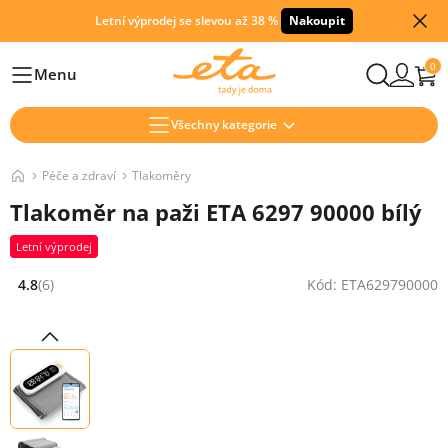
Letní výprodej se slevou až 38 %
Nakoupit
0
Menu
Hlavní
Všechny kategorie
Péče a zdraví
Tlakoměry
Tlakoměr na paži ETA 6297 90000 bílý
Letní výprodej
4.8
(6)
Kód: ETA629790000
Hodnocení: 4.8 z 5 (6 recenzí)