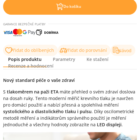
Do košíku
GARANCE BEZPEČNÉ PLATBY
Přidat do oblíbených
Přidat do porovnání
Návod
Popis produktu
Parametry
Ke stažení
Recenze a hodnocení
Popis produktu
Nový standard péče o vaše zdraví
S
tlakoměrem na paži ETA
máte přehled o svém zdraví doslova
na dosah ruky. Tento moderní měřič krevního tlaku je navržen
pro domácí použití a nabízí přesná a spolehlivá měření
systolického a diastolického tlaku i pulsu
. Díky oscilometrické
metodě měření a indikátorům správného použití je měření
jednoduché a všechny hodnoty zobrazíte na
LED displeji
.