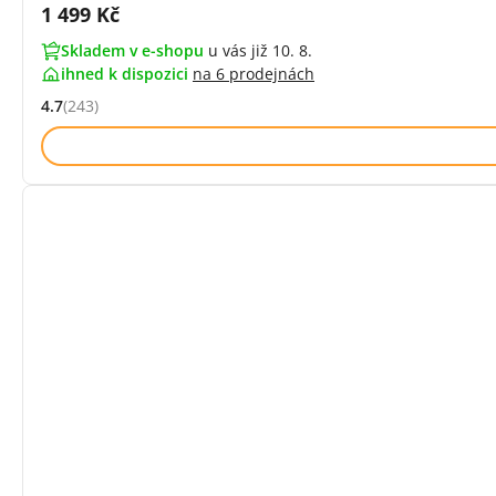
Cena s DPH:
1 499 Kč
Skladem v e-shopu
u vás již 10. 8.
ihned k dispozici
na
6 prodejnách
4.7
(243)
Hodnocení: 4.7 z 5 (243 recenzí)