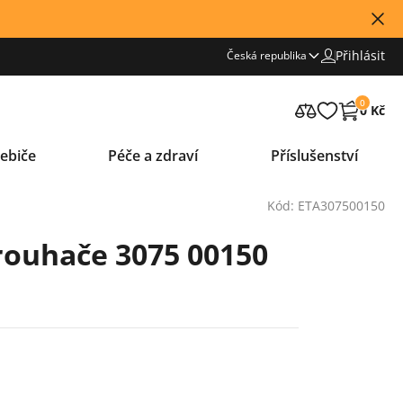
Přihlásit
Česká republika
0
0 Kč
ebiče
Péče a zdraví
Příslušenství
Kód: ETA307500150
trouhače 3075 00150