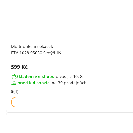
Multifunkční sekáček
ETA 1028 95050 šedý/bílý
Cena s DPH:
599 Kč
Skladem v e-shopu
u vás již 10. 8.
ihned k dispozici
na
39 prodejnách
5
(3)
Hodnocení: 5 z 5 (3 recenzí)