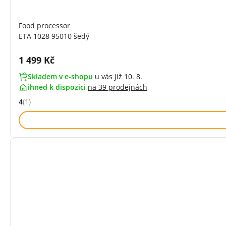
Food processor
ETA 1028 95010 šedý
Cena s DPH:
1 499 Kč
Skladem v e-shopu
u vás již 10. 8.
ihned k dispozici
na
39 prodejnách
4
(1)
Hodnocení: 4 z 5 (1 recenzí)