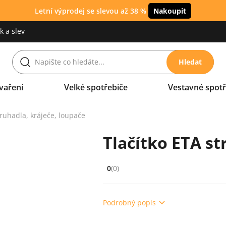
Letní výprodej se slevou až 38 %
Nakoupit
 a slev
Hledat
vaření
Velké spotřebiče
Vestavné spotř
ruhadla, kráječe, loupače
Tlačítko ETA s
0
(0)
Hodnocení: 0 z 5 (0 recenzí)
Podrobný popis