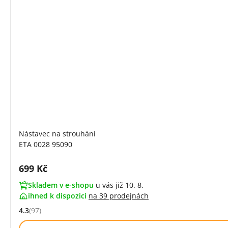
Nástavec na strouhání
ETA 0028 95090
Cena s DPH:
699 Kč
Skladem v e-shopu
u vás již 10. 8.
ihned k dispozici
na
39 prodejnách
4.3
(97)
Hodnocení: 4.3 z 5 (97 recenzí)