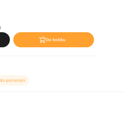
h
Do košíku
 do porovnání