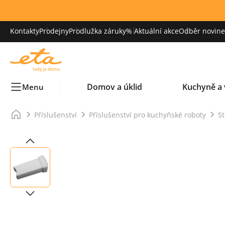
Kontakty
Prodejny
Prodlužka záruky
% Aktuální akce
Odběr novinek
Domov a úklid
Kuchyně a 
Menu
Příslušenství
Příslušenství pro kuchyňské roboty
St