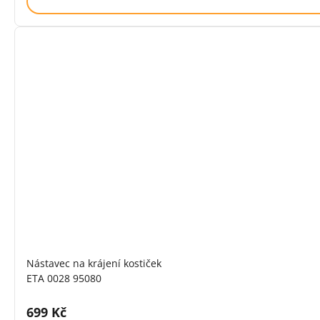
Nástavec na krájení kostiček
ETA 0028 95080
Cena s DPH:
699 Kč