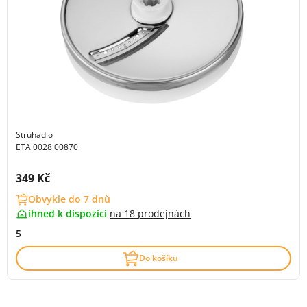
Struhadlo
ETA 0028 00870
Cena s DPH:
349 Kč
Obvykle do 7 dnů
ihned k dispozici
na
18 prodejnách
5
Do košíku