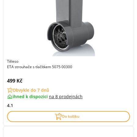
Těleso
ETA strouhače s tlačítkem 5075 00300
Cena s DPH:
499 Kč
Obvykle do 7 dnů
ihned k dispozici
na
8 prodejnách
4.1
Do košíku