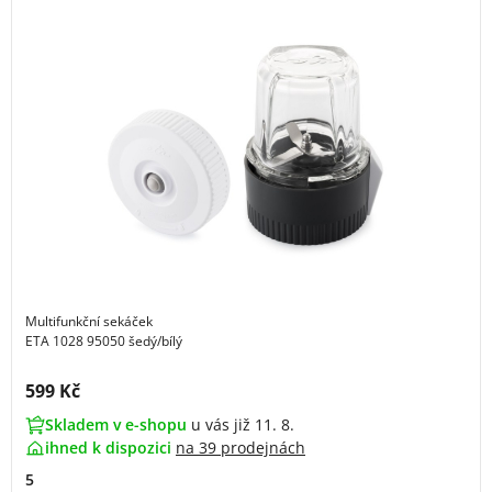
Multifunkční sekáček
ETA 1028 95050 šedý/bílý
Cena s DPH:
599 Kč
Skladem v e-shopu
u vás již 11. 8.
ihned k dispozici
na
39 prodejnách
5