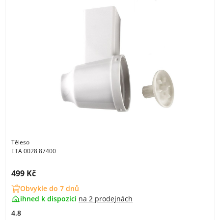
Těleso
ETA 0028 87400
Cena s DPH:
499 Kč
Obvykle do 7 dnů
ihned k dispozici
na
2 prodejnách
4.8