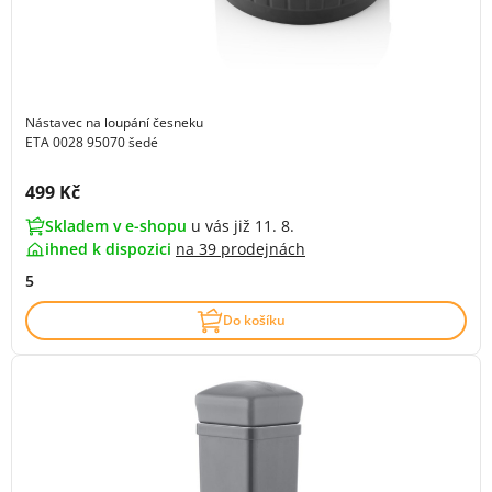
Nástavec na loupání česneku
ETA 0028 95070 šedé
Cena s DPH:
499 Kč
Skladem v e-shopu
u vás již 11. 8.
ihned k dispozici
na
39 prodejnách
5
Do košíku