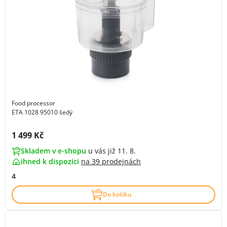
Food processor
ETA 1028 95010 šedý
Cena s DPH:
1 499 Kč
Skladem v e-shopu
u vás již 11. 8.
ihned k dispozici
na
39 prodejnách
4
Do košíku