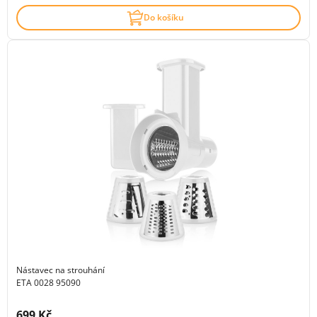
Do košíku
Nástavec na strouhání
ETA 0028 95090
Cena s DPH:
699 Kč