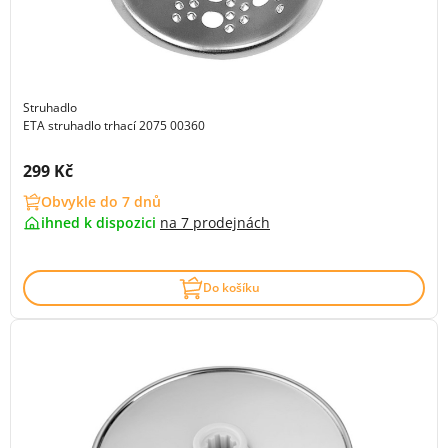
Struhadlo
ETA struhadlo trhací 2075 00360
Cena s DPH:
299 Kč
Obvykle do 7 dnů
ihned k dispozici
na
7 prodejnách
Do košíku