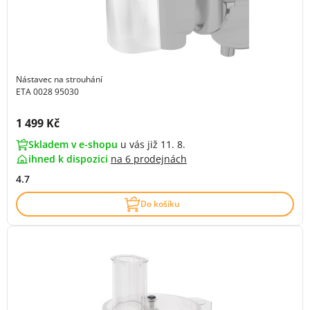
Nástavec na strouhání
ETA 0028 95030
Cena s DPH:
1 499 Kč
Skladem v e-shopu
u vás již 11. 8.
ihned k dispozici
na
6 prodejnách
4.7
Do košíku