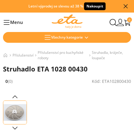
Letní výprodej se slevou až 38 %
Nakoupit
0
Menu
Hlavní
Všechny kategorie
Příslušenství pro kuchyňské
Struhadla, kráječe,
Příslušenství
roboty
loupače
Struhadlo ETA 1028 00430
0
(0)
Kód: ETA102800430
Hodnocení: 0 z 5 (0 recenzí)