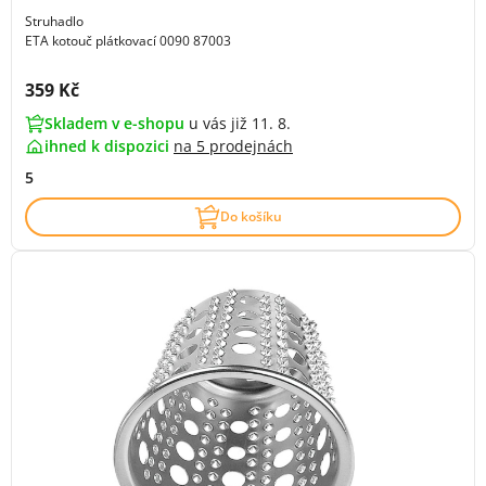
Struhadlo
ETA kotouč plátkovací 0090 87003
Cena s DPH:
359 Kč
Skladem v e-shopu
u vás již 11. 8.
ihned k dispozici
na
5 prodejnách
5
Do košíku