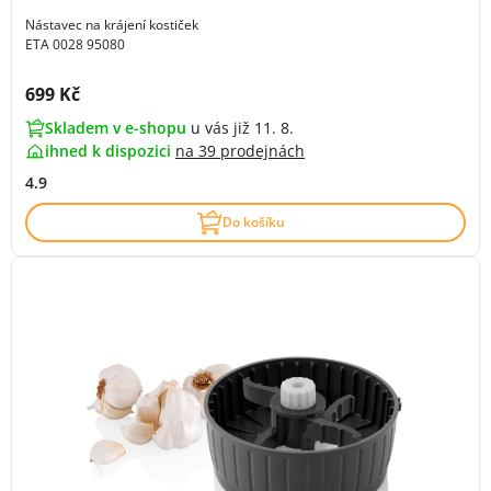
Nástavec na krájení kostiček
ETA 0028 95080
Cena s DPH:
699 Kč
Skladem v e-shopu
u vás již 11. 8.
ihned k dispozici
na
39 prodejnách
4.9
Do košíku