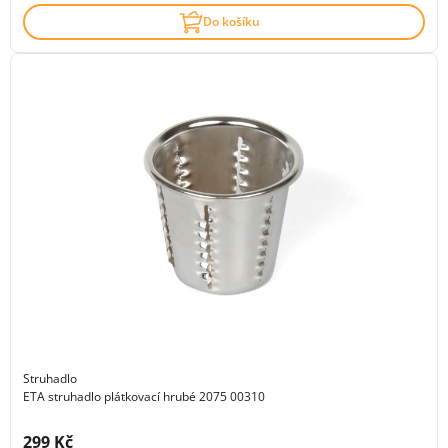
Do košíku
Struhadlo
ETA struhadlo plátkovací hrubé 2075 00310
Cena s DPH:
299 Kč