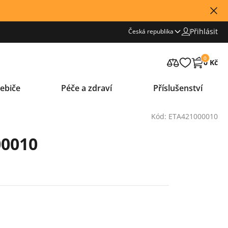
Přihlásit
Česká republika
0
0 Kč
ebiče
Péče a zdraví
Příslušenství
Kód: ETA421000010
00010