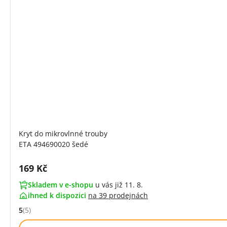
Kryt do mikrovlnné trouby
ETA 494690020 šedé
Cena s DPH:
169 Kč
Skladem v e-shopu
u vás již 11. 8.
ihned k dispozici
na
39 prodejnách
5
(5)
Hodnocení: 5 z 5 (5 recenzí)