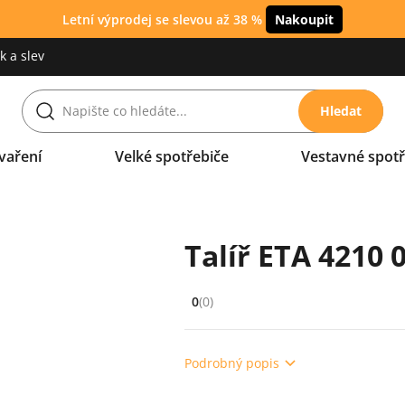
Letní výprodej se slevou až 38 %
Nakoupit
 a slev
Hledat
vaření
Velké spotřebiče
Vestavné spotř
Talíř ETA 4210 
0
(0)
Hodnocení: 0 z 5 (0 recenzí)
Podrobný popis