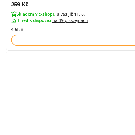
Cena s DPH:
259 Kč
Skladem v e-shopu
u vás již 11. 8.
ihned k dispozici
na
39 prodejnách
4.6
(78)
Hodnocení: 4.6 z 5 (78 recenzí)