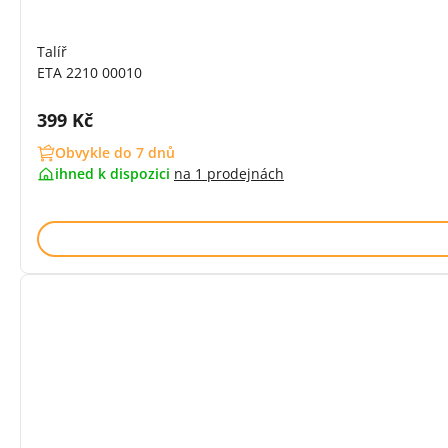
Talíř
ETA 2210 00010
Cena s DPH:
399 Kč
Obvykle do 7 dnů
ihned k dispozici
na
1 prodejnách