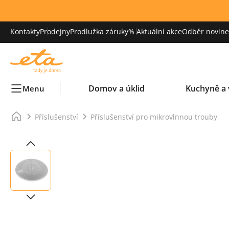
Kontakty
Prodejny
Prodlužka záruky
% Aktuální akce
Odběr novinek
Domov a úklid
Kuchyně a 
Menu
Příslušenství
Příslušenství pro mikrovlnnou trouby