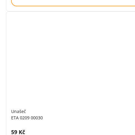
Unašeč
ETA 0209 00030
Cena s DPH:
59 Kč