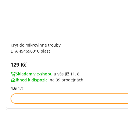
Kryt do mikrovlnné trouby
ETA 494690010 plast
Cena s DPH:
129 Kč
Skladem v e-shopu
u vás již 11. 8.
ihned k dispozici
na
39 prodejnách
4.6
(47)
Hodnocení: 4.6 z 5 (47 recenzí)