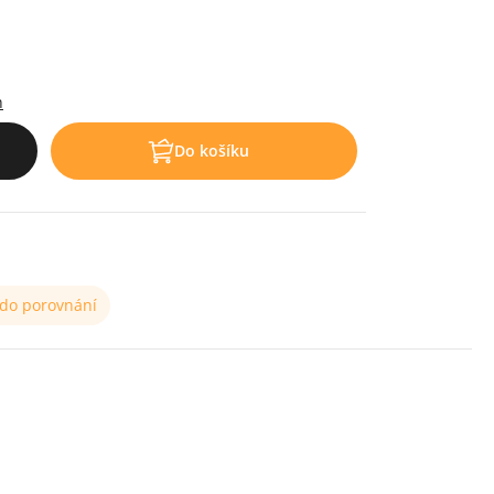
h
Do košíku
 do porovnání