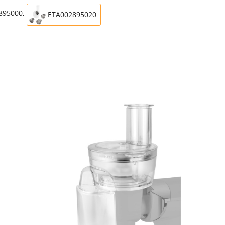
2895000,
ETA002895020