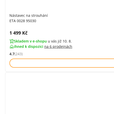
Nástavec na strouhání
ETA 0028 95030
Cena s DPH:
1 499 Kč
Skladem v e-shopu
u vás již 10. 8.
ihned k dispozici
na
6 prodejnách
4.7
(243)
Hodnocení: 4.7 z 5 (243 recenzí)