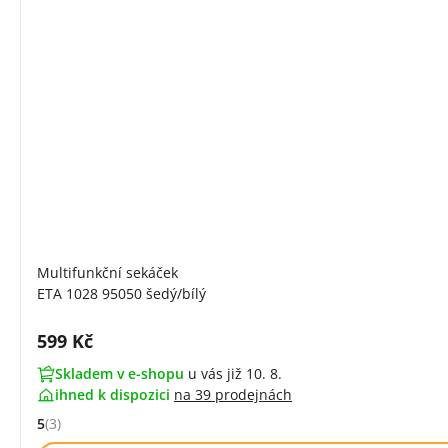
Multifunkční sekáček
ETA 1028 95050 šedý/bílý
Cena s DPH:
599 Kč
Skladem v e-shopu
u vás již 10. 8.
ihned k dispozici
na
39 prodejnách
5
(3)
Hodnocení: 5 z 5 (3 recenzí)