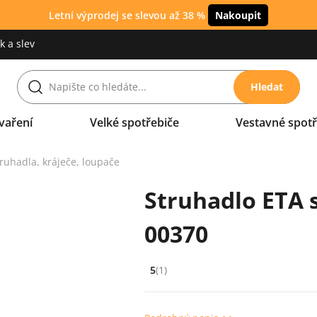
Letní výprodej se slevou až 38 %
Nakoupit
 a slev
Hledat
vaření
Velké spotřebiče
Vestavné spotř
ruhadla, kráječe, loupače
Struhadlo ETA 
00370
5
(1)
Hodnocení: 5 z 5 (1 recenzí)