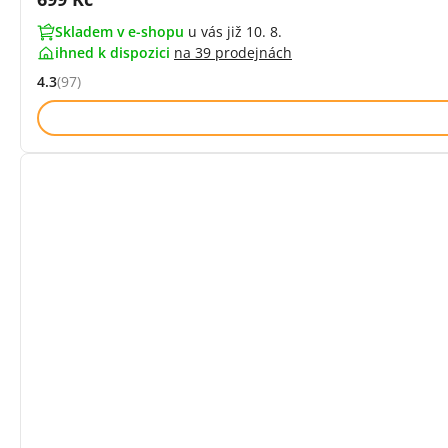
Skladem v e-shopu
u vás již 10. 8.
ihned k dispozici
na
39 prodejnách
4.3
(97)
Hodnocení: 4.3 z 5 (97 recenzí)