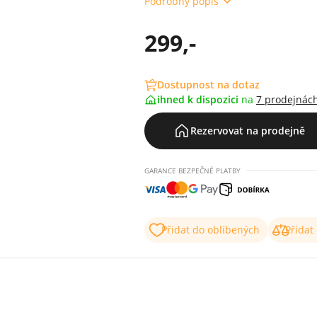
Podrobný popis
299,-
Dostupnost na dotaz
ihned k dispozici
na
7 prodejnác
Rezervovat na prodejně
GARANCE BEZPEČNÉ PLATBY
Přidat do oblíbených
Přidat