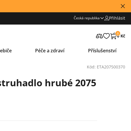
Přihlásit
Česká republika
0
0 Kč
ebiče
Péče a zdraví
Příslušenství
Kód: ETA207500370
struhadlo hrubé 2075