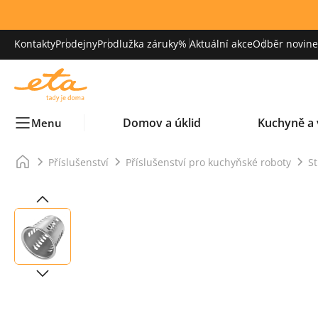
Kontakty
Prodejny
Prodlužka záruky
% Aktuální akce
Odběr novinek
Domov a úklid
Kuchyně a 
Menu
Příslušenství
Příslušenství pro kuchyňské roboty
St