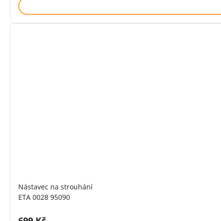
Nástavec na strouhání
ETA 0028 95090
Cena s DPH:
699 Kč