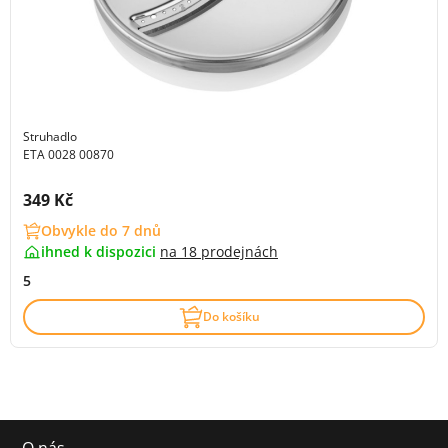
Struhadlo
ETA 0028 00870
Cena s DPH:
349 Kč
Obvykle do 7 dnů
ihned k dispozici
na
18 prodejnách
5
Do košíku