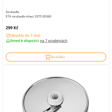
Struhadlo
ETA struhadlo trhací 2075 00360
Cena s DPH:
299 Kč
Obvykle do 7 dnů
ihned k dispozici
na
7 prodejnách
Do košíku