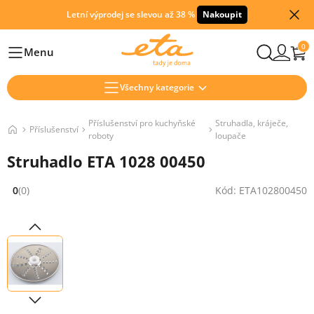
Letní výprodej se slevou až 38 %
Nakoupit
0
Menu
Hlavní
Všechny kategorie
Příslušenství pro kuchyňské
Struhadla, kráječe,
Příslušenství
roboty
loupače
Struhadlo ETA 1028 00450
0
(0)
Kód: ETA102800450
Hodnocení: 0 z 5 (0 recenzí)