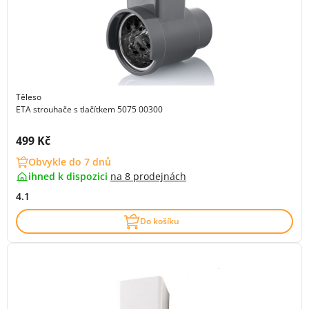
Těleso
ETA strouhače s tlačítkem 5075 00300
Cena s DPH:
499 Kč
Obvykle do 7 dnů
ihned k dispozici
na
8 prodejnách
4.1
Do košíku