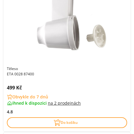
Těleso
ETA 0028 87400
Cena s DPH:
499 Kč
Obvykle do 7 dnů
ihned k dispozici
na
2 prodejnách
4.8
Do košíku