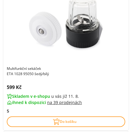
Multifunkční sekáček
ETA 1028 95050 šedý/bílý
Cena s DPH:
599 Kč
Skladem v e-shopu
u vás již 11. 8.
ihned k dispozici
na
39 prodejnách
5
Do košíku