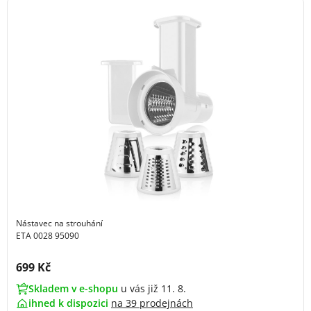
Nástavec na strouhání
ETA 0028 95090
Cena s DPH:
699 Kč
Skladem v e-shopu
u vás již 11. 8.
ihned k dispozici
na
39 prodejnách