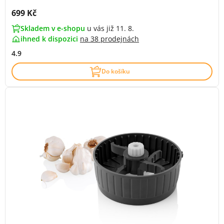
Cena s DPH:
699 Kč
Skladem v e-shopu
u vás již 11. 8.
ihned k dispozici
na
38 prodejnách
4.9
Do košíku