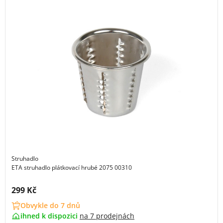
Struhadlo
ETA struhadlo plátkovací hrubé 2075 00310
Cena s DPH:
299 Kč
Obvykle do 7 dnů
ihned k dispozici
na
7 prodejnách