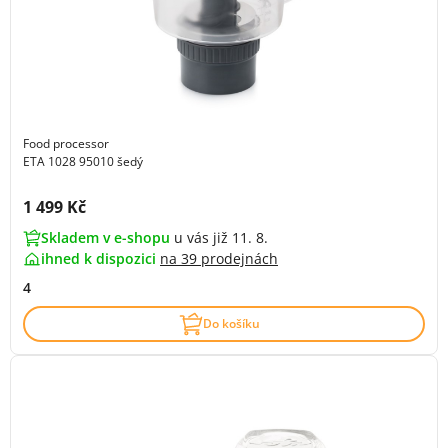
Food processor
ETA 1028 95010 šedý
Cena s DPH:
1 499 Kč
Skladem v e-shopu
u vás již 11. 8.
ihned k dispozici
na
39 prodejnách
4
Do košíku