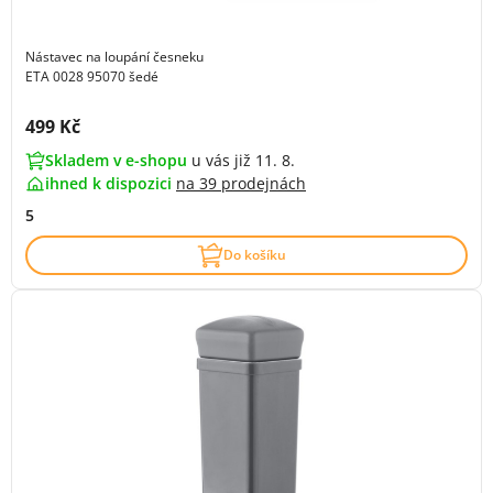
Nástavec na loupání česneku
ETA 0028 95070 šedé
Cena s DPH:
499 Kč
Skladem v e-shopu
u vás již 11. 8.
ihned k dispozici
na
39 prodejnách
5
Do košíku