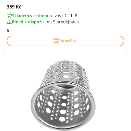
Cena s DPH:
359 Kč
Skladem v e-shopu
u vás již 11. 8.
ihned k dispozici
na
5 prodejnách
5
Do košíku