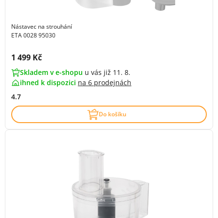
Nástavec na strouhání
ETA 0028 95030
Cena s DPH:
1 499 Kč
Skladem v e-shopu
u vás již 11. 8.
ihned k dispozici
na
6 prodejnách
4.7
Do košíku