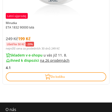
Letní výprodej
Minutka
ETA 1832 90000 bílá
Původní cena s DPH:
Cena s DPH:
249 Kč
199 Kč
Ušetříte 50 Kč
-20%
nejnižší cena za posledních 30 dnů
249 Kč
Skladem v e-shopu
u vás již 11. 8.
ihned k dispozici
na
26 prodejnách
4.1
Do košíku
O nás