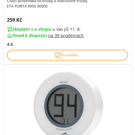
Čisticí prostředek na trouby a mikrovlnné trouby
ETA PURITA 9956 90000
Cena s DPH:
259 Kč
Skladem v e-shopu
u vás již 11. 8.
ihned k dispozici
na
39 prodejnách
4.6
Do košíku