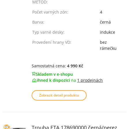
METOD:
Počet varných zón:
4
Barva:
černá
Typ varné desky:
indukce
Provedení hrany VD:
bez
rámečku
Samostatná cena:
4 990 Kč
Skladem v e-shopu
ihned k dispozici
na
1 prodejnách
Zobrazit detail produktu
Trouba ETA 178690000 černá/nerez