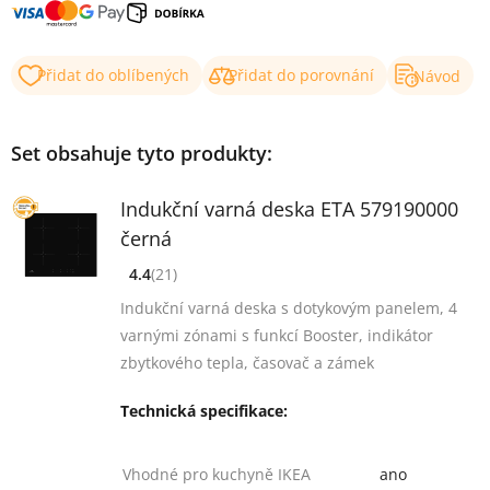
Přidat do oblíbených
Přidat do porovnání
Návod
Set obsahuje tyto produkty:
Indukční varná deska ETA 579190000
černá
4.4
(21)
[common_new:review_aria]
([common_new:rating_count] 21)
4.4
z 5
Indukční varná deska s dotykovým panelem, 4
varnými zónami s funkcí Booster, indikátor
zbytkového tepla, časovač a zámek
Technická specifikace:
Vhodné pro kuchyně IKEA
ano