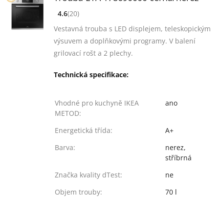
4.6
(20)
[common_new:review_aria]
([common_new:rating_count] 20)
4.6
z 5
Vestavná trouba s LED displejem, teleskopickým
výsuvem a doplňkovými programy. V balení
grilovací rošt a 2 plechy.
Technická specifikace:
Vhodné pro kuchyně IKEA
ano
METOD:
Energetická třída:
A+
Barva:
nerez,
stříbrná
Značka kvality dTest:
ne
Objem trouby:
70 l