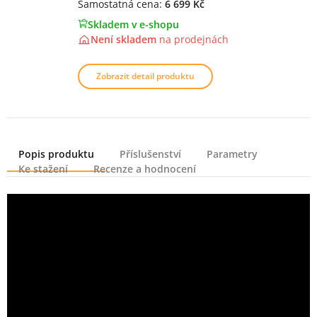
Samostatná cena:
6 699 Kč
Skladem v e-shopu
Není skladem
na
prodejnách
Zobrazit detail produktu
Popis produktu
Příslušenství
Parametry
Ke stažení
Recenze a hodnocení
Popis produktu