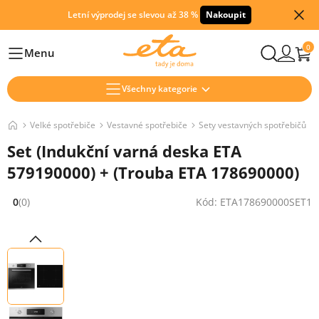
Letní výprodej se slevou až 38 %
Nakoupit
0
Menu
Hlavní
Všechny kategorie
Velké spotřebiče
Vestavné spotřebiče
Sety vestavných spotřebičů
Set (Indukční varná deska ETA
579190000) + (Trouba ETA 178690000)
0
(0)
Kód: ETA178690000SET1
Hodnocení: 0 z 5 (0 recenzí)