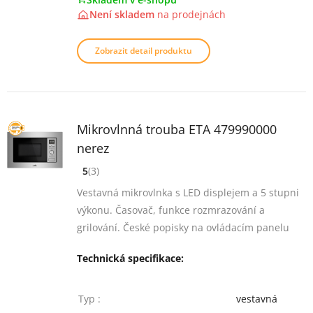
Není skladem
na
prodejnách
Zobrazit detail produktu
Mikrovlnná trouba ETA 479990000
nerez
5
(3)
[common_new:review_aria]
([common_new:rating_count] 3)
5
z 5
Vestavná mikrovlnka s LED displejem a 5 stupni
výkonu. Časovač, funkce rozmrazování a
grilování. České popisky na ovládacím panelu
Technická specifikace:
Typ :
vestavná