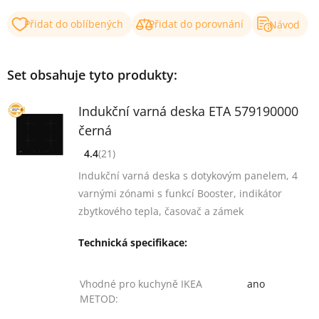
Přidat do oblíbených
Přidat do porovnání
Návod
Set obsahuje tyto produkty:
Indukční varná deska ETA 579190000
černá
4.4
(21)
[common_new:review_aria]
([common_new:rating_count] 21)
4.4
z 5
Indukční varná deska s dotykovým panelem, 4
varnými zónami s funkcí Booster, indikátor
zbytkového tepla, časovač a zámek
Technická specifikace:
Vhodné pro kuchyně IKEA
ano
METOD: