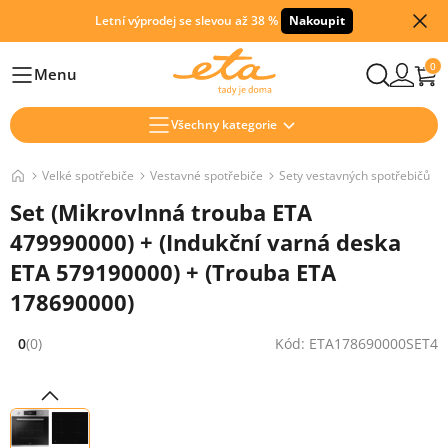
Letní výprodej se slevou až 38 %
Nakoupit
0
Menu
Hlavní
Všechny kategorie
Velké spotřebiče
Vestavné spotřebiče
Sety vestavných spotřebičů
Set (Mikrovlnná trouba ETA
479990000) + (Indukční varná deska
ETA 579190000) + (Trouba ETA
178690000)
0
(0)
Kód: ETA178690000SET4
Hodnocení: 0 z 5 (0 recenzí)