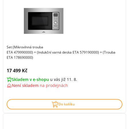
Set (Mikrovlnná trouba
ETA 479990000) + (Indukční varná deska ETA 579190000) + (Trouba
ETA 178690000)
Cena s DPH:
17 499 Kč
Skladem v e-shopu
u vás již 11. 8.
Není skladem
na
prodejnách
Do košíku