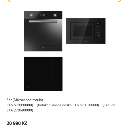
Set (Mikrovlnná trouba
ETA 579990000) + (Indukční varná deska ETA 579190000) + (Trouba
ETA 278690000)
Cena s DPH:
20 990 Kč