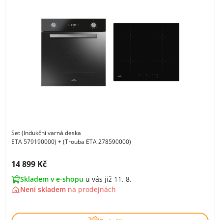
Set (Indukční varná deska
ETA 579190000) + (Trouba ETA 278590000)
Cena s DPH:
14 899 Kč
Skladem v e-shopu
u vás již 11. 8.
Není skladem
na
prodejnách