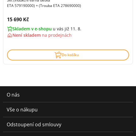
Set (Indukční varná deska
ETA 579190000) + (Trouba ETA 278690000)
Cena s DPH:
15 690 Kč
Skladem v e-shopu
u vás již 11. 8.
Není skladem
na
prodejnách
Do košíku
O nás
Vše o nákupu
Odstoupení od smlouvy