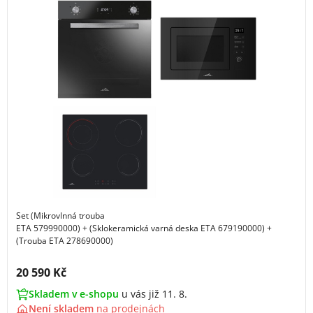
Set (Mikrovlnná trouba
ETA 579990000) + (Sklokeramická varná deska ETA 679190000) +
(Trouba ETA 278690000)
Cena s DPH:
20 590 Kč
Skladem v e-shopu
u vás již 11. 8.
Není skladem
na
prodejnách