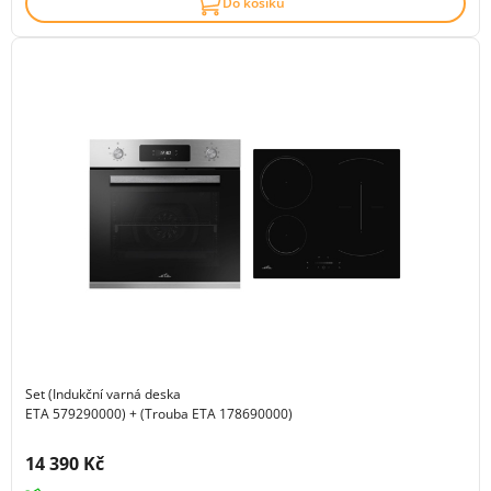
Do košíku
Set (Indukční varná deska
ETA 579290000) + (Trouba ETA 178690000)
Cena s DPH:
14 390 Kč