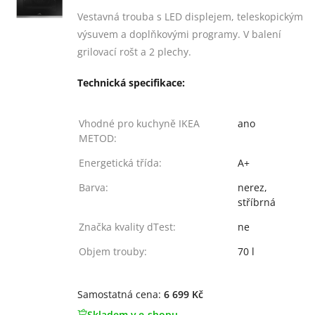
[common_new:review_aria]
([common_new:rating_count] 20)
4.6
z 5
Vestavná trouba s LED displejem, teleskopickým
výsuvem a doplňkovými programy. V balení
grilovací rošt a 2 plechy.
Technická specifikace:
Vhodné pro kuchyně IKEA
ano
METOD:
Energetická třída:
A+
Barva:
nerez,
stříbrná
Značka kvality dTest:
ne
Objem trouby:
70 l
Samostatná cena:
6 699 Kč
Skladem v e-shopu