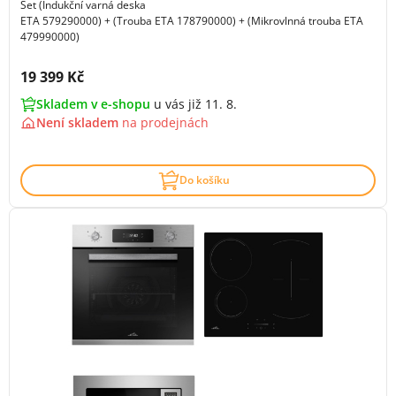
Set (Indukční varná deska
ETA 579290000) + (Trouba ETA 178790000) + (Mikrovlnná trouba ETA
479990000)
Cena s DPH:
19 399 Kč
Skladem v e-shopu
u vás již 11. 8.
Není skladem
na
prodejnách
Do košíku