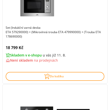
Set (Indukční varná deska
ETA 579290000) + (Mikrovlnná trouba ETA 479990000) + (Trouba ETA
178690000)
Cena s DPH:
18 799 Kč
Skladem v e-shopu
u vás již 11. 8.
Není skladem
na
prodejnách
Do košíku