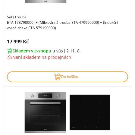
Set (Trouba
ETA 178790000) + (Mikrovlnná trouba ETA 479990000) + (Indukční
varná deska ETA 579190000)
Cena s DPH:
17 999 Kč
Skladem v e-shopu
u vás již 11. 8.
Není skladem
na
prodejnách
Do košíku