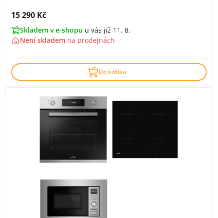
Cena s DPH:
15 290 Kč
Skladem v e-shopu
u vás již 11. 8.
Není skladem
na
prodejnách
Do košíku