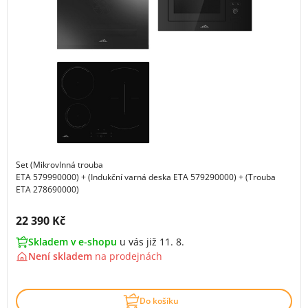
Set (Mikrovlnná trouba
ETA 579990000) + (Indukční varná deska ETA 579290000) + (Trouba
ETA 278690000)
Cena s DPH:
22 390 Kč
Skladem v e-shopu
u vás již 11. 8.
Není skladem
na
prodejnách
Do košíku