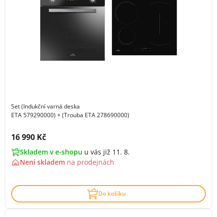
Set (Indukční varná deska
ETA 579290000) + (Trouba ETA 278690000)
Cena s DPH:
16 990 Kč
Skladem v e-shopu
u vás již 11. 8.
Není skladem
na
prodejnách
Do košíku