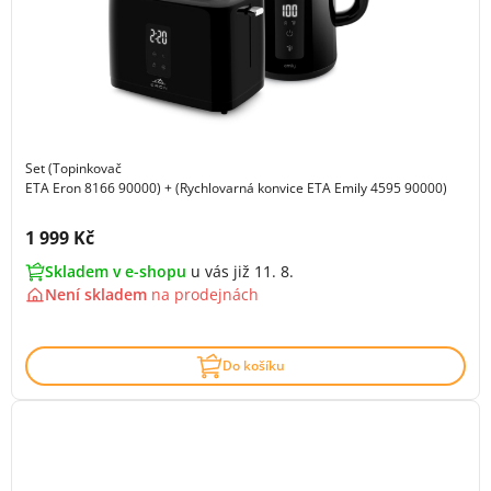
Set (Topinkovač
ETA Eron 8166 90000) + (Rychlovarná konvice ETA Emily 4595 90000)
Cena s DPH:
1 999 Kč
Skladem v e-shopu
u vás již 11. 8.
Není skladem
na
prodejnách
Do košíku