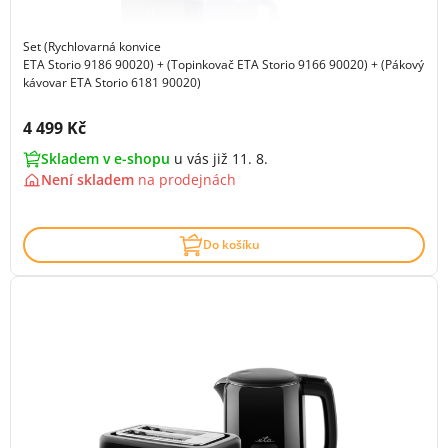
Set (Rychlovarná konvice
ETA Storio 9186 90020) + (Topinkovač ETA Storio 9166 90020) + (Pákový
kávovar ETA Storio 6181 90020)
Cena s DPH:
4 499 Kč
Skladem v e-shopu
u vás již 11. 8.
Není skladem
na
prodejnách
Do košíku