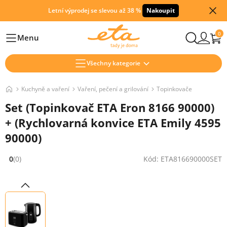
Letní výprodej se slevou až 38 %
Nakoupit
0
Menu
Hlavní
Všechny kategorie
Kuchyně a vaření
Vaření, pečení a grilování
Topinkovače
Set (Topinkovač ETA Eron 8166 90000)
+ (Rychlovarná konvice ETA Emily 4595
90000)
0
(0)
Kód: ETA816690000SET
Hodnocení: 0 z 5 (0 recenzí)