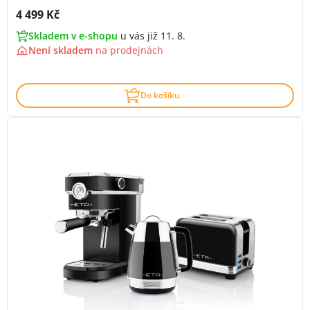
Cena s DPH:
4 499 Kč
Skladem v e-shopu
u vás již 11. 8.
Není skladem
na
prodejnách
Do košíku