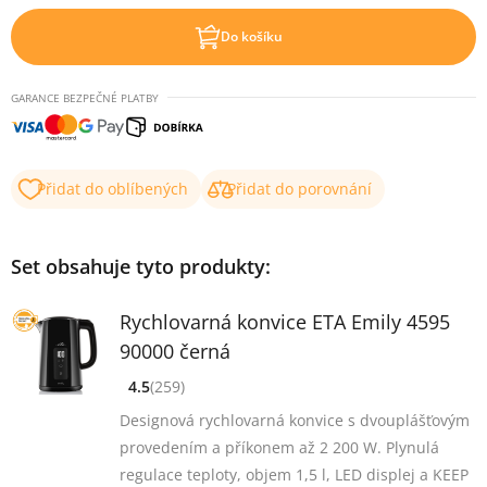
Do košíku
GARANCE BEZPEČNÉ PLATBY
Přidat do oblíbených
Přidat do porovnání
Set obsahuje tyto produkty:
Rychlovarná konvice ETA Emily 4595
90000 černá
4.5
(259)
[common_new:review_aria]
([common_new:rating_count] 259)
4.5
z 5
Designová rychlovarná konvice s dvouplášťovým
provedením a příkonem až 2 200 W. Plynulá
regulace teploty, objem 1,5 l, LED displej a KEEP