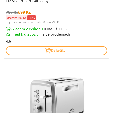
ETA Storio 9166 90040 béžový
Původní cena s DPH:
Cena s DPH:
799 Kč
699 Kč
Ušetříte 100 Kč
-13%
nejnižší cena za posledních 30 dnů
799 Kč
Skladem v e-shopu
u vás již 11. 8.
ihned k dispozici
na
39 prodejnách
4.9
Do košíku