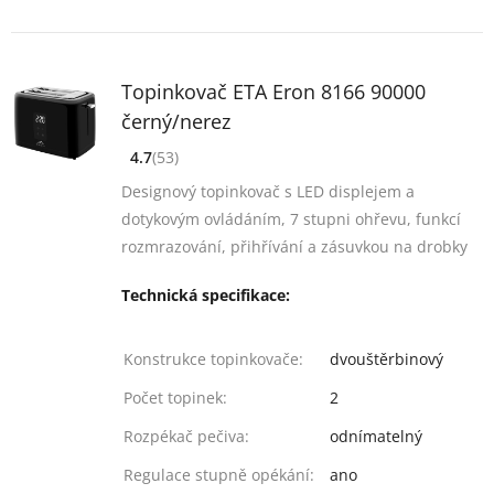
Topinkovač ETA Eron 8166 90000
černý/nerez
4.7
(53)
[common_new:review_aria]
([common_new:rating_count] 53)
4.7
z 5
Designový topinkovač s LED displejem a
dotykovým ovládáním, 7 stupni ohřevu, funkcí
rozmrazování, přihřívání a zásuvkou na drobky
Technická specifikace:
Konstrukce topinkovače:
dvouštěrbinový
Počet topinek:
2
Rozpékač pečiva:
odnímatelný
Regulace stupně opékání:
ano