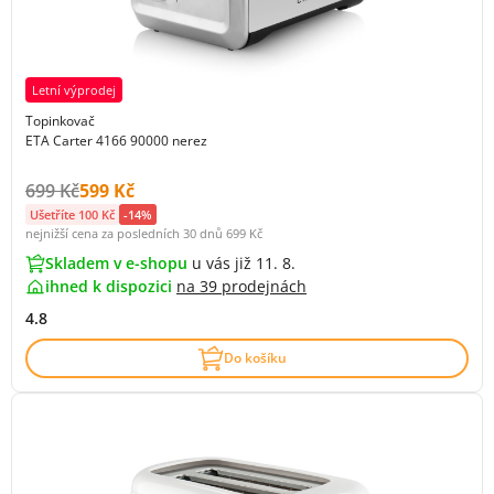
Letní výprodej
Topinkovač
ETA Carter 4166 90000 nerez
Původní cena s DPH:
Cena s DPH:
699 Kč
599 Kč
Ušetříte 100 Kč
-14%
nejnižší cena za posledních 30 dnů
699 Kč
Skladem v e-shopu
u vás již 11. 8.
ihned k dispozici
na
39 prodejnách
4.8
Do košíku