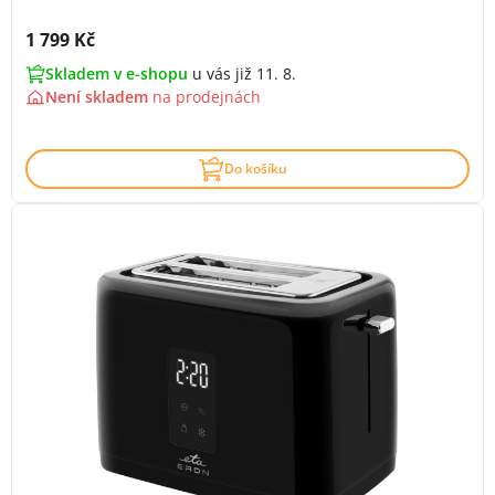
Cena s DPH:
1 799 Kč
Skladem v e-shopu
u vás již 11. 8.
Není skladem
na
prodejnách
Do košíku