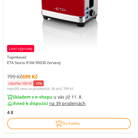
Letní výprodej
Topinkovač
ETA Storio 9166 90030 červený
Původní cena s DPH:
Cena s DPH:
799 Kč
699 Kč
Ušetříte 100 Kč
-13%
nejnižší cena za posledních 30 dnů
799 Kč
Skladem v e-shopu
u vás již 11. 8.
ihned k dispozici
na
39 prodejnách
4.8
Do košíku