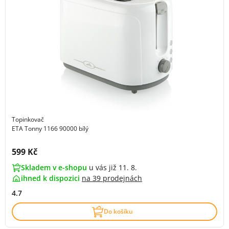
Topinkovač
ETA Tonny 1166 90000 bílý
Cena s DPH:
599 Kč
Skladem v e-shopu
u vás již 11. 8.
ihned k dispozici
na
39 prodejnách
4.7
Do košíku