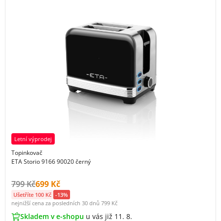
Letní výprodej
Topinkovač
ETA Storio 9166 90020 černý
Původní cena s DPH:
Cena s DPH:
799 Kč
699 Kč
Ušetříte 100 Kč
-13%
nejnižší cena za posledních 30 dnů
799 Kč
Skladem v e-shopu
u vás již 11. 8.