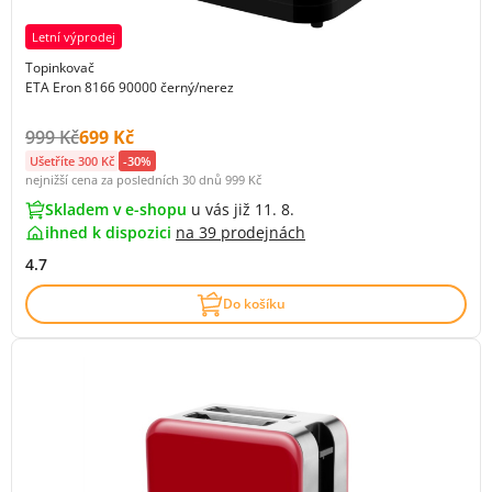
Letní výprodej
Topinkovač
ETA Eron 8166 90000 černý/nerez
Původní cena s DPH:
Cena s DPH:
999 Kč
699 Kč
Ušetříte 300 Kč
-30%
nejnižší cena za posledních 30 dnů
999 Kč
Skladem v e-shopu
u vás již 11. 8.
ihned k dispozici
na
39 prodejnách
4.7
Do košíku