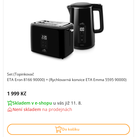
Set (Topinkovač
ETA Eron 8166 90000) + (Rychlovarná konvice ETA Emma 5595 90000)
Cena s DPH:
1 999 Kč
Skladem v e-shopu
u vás již 11. 8.
Není skladem
na
prodejnách
Do košíku