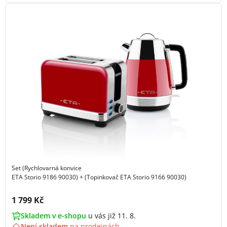
Set (Rychlovarná konvice
ETA Storio 9186 90030) + (Topinkovač ETA Storio 9166 90030)
Cena s DPH:
1 799 Kč
Skladem v e-shopu
u vás již 11. 8.
Není skladem
na
prodejnách