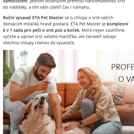
samočištění
. Jedním stisknutím přemístí nahromaděnou srst
do nádobky, a tím vám ušetří čas i námahu.
Ruční vysavač ETA Pet Master
se o chlupy a srst vašich
domácích miláčků hravě postará. ETA Pet Master je
komplexní
6 v 1 sada pro péči o srst psů a koček
, která nejen zastřihne,
vyčeše a upraví srst vašeho mazlíčka, ale zároveň odsaje
všechny chlupy rovnou do vysavače.