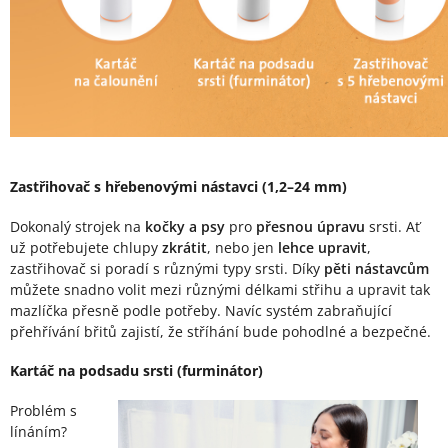
Zastřihovač s hřebenovými nástavci (1,2–24 mm)
Dokonalý strojek na
kočky a psy
pro
přesnou úpravu
srsti. Ať
už potřebujete chlupy
zkrátit
, nebo jen
lehce upravit
,
zastřihovač si poradí s různými typy srsti. Díky
pěti nástavcům
můžete snadno volit mezi různými délkami střihu a upravit tak
mazlíčka přesně podle potřeby. Navíc systém zabraňující
přehřívání břitů zajistí, že stříhání bude pohodlné a bezpečné.
Kartáč na podsadu srsti (furminátor)
Problém s
línáním?