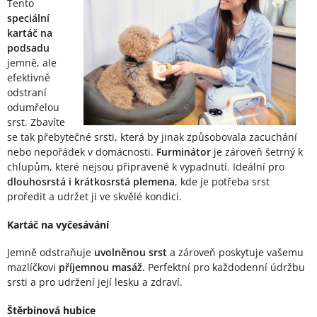
Tento
speciální
kartáč na
podsadu
jemně, ale
efektivně
odstraní
odumřelou
srst. Zbavíte
se tak přebytečné srsti, která by jinak způsobovala zacuchání
nebo nepořádek v domácnosti.
Furminátor
je zároveň šetrný k
chlupům, které nejsou připravené k vypadnutí. Ideální pro
dlouhosrstá i krátkosrstá plemena
, kde je potřeba srst
proředit a udržet ji ve skvělé kondici.
Kartáč na vyčesávání
Jemně odstraňuje
uvolněnou srst
a zároveň poskytuje vašemu
mazlíčkovi
příjemnou masáž
. Perfektní pro každodenní údržbu
srsti a pro udržení její lesku a zdraví.
Štěrbinová hubice