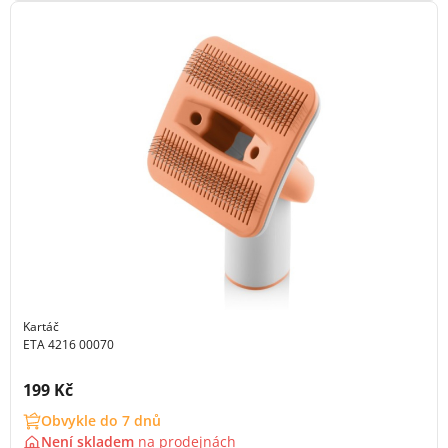
Kartáč
ETA 4216 00070
Cena s DPH:
199 Kč
Obvykle do 7 dnů
Není skladem
na
prodejnách