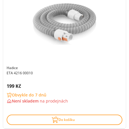
Hadice
ETA 4216 00010
Cena s DPH:
199 Kč
Obvykle do 7 dnů
Není skladem
na
prodejnách
Do košíku