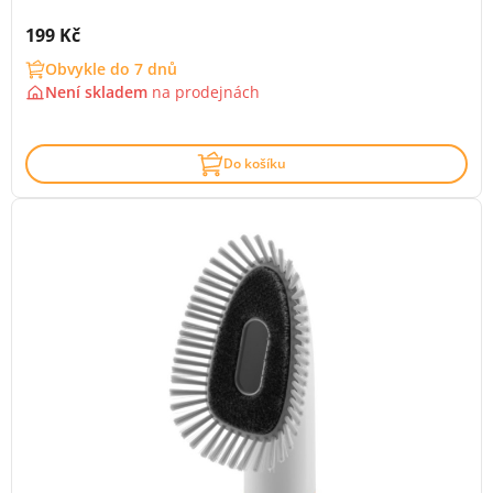
Cena s DPH:
199 Kč
Obvykle do 7 dnů
Není skladem
na
prodejnách
Do košíku