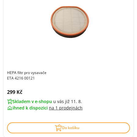
HEPA filtr pro vysavače
ETA 4216 00121
Cena s DPH:
299 Kč
Skladem v e-shopu
u vás již 11. 8.
ihned k dispozici
na
1 prodejnách
Do košíku