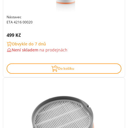
Nástavec
ETA 4216 00020
Cena s DPH:
499 Kč
Obvykle do 7 dnů
Není skladem
na
prodejnách
Do košíku