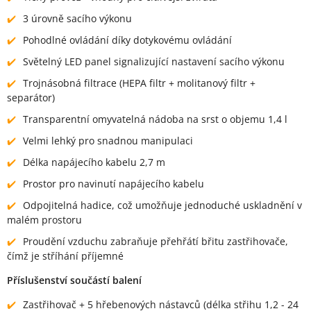
3 úrovně sacího výkonu
Pohodlné ovládání díky dotykovému ovládání
Světelný LED panel signalizující nastavení sacího výkonu
Trojnásobná filtrace (HEPA filtr + molitanový filtr +
separátor)
Transparentní omyvatelná nádoba na srst o objemu 1,4 l
Velmi lehký pro snadnou manipulaci
Délka napájecího kabelu 2,7 m
Prostor pro navinutí napájecího kabelu
Odpojitelná hadice, což umožňuje jednoduché uskladnění v
malém prostoru
Proudění vzduchu zabraňuje přehřátí břitu zastřihovače,
čímž je stříhání příjemné
Příslušenství součástí balení
Zastřihovač + 5 hřebenových nástavců (délka střihu 1,2 - 24