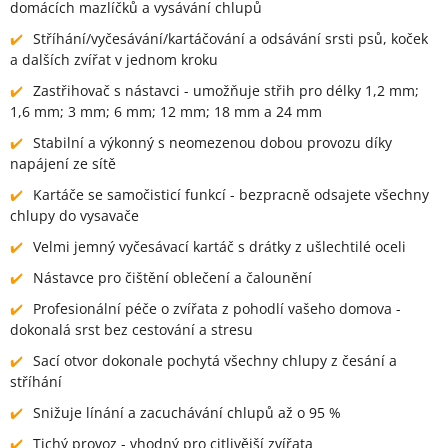
domácích mazlíčků a vysávání chlupů
Stříhání/vyčesávání/kartáčování a odsávání srsti psů, koček
a dalších zvířat v jednom kroku
Zastřihovač s nástavci - umožňuje střih pro délky 1,2 mm;
1,6 mm; 3 mm; 6 mm; 12 mm; 18 mm a 24 mm
Stabilní a výkonný s neomezenou dobou provozu díky
napájení ze sítě
Kartáče se samočisticí funkcí - bezpracně odsajete všechny
chlupy do vysavače
Velmi jemný vyčesávací kartáč s drátky z ušlechtilé oceli
Nástavce pro čištění oblečení a čalounění
Profesionální péče o zvířata z pohodlí vašeho domova -
dokonalá srst bez cestování a stresu
Sací otvor dokonale pochytá všechny chlupy z česání a
stříhání
Snižuje línání a zacuchávání chlupů až o 95 %
Tichý provoz - vhodný pro citlivější zvířata