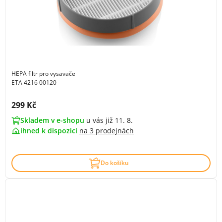
HEPA filtr pro vysavače
ETA 4216 00120
Cena s DPH:
299 Kč
Skladem v e-shopu
u vás již 11. 8.
ihned k dispozici
na
3 prodejnách
Do košíku