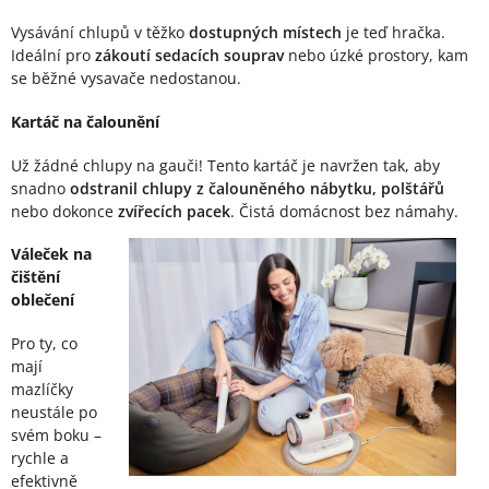
Vysávání chlupů v těžko
dostupných místech
je teď hračka.
Ideální pro
zákoutí sedacích souprav
nebo úzké prostory, kam
se běžné vysavače nedostanou.
Kartáč na čalounění
Už žádné chlupy na gauči! Tento kartáč je navržen tak, aby
snadno
odstranil chlupy z čalouněného nábytku,
polštářů
nebo dokonce
zvířecích pacek
. Čistá domácnost bez námahy.
Váleček na
čištění
oblečení
Pro ty, co
mají
mazlíčky
neustále po
svém boku –
rychle a
efektivně