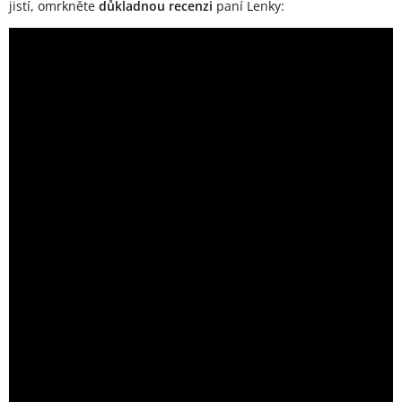
jistí, omrkněte
důkladnou recenzi
paní Lenky: