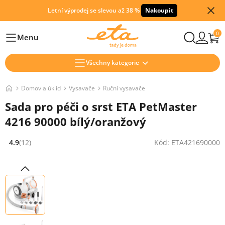
Letní výprodej se slevou až 38 %
Nakoupit
0
Menu
Hlavní
Všechny kategorie
Domov a úklid
Vysavače
Ruční vysavače
Sada pro péči o srst ETA PetMaster
4216 90000 bílý/oranžový
4.9
(12)
Kód: ETA421690000
Hodnocení: 4.9 z 5 (12 recenzí)