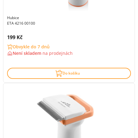
Hubice
ETA 4216 00100
Cena s DPH:
199 Kč
Obvykle do 7 dnů
Není skladem
na
prodejnách
Do košíku