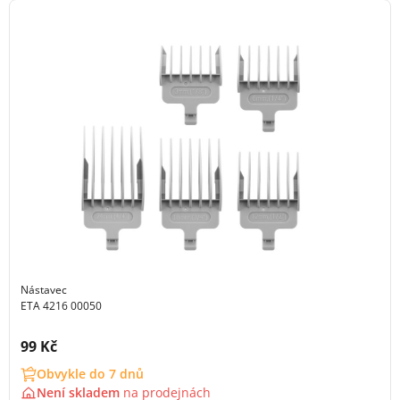
Nástavec
ETA 4216 00050
Cena s DPH:
99 Kč
Obvykle do 7 dnů
Není skladem
na
prodejnách