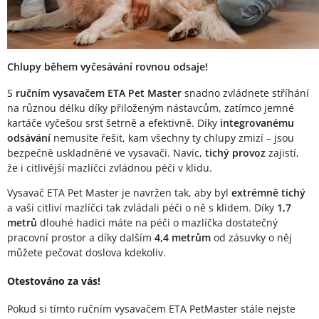
Chlupy během vyčesávání rovnou odsaje!
S
ručním vysavačem ETA Pet Master
snadno zvládnete stříhání
na různou délku díky přiloženým nástavcům, zatímco jemné
kartáče vyčešou srst šetrně a efektivně. Díky
integrovanému
odsávání
nemusíte řešit, kam všechny ty chlupy zmizí – jsou
bezpečně uskladněné ve vysavači. Navíc,
tichý provoz
zajistí,
že i citlivější mazlíčci zvládnou péči v klidu.
Vysavač ETA Pet Master je navržen tak, aby byl
extrémně tichý
a vaši citliví mazlíčci tak zvládali péči o ně s klidem. Díky
1,7
metrů
dlouhé hadici máte na péči o mazlíčka dostatečný
pracovní prostor a díky dalším
4,4 metrům
od zásuvky o něj
můžete pečovat doslova kdekoliv.
Otestováno za vás!
Pokud si tímto ručním vysavačem ETA PetMaster stále nejste