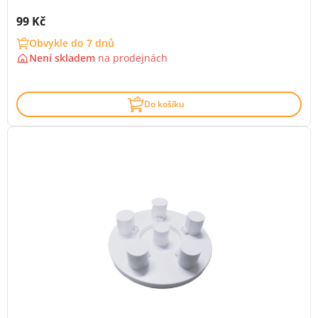
Cena s DPH:
99 Kč
Obvykle do 7 dnů
Není skladem
na
prodejnách
Do košíku