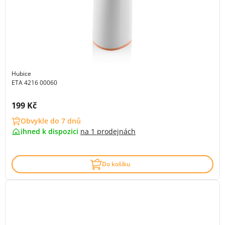
Hubice
ETA 4216 00060
Cena s DPH:
199 Kč
Obvykle do 7 dnů
ihned k dispozici
na
1 prodejnách
Do košíku