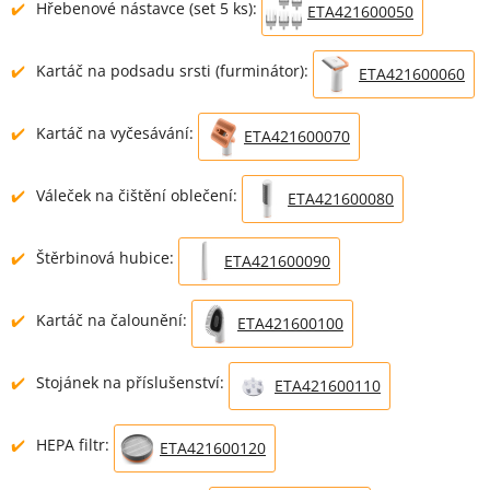
Hřebenové nástavce (set 5 ks):
ETA421600050
Kartáč na podsadu srsti (furminátor):
ETA421600060
Kartáč na vyčesávání:
ETA421600070
Váleček na čištění oblečení:
ETA421600080
Štěrbinová hubice:
ETA421600090
Kartáč na čalounění:
ETA421600100
Stojánek na příslušenství:
ETA421600110
HEPA filtr:
ETA421600120