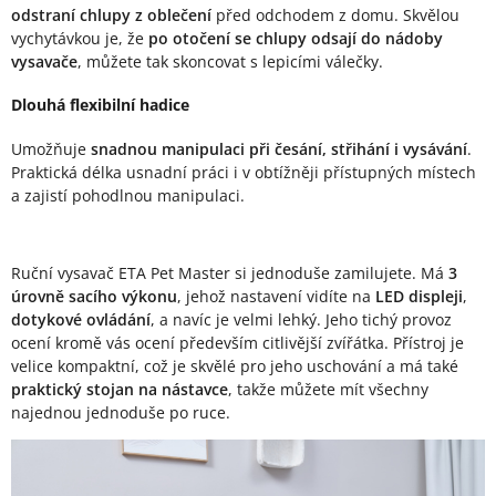
odstraní chlupy z oblečení
před odchodem z domu. Skvělou
vychytávkou je, že
po otočení se chlupy odsají do nádoby
vysavače
, můžete tak skoncovat s lepicími válečky.
Dlouhá flexibilní hadice
Umožňuje
snadnou manipulaci při česání, střihání i vysávání
.
Praktická délka usnadní práci i v obtížněji přístupných místech
a zajistí pohodlnou manipulaci.
Ruční vysavač ETA Pet Master si jednoduše zamilujete. Má
3
úrovně sacího výkonu
, jehož nastavení vidíte na
LED displeji
,
dotykové ovládání
, a navíc je velmi lehký. Jeho tichý provoz
ocení kromě vás ocení především citlivější zvířátka. Přístroj je
velice kompaktní, což je skvělé pro jeho uschování a má také
praktický stojan na nástavce
, takže můžete mít všechny
najednou jednoduše po ruce.