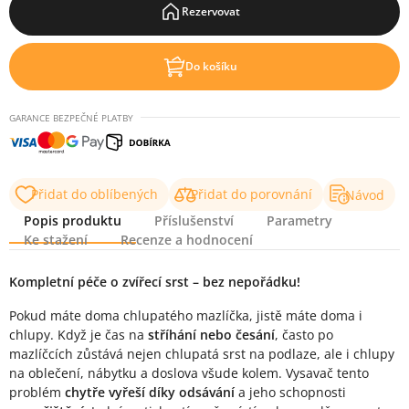
Rezervovat
Do košíku
GARANCE BEZPEČNÉ PLATBY
Přidat do oblíbených
Přidat do porovnání
Návod
Popis produktu
Příslušenství
Parametry
Ke stažení
Recenze a hodnocení
Popis produktu
Kompletní péče o zvířecí srst – bez nepořádku!
Pokud máte doma chlupatého mazlíčka, jistě máte doma i
chlupy. Když je čas na
stříhání nebo česání
, často po
mazlíčcích zůstává nejen chlupatá srst na podlaze, ale i chlupy
na oblečení, nábytku a doslova všude kolem. Vysavač tento
problém
chytře vyřeší díky odsávání
a jeho schopnosti