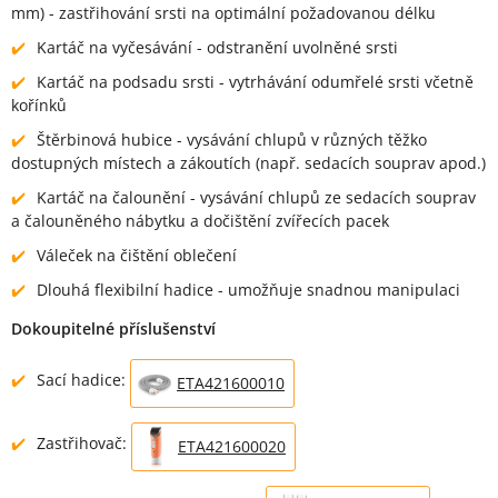
mm) - zastřihování srsti na optimální požadovanou délku
Kartáč na vyčesávání - odstranění uvolněné srsti
Kartáč na podsadu srsti - vytrhávání odumřelé srsti včetně
kořínků
Štěrbinová hubice - vysávání chlupů v různých těžko
dostupných místech a zákoutích (např. sedacích souprav apod.)
Kartáč na čalounění - vysávání chlupů ze sedacích souprav
a čalouněného nábytku a dočištění zvířecích pacek
Váleček na čištění oblečení
Dlouhá flexibilní hadice - umožňuje snadnou manipulaci
Dokoupitelné příslušenství
Sací hadice:
ETA421600010
Zastřihovač:
ETA421600020