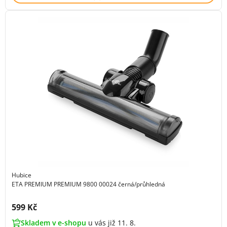
Hubice
ETA PREMIUM PREMIUM 9800 00024 černá/průhledná
Cena s DPH:
599 Kč
Skladem v e-shopu
u vás již 11. 8.