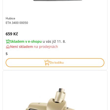
Hubice
ETA 3400 00050
Cena s DPH:
659 Kč
Skladem v e-shopu
u vás již 11. 8.
Není skladem
na
prodejnách
5
Do košíku