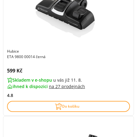
Hubice
ETA 9800 00014 černá
Cena s DPH:
599 Kč
Skladem v e-shopu
u vás již 11. 8.
ihned k dispozici
na
27 prodejnách
4.8
Do košíku