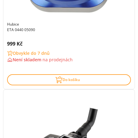
Hubice
ETA 0440 05090
Cena s DPH:
999 Kč
Obvykle do 7 dnů
Není skladem
na
prodejnách
Do košíku