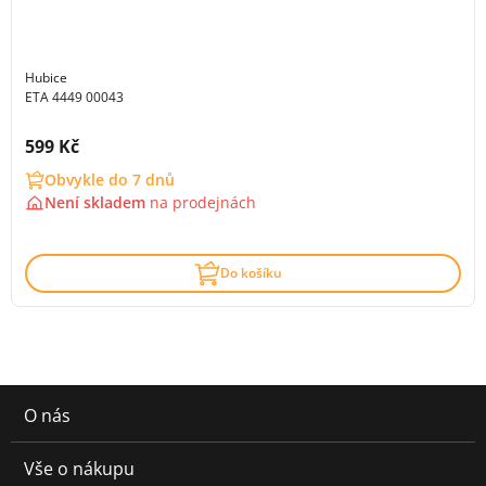
Hubice
ETA 4449 00043
Cena s DPH:
599 Kč
Obvykle do 7 dnů
Není skladem
na
prodejnách
Do košíku
O nás
Vše o nákupu