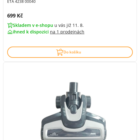
ETA 4238 00040
Cena s DPH:
699 Kč
Skladem v e-shopu
u vás již 11. 8.
ihned k dispozici
na
1 prodejnách
Do košíku