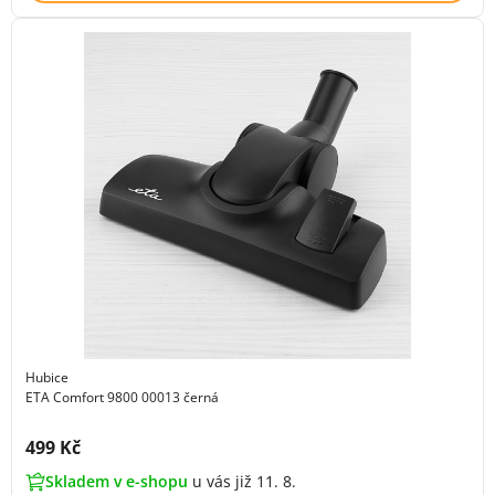
Hubice
ETA Comfort 9800 00013 černá
Cena s DPH:
499 Kč
Skladem v e-shopu
u vás již 11. 8.