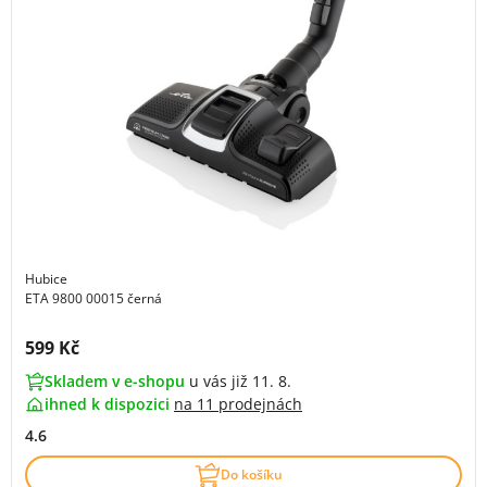
Hubice
ETA 9800 00015 černá
Cena s DPH:
599 Kč
Skladem v e-shopu
u vás již 11. 8.
ihned k dispozici
na
11 prodejnách
4.6
Do košíku