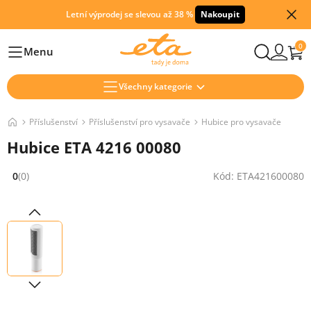
Letní výprodej se slevou až 38 %
Nakoupit
0
Menu
Hlavní
Všechny kategorie
Příslušenství
Příslušenství pro vysavače
Hubice pro vysavače
Hubice ETA 4216 00080
0
(0)
Kód: ETA421600080
Hodnocení: 0 z 5 (0 recenzí)