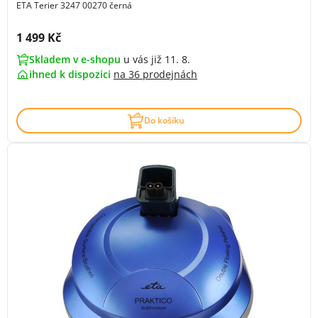
ETA Terier 3247 00270 černá
Cena s DPH:
1 499 Kč
Skladem v e-shopu
u vás již 11. 8.
ihned k dispozici
na
36 prodejnách
Do košíku