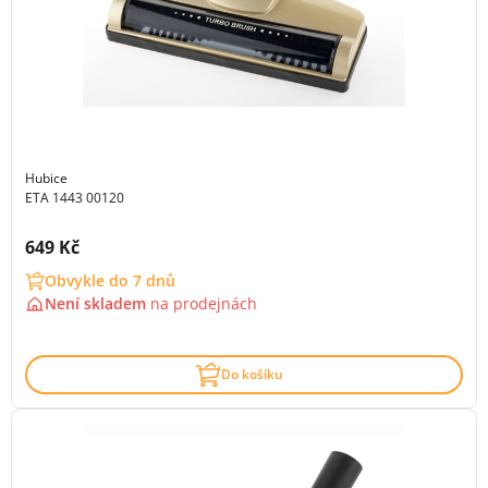
Hubice
ETA 1443 00120
Cena s DPH:
649 Kč
Obvykle do 7 dnů
Není skladem
na
prodejnách
Do košíku