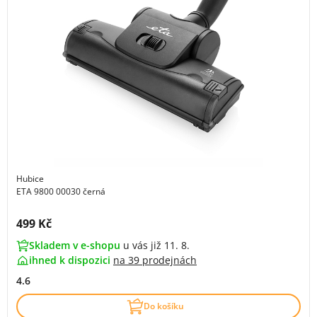
Hubice
ETA 9800 00030 černá
Cena s DPH:
499 Kč
Skladem v e-shopu
u vás již 11. 8.
ihned k dispozici
na
39 prodejnách
4.6
Do košíku