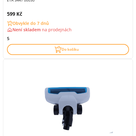
ETA 3447 00030
Cena s DPH:
599 Kč
Obvykle do 7 dnů
Není skladem
na
prodejnách
5
Do košíku