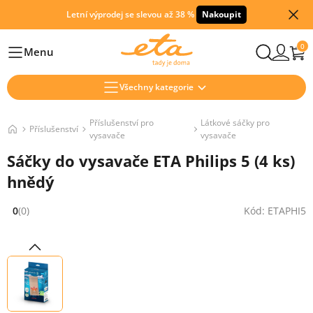
Letní výprodej se slevou až 38 %
Nakoupit
0
Menu
Hlavní
Všechny kategorie
Příslušenství pro
Látkové sáčky pro
Příslušenství
vysavače
vysavače
Sáčky do vysavače ETA Philips 5 (4 ks)
hnědý
0
(0)
Kód: ETAPHI5
Hodnocení: 0 z 5 (0 recenzí)