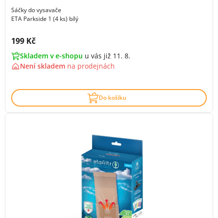
Sáčky do vysavače
ETA Parkside 1 (4 ks) bílý
Cena s DPH:
199 Kč
Skladem v e-shopu
u vás již 11. 8.
Není skladem
na
prodejnách
Do košíku