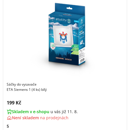
Sáčky do vysavače
ETA Siemens 1 (4 ks) bílý
Cena s DPH:
199 Kč
Skladem v e-shopu
u vás již 11. 8.
Není skladem
na
prodejnách
5