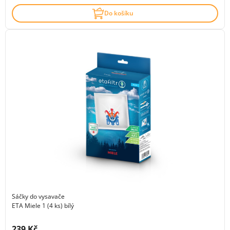
Do košíku
Sáčky do vysavače
ETA Miele 1 (4 ks) bílý
Cena s DPH:
239 Kč