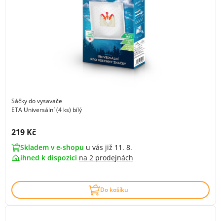
Sáčky do vysavače
ETA Universální (4 ks) bílý
Cena s DPH:
219 Kč
Skladem v e-shopu
u vás již 11. 8.
ihned k dispozici
na
2 prodejnách
Do košíku