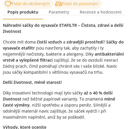
Přidat do oblíbených
Přidat do porovnání
Popis produktu
Parametry
Recenze a hodnocení
Popis produktu
Náhradní sáčky do vysavače ETAFILTR – Čistota, zdraví a delší
životnost
Chcete mít doma
čistší vzduch
a
zdravější prostředí
?
Sáčky do
vysavače etafiltr
jsou navrženy tak, aby zachytily i ty
nejjemnější nečistoty, bakterie a alergeny. Díky
antibakteriální
vrstvě a vylepšené filtraci
zajišťují, že se do ovzduší nevrací
žádný prach, čímž pomáhají chránit vás i vaše blízké. Navíc
jsou sáčky kompatibilní s většinou vysavačů na trhu.
Delší životnost, méně starostí
Díky inovativní technologii mají tyto sáčky
až o 40 % delší
životnost
než běžné papírové varianty. To znamená
méně
časté výměny
, nižší spotřebu a úsporu peněz. Silnější a
odolnější materiál navíc zajišťuje, že sáček vydrží i při
maximálním naplnění, aniž by se poškodil.
Výhody, které oceníte