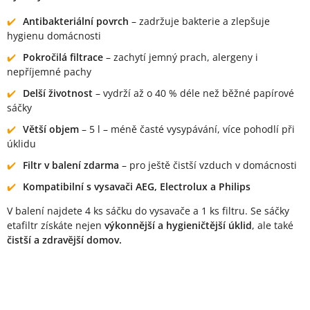
Antibakteriální povrch
– zadržuje bakterie a zlepšuje
hygienu domácnosti
Pokročilá filtrace
– zachytí jemný prach, alergeny i
nepříjemné pachy
Delší životnost
– vydrží až o 40 % déle než běžné papírové
sáčky
Větší objem
– 5 l – méně časté vysypávání, více pohodlí při
úklidu
Filtr v balení zdarma
– pro ještě čistší vzduch v domácnosti
Kompatibilní s vysavači AEG, Electrolux a Philips
V balení najdete 4 ks sáčku do vysavače a 1 ks filtru. Se sáčky
etafiltr získáte nejen
výkonnější a hygieničtější úklid
, ale také
čistší a zdravější domov.