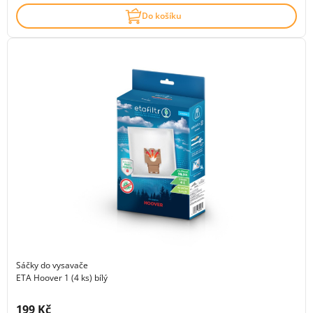
Do košíku
Sáčky do vysavače
ETA Hoover 1 (4 ks) bílý
Cena s DPH:
199 Kč