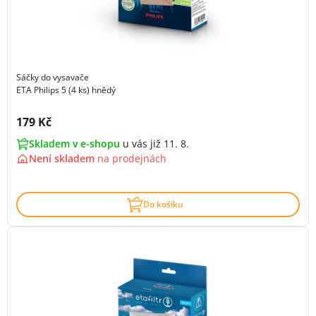
Sáčky do vysavače
ETA Philips 5 (4 ks) hnědý
Cena s DPH:
179 Kč
Skladem v e-shopu
u vás již 11. 8.
Není skladem
na
prodejnách
Do košíku