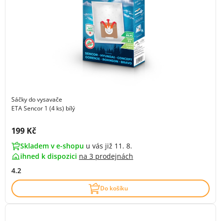
Sáčky do vysavače
ETA Sencor 1 (4 ks) bílý
Cena s DPH:
199 Kč
Skladem v e-shopu
u vás již 11. 8.
ihned k dispozici
na
3 prodejnách
4.2
Do košíku