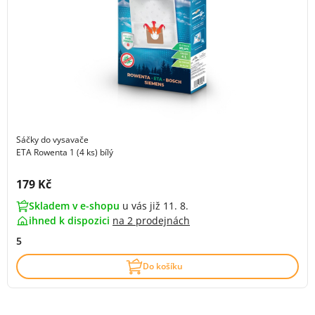
Sáčky do vysavače
ETA Rowenta 1 (4 ks) bílý
Cena s DPH:
179 Kč
Skladem v e-shopu
u vás již 11. 8.
ihned k dispozici
na
2 prodejnách
5
Do košíku