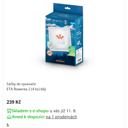
Sáčky do vysavače
ETA Rowenta 2 (4 ks) bílý
Cena s DPH:
239 Kč
Skladem v e-shopu
u vás již 11. 8.
ihned k dispozici
na
1 prodejnách
5