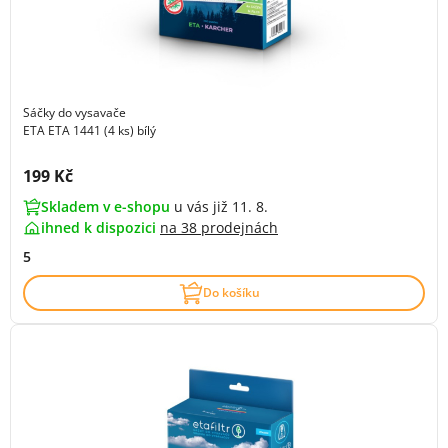
Sáčky do vysavače
ETA ETA 1441 (4 ks) bílý
Cena s DPH:
199 Kč
Skladem v e-shopu
u vás již 11. 8.
ihned k dispozici
na
38 prodejnách
5
Do košíku