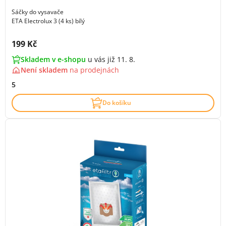
Sáčky do vysavače
ETA Electrolux 3 (4 ks) bílý
Cena s DPH:
199 Kč
Skladem v e-shopu
u vás již 11. 8.
Není skladem
na
prodejnách
5
Do košíku