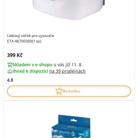
Látkový sáček pro vysavače
ETA 46700300(1 ks)
Cena s DPH:
399 Kč
Skladem v e-shopu
u vás již 11. 8.
ihned k dispozici
na
39 prodejnách
4.8
Do košíku