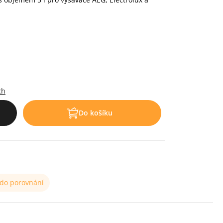
.
ch
Do košíku
 do porovnání