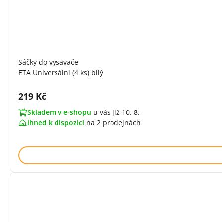
Sáčky do vysavače
ETA Universální (4 ks) bílý
Cena s DPH:
219 Kč
Skladem v e-shopu
u vás již 10. 8.
ihned k dispozici
na
2 prodejnách