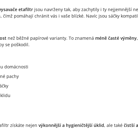
ysavače etafiltr
jsou navrženy tak, aby zachytily i ty nejjemnější ne
, čímž pomáhají chránit vás i vaše blízké. Navíc jsou sáčky kompati
nost
než běžné papírové varianty. To znamená
méně časté výměny
by se poškodil.
enu domácnosti
mné pachy
áčky
úklidu
afiltr získáte nejen
výkonnější a hygieničtější úklid
, ale také
čistší