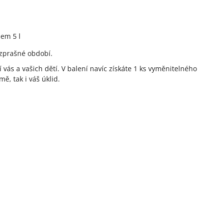
jem 5 l
ezprašné období.
 vás a vašich dětí. V balení navíc získáte 1 ks vyměnitelného
ě, tak i váš úklid.