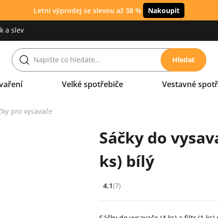
Letní výprodej se slevou až 38 %
Nakoupit
 a slev
Hledat
vaření
Velké spotřebiče
Vestavné spotř
čky pro vysavače
Sáčky do vysav
ks) bílý
4.1
(7)
Hodnocení: 4.1 z 5 (7 recenzí)
Sáčky do vysavače (4 ks) a filtr (1 k