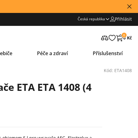
Přihlásit
Česká republika
0
0 Kč
ebiče
Péče a zdraví
Příslušenství
Kód: ETA1408
ače ETA ETA 1408 (4
s) s objemem 5 l pro vysavače AEG, Electrolux a