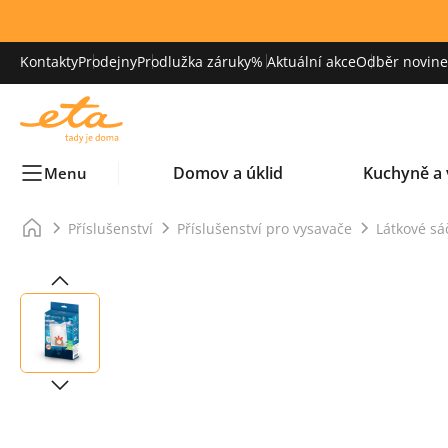
Kontakty
Prodejny
Prodlužka záruky
% Aktuální akce
Odběr novinek
Domov a úklid
Kuchyně a 
Menu
Příslušenství
Příslušenství pro vysavače
Látkové sá