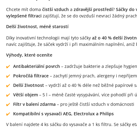
Chcete mít doma
čistší vzduch
a
zdravější prostředí
?
Sáčky do v
vylepšené filtraci
zajišťují, že se do ovzduší nevrací žádný prach
Delší životnost, méně starostí
Díky inovativní technologii mají tyto sáčky
až o 40 % delší život
navíc zajišťuje, že sáček vydrží i při maximálním naplnění, aniž 
Výhody, které oceníte
Antibakteriální povrch
– zadržuje bakterie a zlepšuje hygi
Pokročilá filtrace
– zachytí jemný prach, alergeny i nepříje
Delší životnost
– vydrží až o 40 % déle než běžné papírové s
Větší objem
– 5 l – méně časté vysypávání, více pohodlí při 
Filtr v balení zdarma
– pro ještě čistší vzduch v domácnosti
Kompatibilní s vysavači AEG, Electrolux a Philips
V balení najdete 4 ks sáčku do vysavače a 1 ks filtru. Se sáčky et