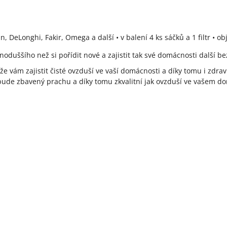
DeLonghi, Fakir, Omega a další • v balení 4 ks sáčků a 1 filtr • ob
noduššího než si pořídit nové a zajistit tak své domácnosti další b
 vám zajistit čisté ovzduší ve vaší domácnosti a díky tomu i zdraví
bude zbavený prachu a díky tomu zkvalitní jak ovzduší ve vašem dom