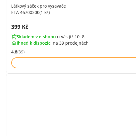
Látkový sáček pro vysavače
ETA 46700300(1 ks)
Cena s DPH:
399 Kč
Skladem v e-shopu
u vás již 10. 8.
ihned k dispozici
na
39 prodejnách
4.8
(39)
Hodnocení: 4.8 z 5 (39 recenzí)