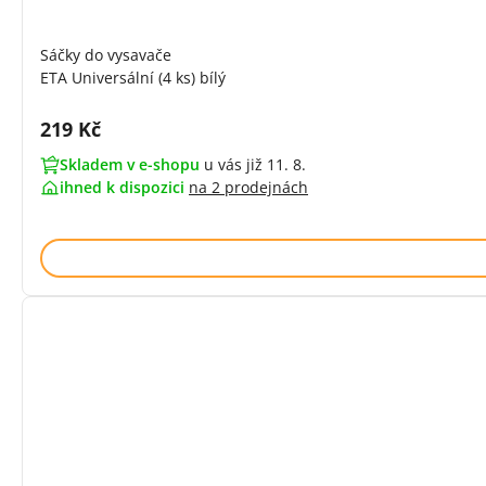
Sáčky do vysavače
ETA Universální (4 ks) bílý
Cena s DPH:
219 Kč
Skladem v e-shopu
u vás již 11. 8.
ihned k dispozici
na
2 prodejnách