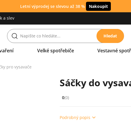
Letní výprodej se slevou až 38 %
Nakoupit
 a slev
Hledat
vaření
Velké spotřebiče
Vestavné spotř
čky pro vysavače
Sáčky do vysav
0
(0)
Hodnocení: 0 z 5 (0 recenzí)
Podrobný popis