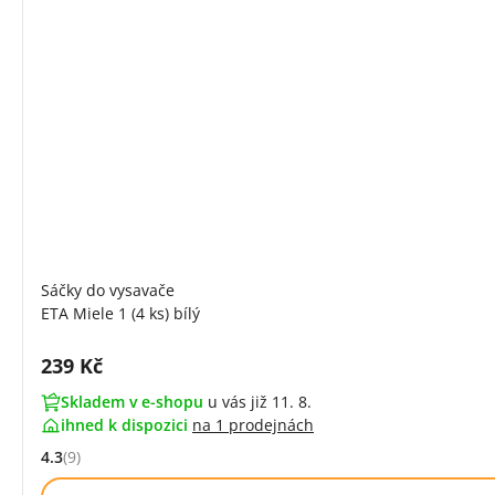
Sáčky do vysavače
ETA Miele 1 (4 ks) bílý
Cena s DPH:
239 Kč
Skladem v e-shopu
u vás již 11. 8.
ihned k dispozici
na
1 prodejnách
4.3
(9)
Hodnocení: 4.3 z 5 (9 recenzí)