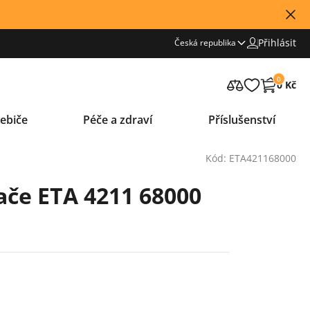
Přihlásit
Česká republika
0
0 Kč
ebiče
Péče a zdraví
Příslušenství
Kód: ETA421168000
ače ETA 4211 68000