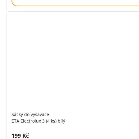
Sáčky do vysavače
ETA Electrolux 3 (4 ks) bílý
Cena s DPH:
199 Kč