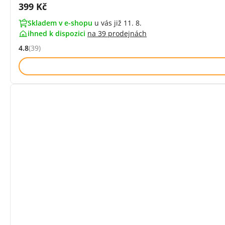
Cena s DPH:
399 Kč
Skladem v e-shopu
u vás již 11. 8.
ihned k dispozici
na
39 prodejnách
4.8
(39)
Hodnocení: 4.8 z 5 (39 recenzí)