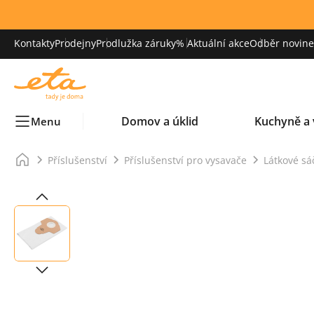
Kontakty
Prodejny
Prodlužka záruky
% Aktuální akce
Odběr novinek
Domov a úklid
Kuchyně a 
Menu
Příslušenství
Příslušenství pro vysavače
Látkové sá