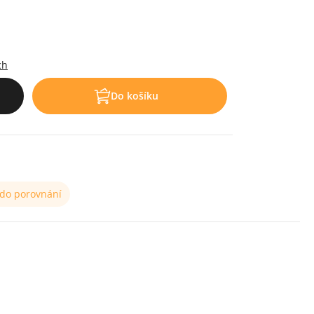
.
ch
Do košíku
 do porovnání