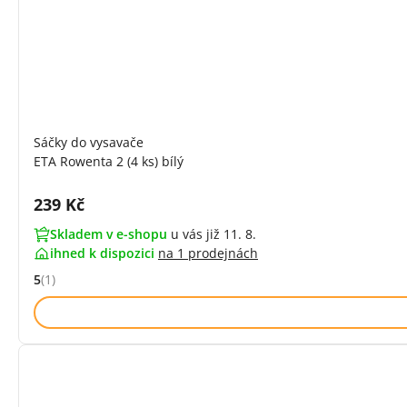
Sáčky do vysavače
ETA Rowenta 2 (4 ks) bílý
Cena s DPH:
239 Kč
Skladem v e-shopu
u vás již 11. 8.
ihned k dispozici
na
1 prodejnách
5
(1)
Hodnocení: 5 z 5 (1 recenzí)