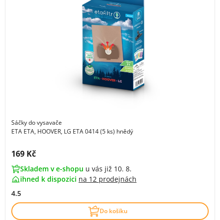
Sáčky do vysavače
ETA ETA, HOOVER, LG ETA 0414 (5 ks) hnědý
Cena s DPH:
169 Kč
Skladem v e-shopu
u vás již 10. 8.
ihned k dispozici
na
12 prodejnách
4.5
Do košíku