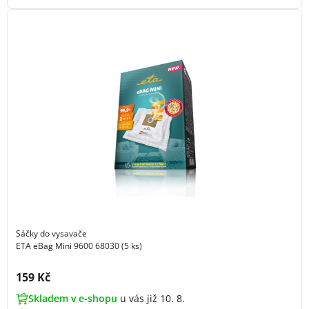
Sáčky do vysavače
ETA eBag Mini 9600 68030 (5 ks)
Cena s DPH:
159 Kč
Skladem v e-shopu
u vás již 10. 8.