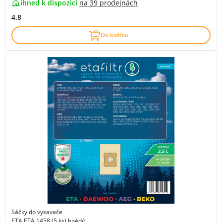
ihned k dispozici
na
39 prodejnách
4.8
Do košíku
Sáčky do vysavače
ETA ETA 1458 (5 ks) hnědý