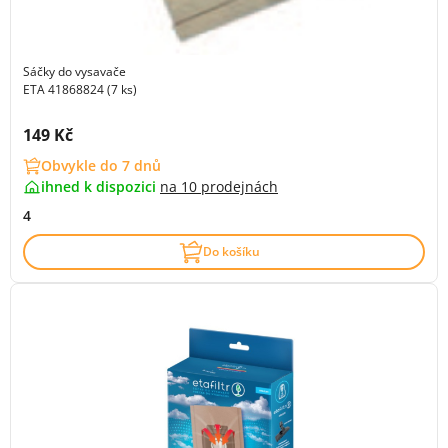
Sáčky do vysavače
ETA 41868824 (7 ks)
Cena s DPH:
149 Kč
Obvykle do 7 dnů
ihned k dispozici
na
10 prodejnách
4
Do košíku