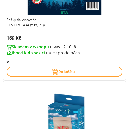
Sáčky do vysavače
ETA ETA 1434 (5 ks) bílý
Cena s DPH:
169 Kč
Skladem v e-shopu
u vás již 10. 8.
ihned k dispozici
na
39 prodejnách
5
Do košíku