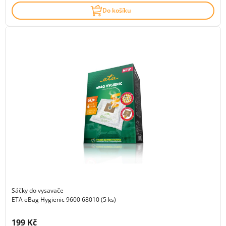
Do košíku
Sáčky do vysavače
ETA eBag Hygienic 9600 68010 (5 ks)
Cena s DPH:
199 Kč