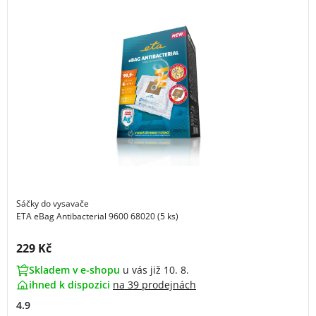
Sáčky do vysavače
ETA eBag Antibacterial 9600 68020 (5 ks)
Cena s DPH:
229 Kč
Skladem v e-shopu
u vás již 10. 8.
ihned k dispozici
na
39 prodejnách
4.9