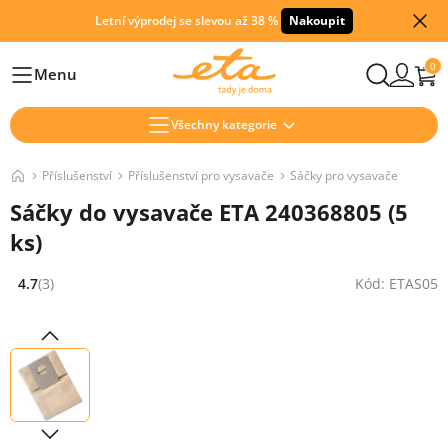
Letní výprodej se slevou až 38 %
Nakoupit
0
Menu
Hlavní
Všechny kategorie
Příslušenství
Příslušenství pro vysavače
Sáčky pro vysavače
Sáčky do vysavače ETA 240368805 (5
ks)
4.7
(3)
Kód: ETAS05
Hodnocení: 4.7 z 5 (3 recenzí)