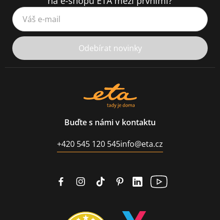
na e-shopu ETA mezi prvními?
Váš e-mail
Odebírat novinky
Buďte s námi v kontaktu
+420 545 120 545
info@eta.cz