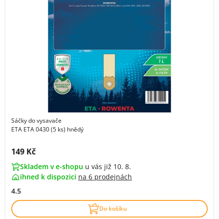
Sáčky do vysavače
ETA ETA 0430 (5 ks) hnědý
Cena s DPH:
149 Kč
Skladem v e-shopu
u vás již 10. 8.
ihned k dispozici
na
6 prodejnách
4.5
Do košíku