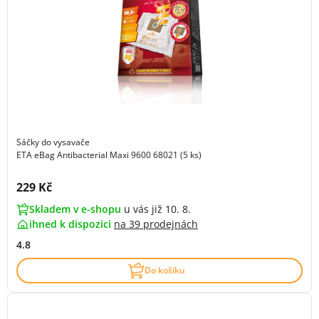
Sáčky do vysavače
ETA eBag Antibacterial Maxi 9600 68021 (5 ks)
Cena s DPH:
229 Kč
Skladem v e-shopu
u vás již 10. 8.
ihned k dispozici
na
39 prodejnách
4.8
Do košíku