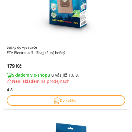
Sáčky do vysavače
ETA Electrolux 5 - Sbag (5 ks) hnědý
Cena s DPH:
179 Kč
Skladem v e-shopu
u vás již 10. 8.
Není skladem
na
prodejnách
4.8
Do košíku