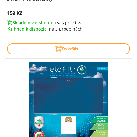
Cena s DPH:
159 Kč
Skladem v e-shopu
u vás již 10. 8.
ihned k dispozici
na
3 prodejnách
Do košíku