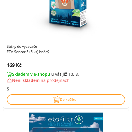
Sáčky do vysavače
ETA Sencor 5 (5 ks) hnědý
Cena s DPH:
169 Kč
Skladem v e-shopu
u vás již 10. 8.
Není skladem
na
prodejnách
5
Do košíku