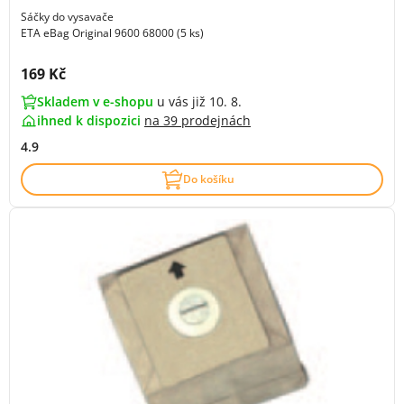
Sáčky do vysavače
ETA eBag Original 9600 68000 (5 ks)
Cena s DPH:
169 Kč
Skladem v e-shopu
u vás již 10. 8.
ihned k dispozici
na
39 prodejnách
4.9
Do košíku