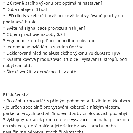
* 2 úrovně sacího výkonu pro optimální nastavení
* Doba nabíjení 3 hod
* LED diody v zelené barvě pro osvětlení vysávané plochy na
podlahové hubici
* Světelná signalizace provozu a nabíjení
* Objem prachové nádoby 0,2 l
* Ergonomická rukojeť pro pohodlnou obsluhu
* Jednoduché ovládání a snadná údržba
* Deklarovaná hladina akustického výkonu 78 dB(A) re 1pW
* Kvalitní kovová prodlužovací trubice - vysávání u stropů, pod
nábytkem atd…
* Široké využití v domácnosti i v autě
Příslušenství:
* Rotační turbokartáč s přímým pohonem a flexibilním kloubem
- je určen speciálně pro vysávání koberců s nízkým vlasem,
parket a tvrdých podlah (linolea, dlažby či plovoucích podlahy)
* Výklopný kartáček přímo na těle vysavače - pomáhá při úklidu
na místech, která potřebujete šetrně zbavit prachu nebo
pavučin (na nábytku, zdech či obrazech)