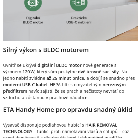
Silný výkon s BLDC motorem
Uvnitř se ukrývá
digitální BLDC motor
nové generace s
výkonem
120 W
, který vám poskytne
dvě úrovně sací síly.
Na
jedno nabití zvládne
až 25 minut práce
, a dobíjí se snadno přes
moderní USB-C kabel.
HEPA filtr s omyvatelným
nerezovým
předfiltrem
navíc zajistí, že se prach a nečistoty nevrátí do
vzduchu a zůstanou v prachové nádobce.
ETA Handy Home pro opravdu snadný úklid
Vysavač disponuje podlahovou hubicí s
HAIR REMOVAL
TECHNOLOGY
– funkcí proti namotávání vlasů a chlupů – což
ocení domácnosti s dlouhovláskami i chlupatými mazlíčky.