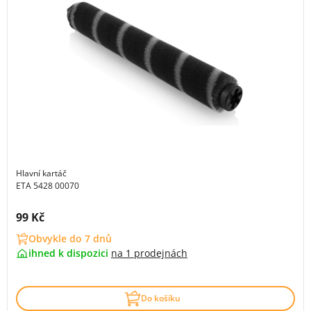
Hlavní kartáč
ETA 5428 00070
Cena s DPH:
99 Kč
Obvykle do 7 dnů
ihned k dispozici
na
1 prodejnách
Do košíku