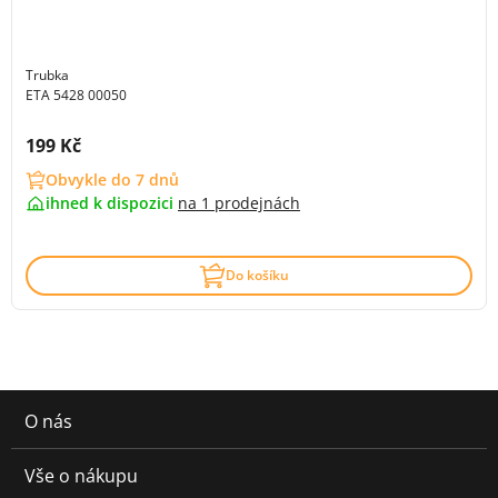
Trubka
ETA 5428 00050
Cena s DPH:
199 Kč
Obvykle do 7 dnů
ihned k dispozici
na
1 prodejnách
Do košíku
O nás
Vše o nákupu