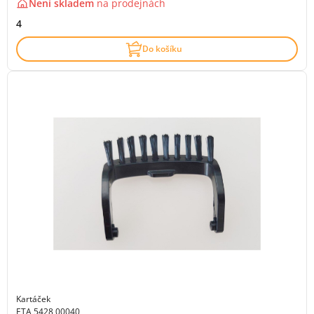
Není skladem
na
prodejnách
4
Do košíku
Kartáček
ETA 5428 00040