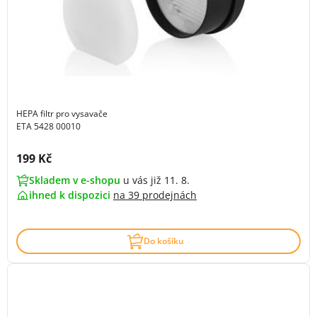
HEPA filtr pro vysavače
ETA 5428 00010
Cena s DPH:
199 Kč
Skladem v e-shopu
u vás již 11. 8.
ihned k dispozici
na
39 prodejnách
Do košíku