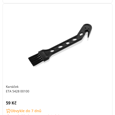
Kartáček
ETA 5428 00100
Cena s DPH:
59 Kč
Obvykle do 7 dnů