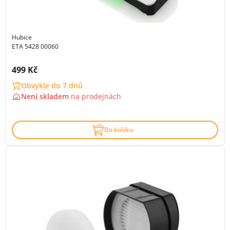
Hubice
ETA 5428 00060
Cena s DPH:
499 Kč
Obvykle do 7 dnů
Není skladem
na
prodejnách
Do košíku