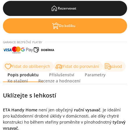
Rezervovat
Do košíku
GARANCE BEZPEČNÉ PLATBY
Přidat do oblíbených
Přidat do porovnání
Návod
Popis produktu
Příslušenství
Parametry
Ke stažení
Recenze a hodnocení
Popis produktu
Uklízejte s lehkostí
ETA Handy Home
není jen obyčejný
ruční vysavač
. Je ideální
pro každodenní drobné úklidy v domácnosti, ale díky chytré
konstrukci ho během vteřiny proměníte v plnohodnotný
tyčový
vysavač
.