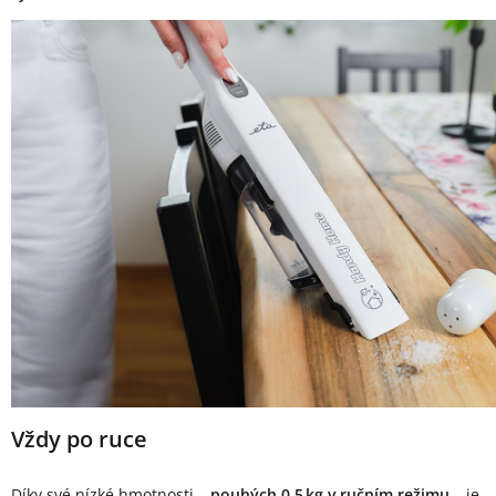
Vždy po ruce
Díky své nízké hmotnosti –
pouhých 0,5 kg v ručním režimu
– je