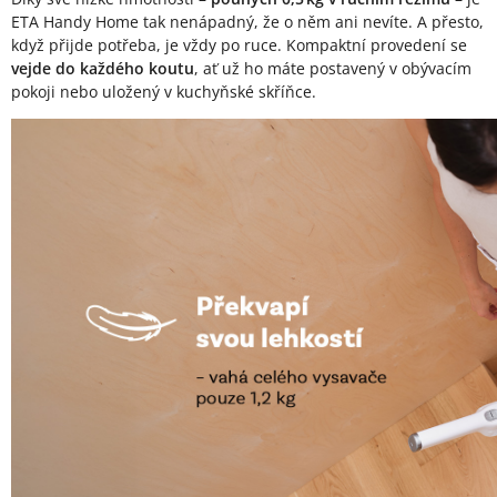
ETA Handy Home tak nenápadný, že o něm ani nevíte. A přesto,
když přijde potřeba, je vždy po ruce. Kompaktní provedení se
vejde do každého koutu
, ať už ho máte postavený v obývacím
pokoji nebo uložený v kuchyňské skříňce.