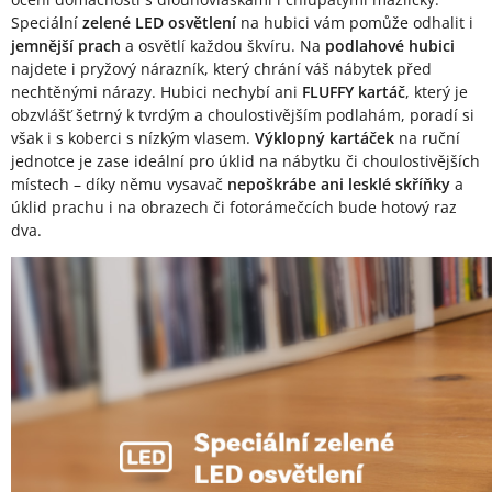
Speciální
zelené LED osvětlení
na hubici vám pomůže odhalit i
jemnější prach
a osvětlí každou škvíru. Na
podlahové hubici
najdete i pryžový nárazník, který chrání váš nábytek před
nechtěnými nárazy. Hubici nechybí ani
FLUFFY kartáč
, který je
obzvlášť šetrný k tvrdým a choulostivějším podlahám, poradí si
však i s koberci s nízkým vlasem.
Výklopný kartáček
na ruční
jednotce je zase ideální pro úklid na nábytku či choulostivějších
místech – díky němu vysavač
nepoškrábe ani lesklé skříňky
a
úklid prachu i na obrazech či fotorámečcích bude hotový raz
dva.