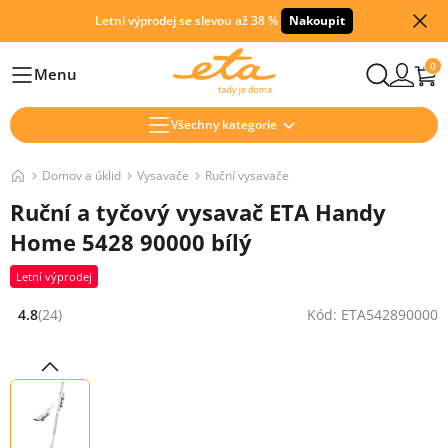
Letní výprodej se slevou až 38 %
Nakoupit
0
Menu
Hlavní
Všechny kategorie
Domov a úklid
Vysavače
Ruční vysavače
Ruční a tyčový vysavač ETA Handy
Home 5428 90000 bílý
Letní výprodej
4.8
(24)
Kód: ETA542890000
Hodnocení: 4.8 z 5 (24 recenzí)