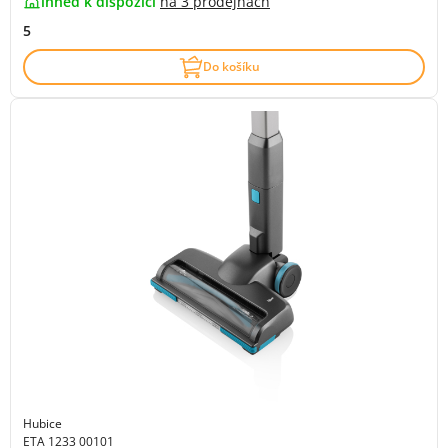
ihned k dispozici
na
3 prodejnách
5
Do košíku
Hubice
ETA 1233 00101