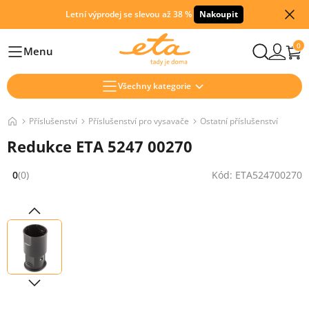
Letní výprodej se slevou až 38 %
Nakoupit
0
Menu
Hlavní
Všechny kategorie
Příslušenství
Příslušenství pro vysavače
Ostatní příslušenství
Redukce ETA 5247 00270
0
(0)
Kód: ETA524700270
Hodnocení: 0 z 5 (0 recenzí)