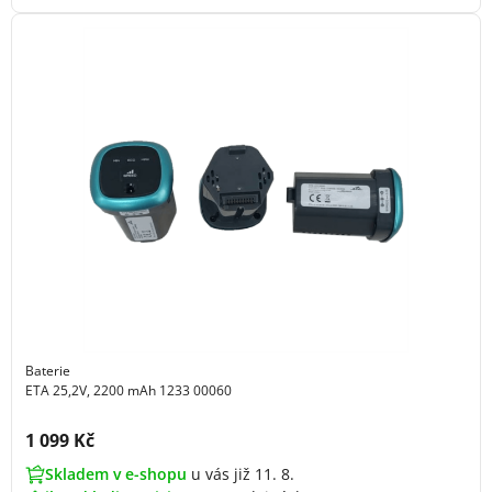
Baterie
ETA 25,2V, 2200 mAh 1233 00060
Cena s DPH:
1 099 Kč
Skladem v e-shopu
u vás již 11. 8.