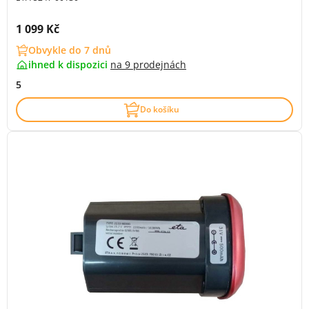
Cena s DPH:
1 099 Kč
Obvykle do 7 dnů
ihned k dispozici
na
9 prodejnách
5
Do košíku