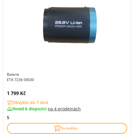
Baterie
ETA 7236 00030
Cena s DPH:
1 799 Kč
Obvykle do 7 dnů
ihned k dispozici
na
4 prodejnách
5
Do košíku