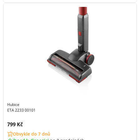
Hubice
ETA 2233 00101
Cena s DPH:
799 Kč
Obvykle do 7 dnů