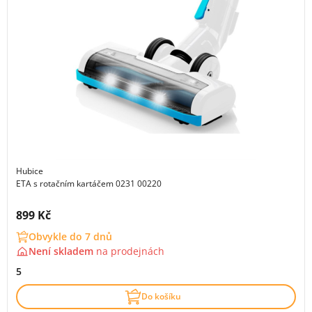
Hubice
ETA s rotačním kartáčem 0231 00220
Cena s DPH:
899 Kč
Obvykle do 7 dnů
Není skladem
na
prodejnách
5
Do košíku