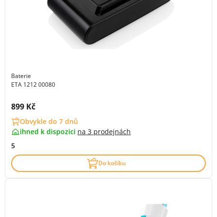
Baterie
ETA 1212 00080
Cena s DPH:
899 Kč
Obvykle do 7 dnů
ihned k dispozici
na
3 prodejnách
5
Do košíku