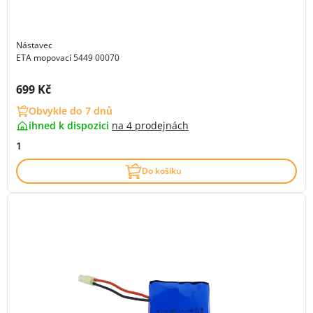
Nástavec
ETA mopovací 5449 00070
Cena s DPH:
699 Kč
Obvykle do 7 dnů
ihned k dispozici
na
4 prodejnách
1
Do košíku