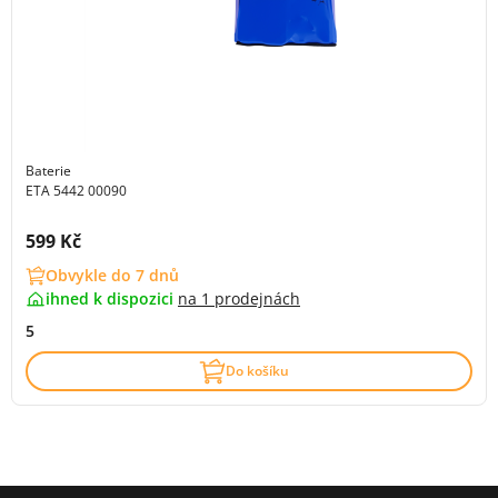
Baterie
ETA 5442 00090
Cena s DPH:
599 Kč
Obvykle do 7 dnů
ihned k dispozici
na
1 prodejnách
5
Do košíku