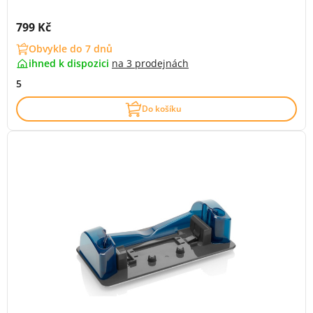
Cena s DPH:
799 Kč
Obvykle do 7 dnů
ihned k dispozici
na
3 prodejnách
5
Do košíku