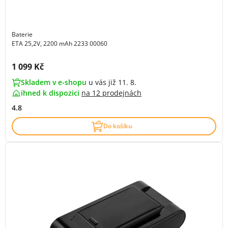
Baterie
ETA 25,2V, 2200 mAh 2233 00060
Cena s DPH:
1 099 Kč
Skladem v e-shopu
u vás již 11. 8.
ihned k dispozici
na
12 prodejnách
4.8
Do košíku