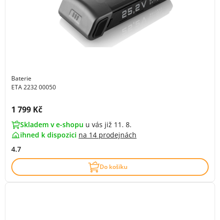
Baterie
ETA 2232 00050
Cena s DPH:
1 799 Kč
Skladem v e-shopu
u vás již 11. 8.
ihned k dispozici
na
14 prodejnách
4.7
Do košíku