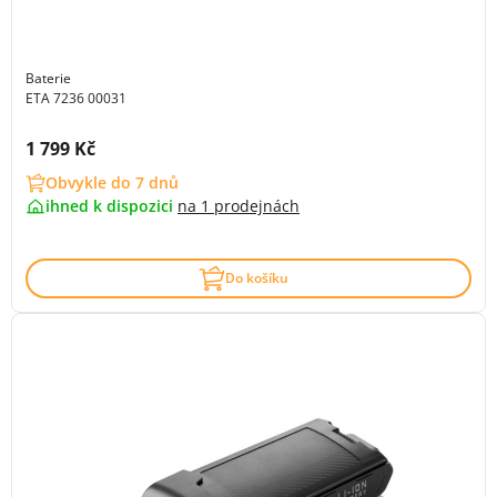
Baterie
ETA 7236 00031
Cena s DPH:
1 799 Kč
Obvykle do 7 dnů
ihned k dispozici
na
1 prodejnách
Do košíku