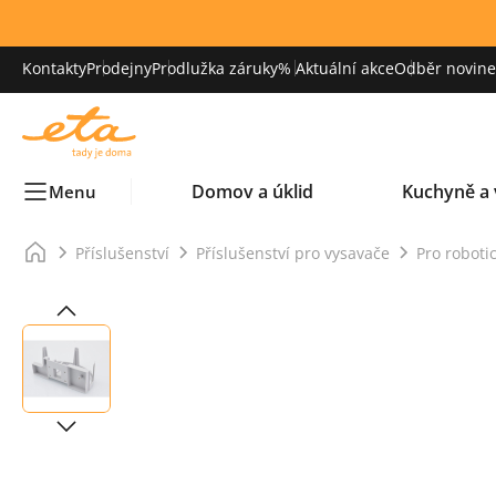
Kontakty
Prodejny
Prodlužka záruky
% Aktuální akce
Odběr novinek
Domov a úklid
Kuchyně a 
Menu
Příslušenství
Příslušenství pro vysavače
Pro roboti