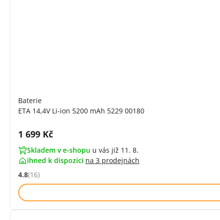
Baterie
ETA 14,4V Li-ion 5200 mAh 5229 00180
Cena s DPH:
1 699 Kč
Skladem v e-shopu
u vás již 11. 8.
ihned k dispozici
na
3 prodejnách
4.8
(16)
Hodnocení: 4.8 z 5 (16 recenzí)