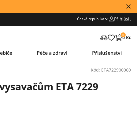
Přihlásit
Česká republika
0
0 Kč
ebiče
Péče a zdraví
Příslušenství
Kód: ETA722900060
k vysavačům ETA 7229