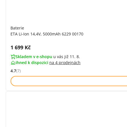
Baterie
ETA Li-Ion 14,4V, 5000mAh 6229 00170
Cena s DPH:
1 699 Kč
Skladem v e-shopu
u vás již 11. 8.
ihned k dispozici
na
4 prodejnách
4.7
(7)
Hodnocení: 4.7 z 5 (7 recenzí)