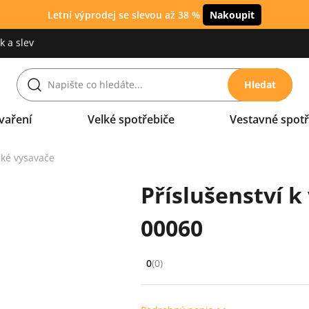
Letní výprodej se slevou až 38 %
Nakoupit
 a slev
Hledat
vaření
Velké spotřebiče
Vestavné spotř
cké vysavače
Příslušenství 
00060
0
(0)
Hodnocení: 0 z 5 (0 recenzí)