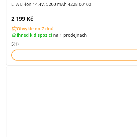
ETA Li-ion 14,4V, 5200 mAh 4228 00100
Cena s DPH:
2 199 Kč
Obvykle do 7 dnů
ihned k dispozici
na
1 prodejnách
5
(1)
Hodnocení: 5 z 5 (1 recenzí)