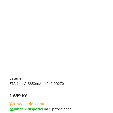
Baterie
ETA 14,4V, 3350mAh 4242 00270
Cena s DPH:
1 699 Kč
Obvykle do 7 dnů
ihned k dispozici
na
1 prodejnách