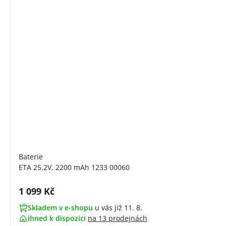
Baterie
ETA 25,2V, 2200 mAh 1233 00060
Cena s DPH:
1 099 Kč
Skladem v e-shopu
u vás již 11. 8.
ihned k dispozici
na
13 prodejnách