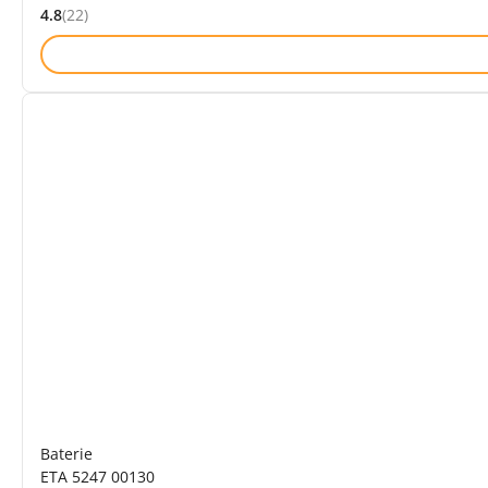
4.8
(22)
Hodnocení: 4.8 z 5 (22 recenzí)
Baterie
ETA 5247 00130