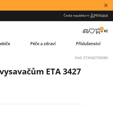
Přihlásit
Česká republika
0
0 Kč
ebiče
Péče a zdraví
Příslušenství
Kód: ETA342700080
k vysavačům ETA 3427