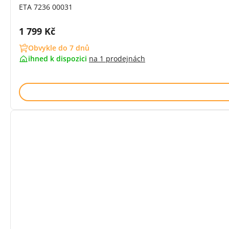
ETA 7236 00031
Cena s DPH:
1 799 Kč
Obvykle do 7 dnů
ihned k dispozici
na
1 prodejnách