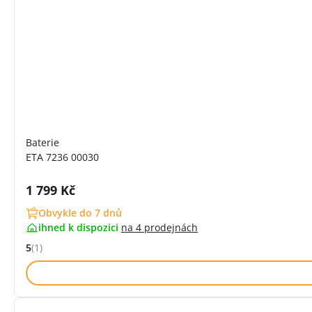
Baterie
ETA 7236 00030
Cena s DPH:
1 799 Kč
Obvykle do 7 dnů
ihned k dispozici
na
4 prodejnách
5
(1)
Hodnocení: 5 z 5 (1 recenzí)