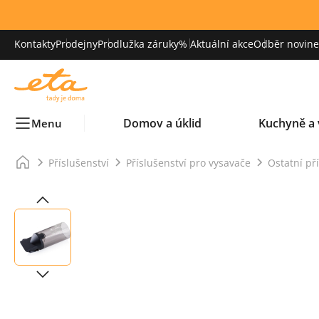
Kontakty
Prodejny
Prodlužka záruky
% Aktuální akce
Odběr novinek
Domov a úklid
Kuchyně a 
Menu
Příslušenství
Příslušenství pro vysavače
Ostatní př