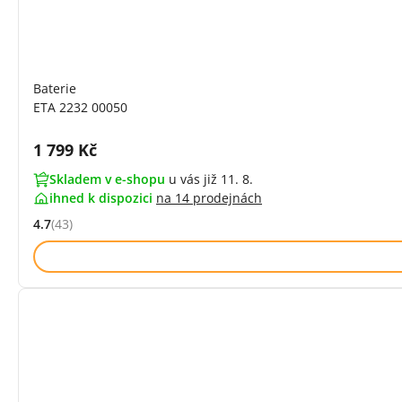
Baterie
ETA 2232 00050
Cena s DPH:
1 799 Kč
Skladem v e-shopu
u vás již 11. 8.
ihned k dispozici
na
14 prodejnách
4.7
(43)
Hodnocení: 4.7 z 5 (43 recenzí)