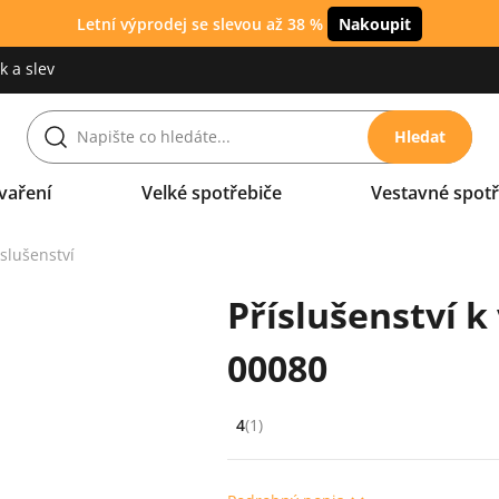
Letní výprodej se slevou až 38 %
Nakoupit
 a slev
Hledat
vaření
Velké spotřebiče
Vestavné spotř
íslušenství
Příslušenství 
00080
4
(1)
Hodnocení: 4 z 5 (1 recenzí)