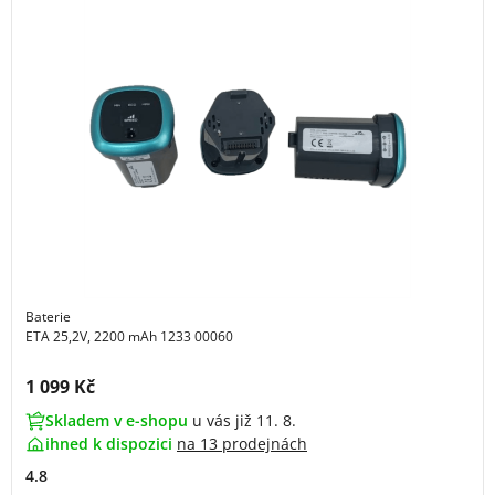
Baterie
ETA 25,2V, 2200 mAh 1233 00060
Cena s DPH:
1 099 Kč
Skladem v e-shopu
u vás již 11. 8.
ihned k dispozici
na
13 prodejnách
4.8