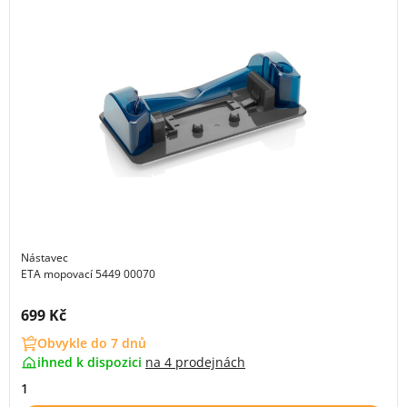
Nástavec
ETA mopovací 5449 00070
Cena s DPH:
699 Kč
Obvykle do 7 dnů
ihned k dispozici
na
4 prodejnách
1