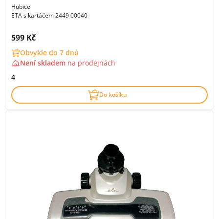
Hubice
ETA s kartáčem 2449 00040
Cena s DPH:
599 Kč
Obvykle do 7 dnů
Není skladem
na
prodejnách
4
Do košíku