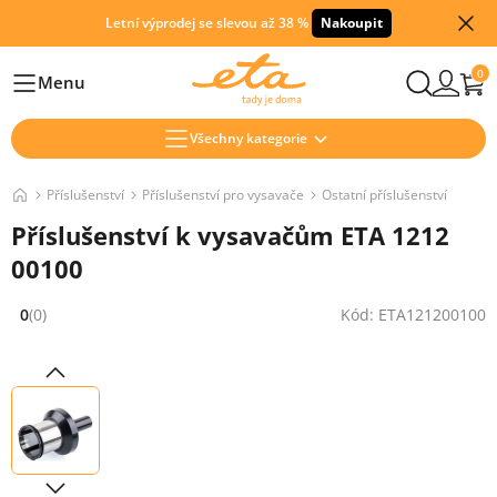
Letní výprodej se slevou až 38 %
Nakoupit
0
Menu
Hlavní
Všechny kategorie
Příslušenství
Příslušenství pro vysavače
Ostatní příslušenství
Příslušenství k vysavačům ETA 1212
00100
0
(0)
Kód: ETA121200100
Hodnocení: 0 z 5 (0 recenzí)