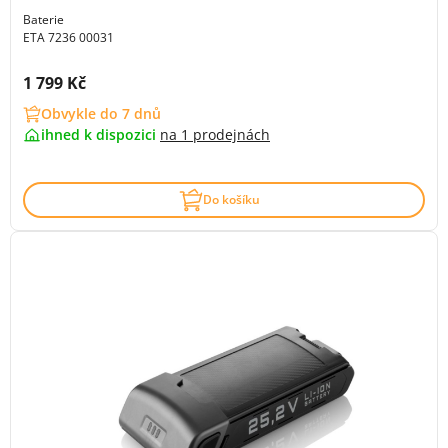
Baterie
ETA 7236 00031
Cena s DPH:
1 799 Kč
Obvykle do 7 dnů
ihned k dispozici
na
1 prodejnách
Do košíku