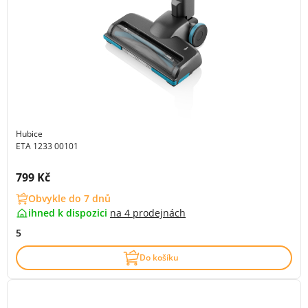
Hubice
ETA 1233 00101
Cena s DPH:
799 Kč
Obvykle do 7 dnů
ihned k dispozici
na
4 prodejnách
5
Do košíku