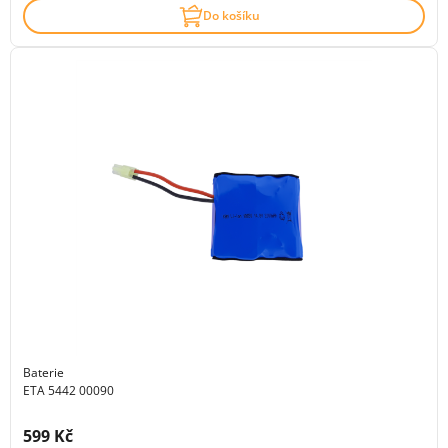
Do košíku
Baterie
ETA 5442 00090
Cena s DPH:
599 Kč