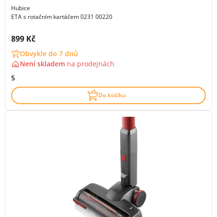
Hubice
ETA s rotačním kartáčem 0231 00220
Cena s DPH:
899 Kč
Obvykle do 7 dnů
Není skladem
na
prodejnách
5
Do košíku