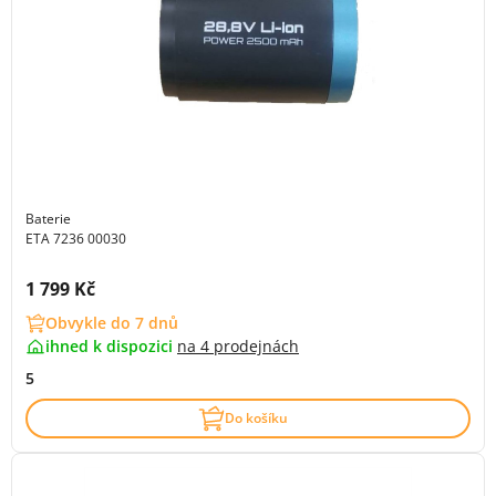
Baterie
ETA 7236 00030
Cena s DPH:
1 799 Kč
Obvykle do 7 dnů
ihned k dispozici
na
4 prodejnách
5
Do košíku