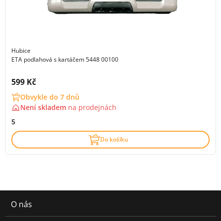
Hubice
ETA podlahová s kartáčem 5448 00100
Cena s DPH:
599 Kč
Obvykle do 7 dnů
Není skladem
na
prodejnách
5
Do košíku
O nás