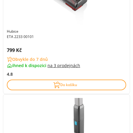
Hubice
ETA 2233 00101
Cena s DPH:
799 Kč
Obvykle do 7 dnů
ihned k dispozici
na
3 prodejnách
4.8
Do košíku