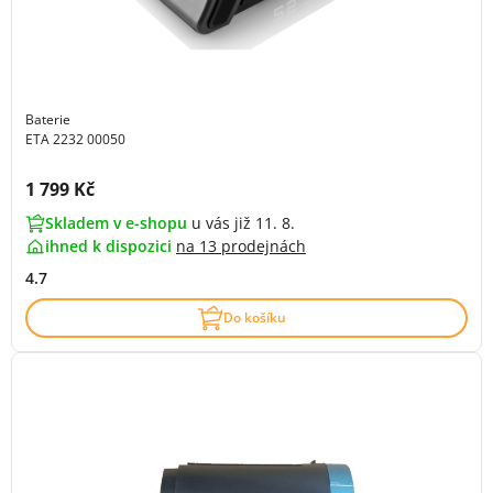
Baterie
ETA 2232 00050
Cena s DPH:
1 799 Kč
Skladem v e-shopu
u vás již 11. 8.
ihned k dispozici
na
13 prodejnách
4.7
Do košíku