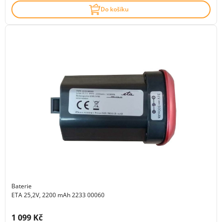
Do košíku
Baterie
ETA 25,2V, 2200 mAh 2233 00060
Cena s DPH:
1 099 Kč