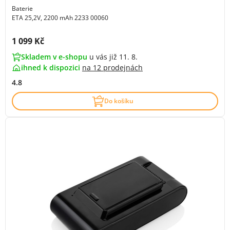
Baterie
ETA 25,2V, 2200 mAh 2233 00060
Cena s DPH:
1 099 Kč
Skladem v e-shopu
u vás již 11. 8.
ihned k dispozici
na
12 prodejnách
4.8
Do košíku