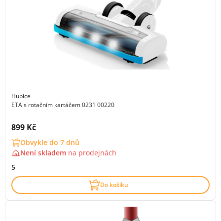
Hubice
ETA s rotačním kartáčem 0231 00220
Cena s DPH:
899 Kč
Obvykle do 7 dnů
Není skladem
na
prodejnách
5
Do košíku