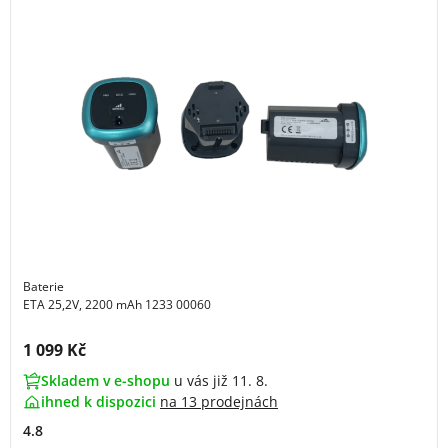
Baterie
ETA 25,2V, 2200 mAh 1233 00060
Cena s DPH:
1 099 Kč
Skladem v e-shopu
u vás již 11. 8.
ihned k dispozici
na
13 prodejnách
4.8