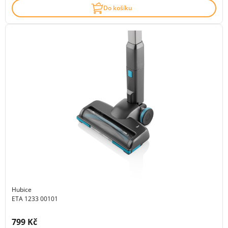
Do košíku
Hubice
ETA 1233 00101
Cena s DPH:
799 Kč