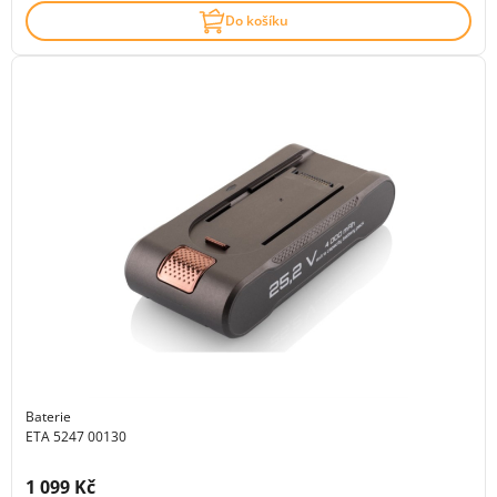
Do košíku
Baterie
ETA 5247 00130
Cena s DPH:
1 099 Kč