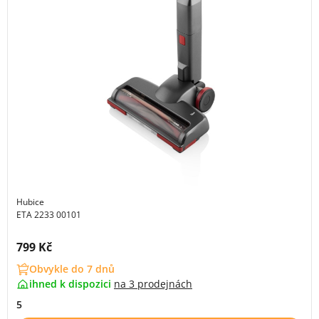
Hubice
ETA 2233 00101
Cena s DPH:
799 Kč
Obvykle do 7 dnů
ihned k dispozici
na
3 prodejnách
5