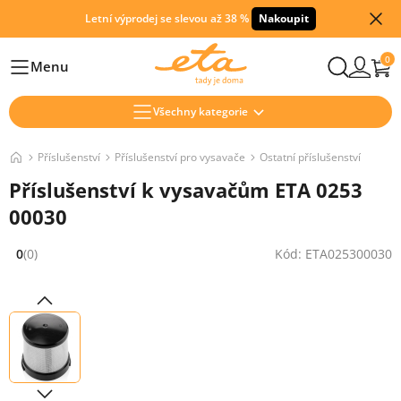
Letní výprodej se slevou až 38 %
Nakoupit
0
Menu
Hlavní
Všechny kategorie
Příslušenství
Příslušenství pro vysavače
Ostatní příslušenství
Příslušenství k vysavačům ETA 0253
00030
0
(0)
Kód: ETA025300030
Hodnocení: 0 z 5 (0 recenzí)