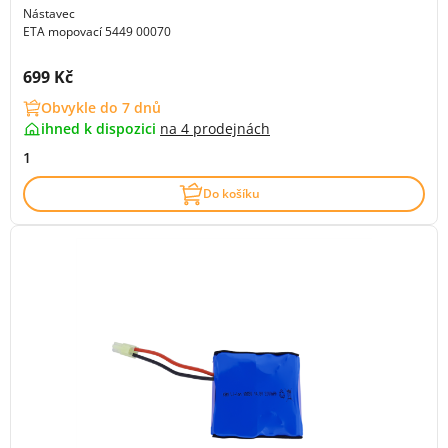
Nástavec
ETA mopovací 5449 00070
Cena s DPH:
699 Kč
Obvykle do 7 dnů
ihned k dispozici
na
4 prodejnách
1
Do košíku