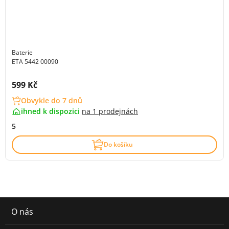
Baterie
ETA 5442 00090
Cena s DPH:
599 Kč
Obvykle do 7 dnů
ihned k dispozici
na
1 prodejnách
5
Do košíku
O nás