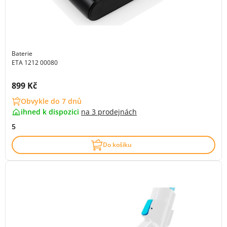
Baterie
ETA 1212 00080
Cena s DPH:
899 Kč
Obvykle do 7 dnů
ihned k dispozici
na
3 prodejnách
5
Do košíku