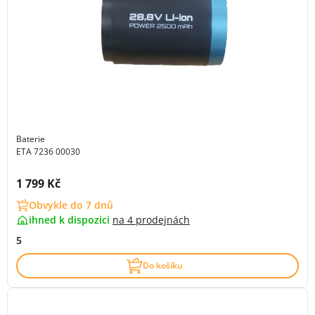
Baterie
ETA 7236 00030
Cena s DPH:
1 799 Kč
Obvykle do 7 dnů
ihned k dispozici
na
4 prodejnách
5
Do košíku