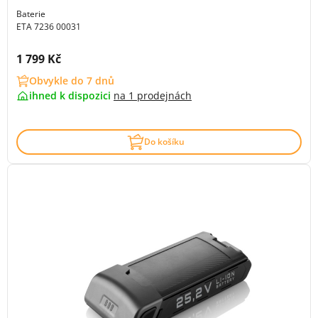
Baterie
ETA 7236 00031
Cena s DPH:
1 799 Kč
Obvykle do 7 dnů
ihned k dispozici
na
1 prodejnách
Do košíku