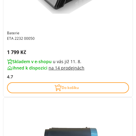
Baterie
ETA 2232 00050
Cena s DPH:
1 799 Kč
Skladem v e-shopu
u vás již 11. 8.
ihned k dispozici
na
14 prodejnách
4.7
Do košíku