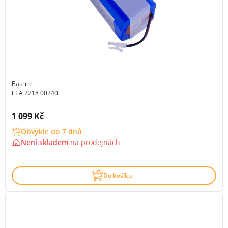
Baterie
ETA 2218 00240
Cena s DPH:
1 099 Kč
Obvykle do 7 dnů
Není skladem
na
prodejnách
Do košíku