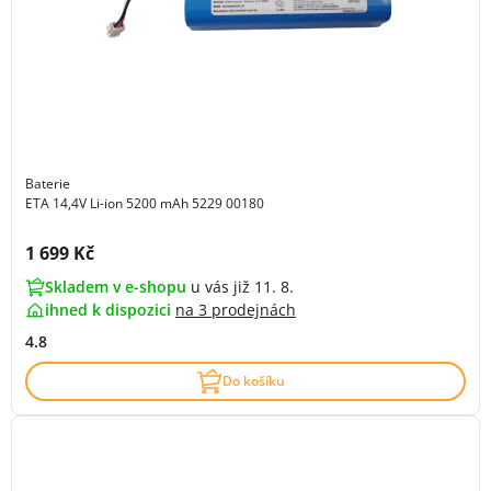
Baterie
ETA 14,4V Li-ion 5200 mAh 5229 00180
Cena s DPH:
1 699 Kč
Skladem v e-shopu
u vás již 11. 8.
ihned k dispozici
na
3 prodejnách
4.8
Do košíku