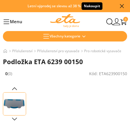
Letní výprodej se slevou až 38 %
Nakoupit
0
Menu
Hlavní
Všechny kategorie
Příslušenství
Příslušenství pro vysavače
Pro robotické vysavače
Podložka ETA 6239 00150
0
(0)
Kód: ETA623900150
Hodnocení: 0 z 5 (0 recenzí)