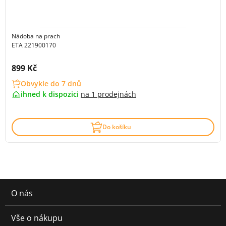
Nádoba na prach
ETA 221900170
Cena s DPH:
899 Kč
Obvykle do 7 dnů
ihned k dispozici
na
1 prodejnách
Do košíku
O nás
Vše o nákupu