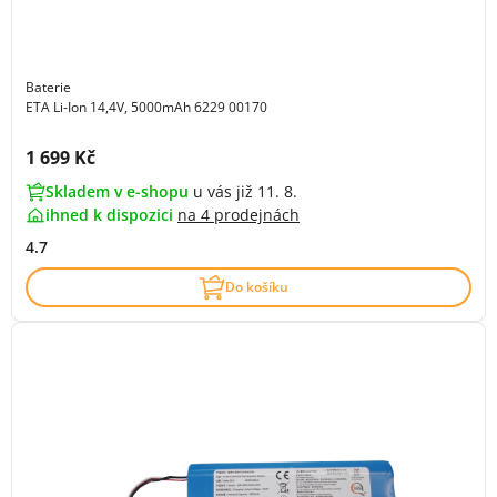
Baterie
ETA Li-Ion 14,4V, 5000mAh 6229 00170
Cena s DPH:
1 699 Kč
Skladem v e-shopu
u vás již 11. 8.
ihned k dispozici
na
4 prodejnách
4.7
Do košíku