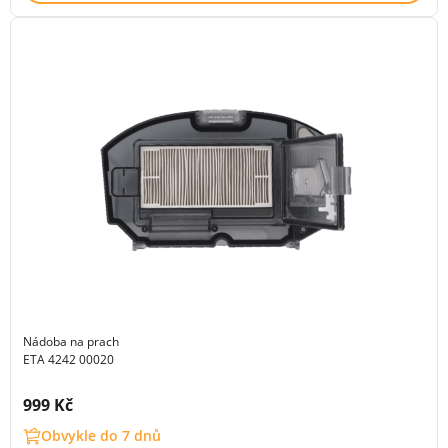
Nádoba na prach
ETA 4242 00020
Cena s DPH:
999 Kč
Obvykle do 7 dnů