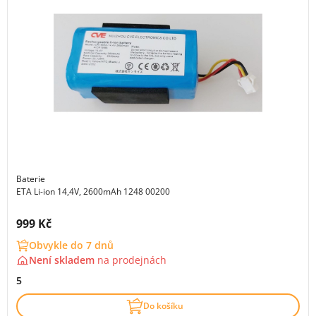
Baterie
ETA Li-ion 14,4V, 2600mAh 1248 00200
Cena s DPH:
999 Kč
Obvykle do 7 dnů
Není skladem
na
prodejnách
5
Do košíku