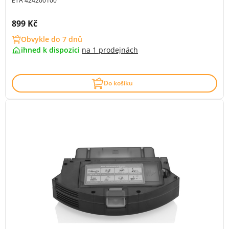
ETA 424200100
Cena s DPH:
899 Kč
Obvykle do 7 dnů
ihned k dispozici
na
1 prodejnách
Do košíku