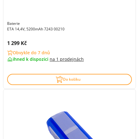
Baterie
ETA 14,4V, 5200mAh 7243 00210
Cena s DPH:
1 299 Kč
Obvykle do 7 dnů
ihned k dispozici
na
1 prodejnách
Do košíku