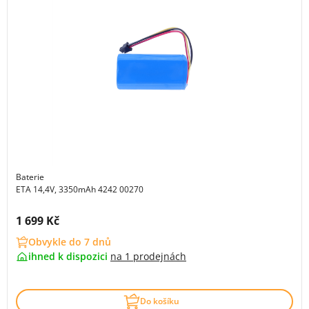
Baterie
ETA 14,4V, 3350mAh 4242 00270
Cena s DPH:
1 699 Kč
Obvykle do 7 dnů
ihned k dispozici
na
1 prodejnách
Do košíku