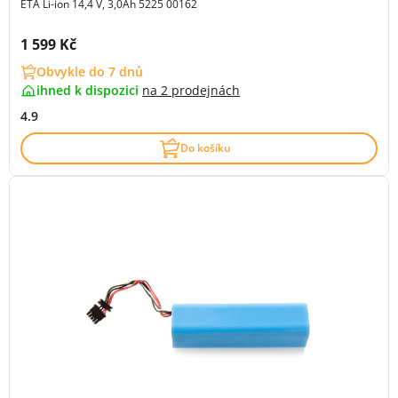
ETA Li-ion 14,4 V, 3,0Ah 5225 00162
Cena s DPH:
1 599 Kč
Obvykle do 7 dnů
ihned k dispozici
na
2 prodejnách
4.9
Do košíku