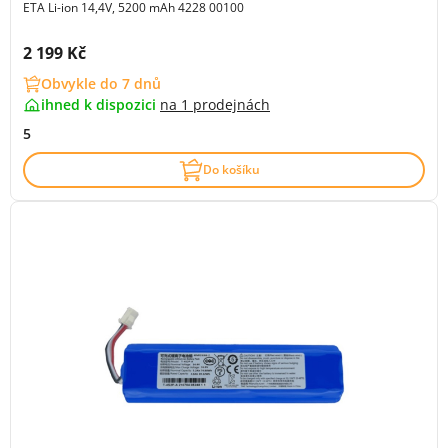
ETA Li-ion 14,4V, 5200 mAh 4228 00100
Cena s DPH:
2 199 Kč
Obvykle do 7 dnů
ihned k dispozici
na
1 prodejnách
5
Do košíku