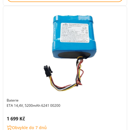
Baterie
ETA 14,4V, 5200mAh 6241 00200
Cena s DPH:
1 699 Kč
Obvykle do 7 dnů