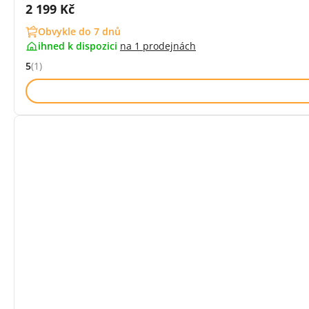
Cena s DPH:
2 199 Kč
Obvykle do 7 dnů
ihned k dispozici
na
1 prodejnách
5
(1)
Hodnocení: 5 z 5 (1 recenzí)