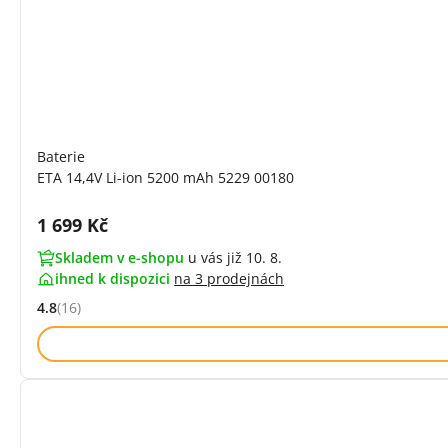
Baterie
ETA 14,4V Li-ion 5200 mAh 5229 00180
Cena s DPH:
1 699 Kč
Skladem v e-shopu
u vás již 10. 8.
ihned k dispozici
na
3 prodejnách
4.8
(16)
Hodnocení: 4.8 z 5 (16 recenzí)