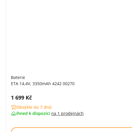
Baterie
ETA 14,4V, 3350mAh 4242 00270
Cena s DPH:
1 699 Kč
Obvykle do 7 dnů
ihned k dispozici
na
1 prodejnách