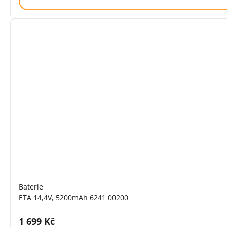
Baterie
ETA 14,4V, 5200mAh 6241 00200
Cena s DPH:
1 699 Kč