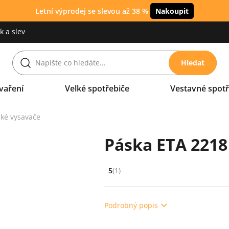
Letní výprodej se slevou až 38 %
Nakoupit
 a slev
Hledat
vaření
Velké spotřebiče
Vestavné spotř
cké vysavače
Páska ETA 2218
5
(1)
Hodnocení: 5 z 5 (1 recenzí)
Podrobný popis