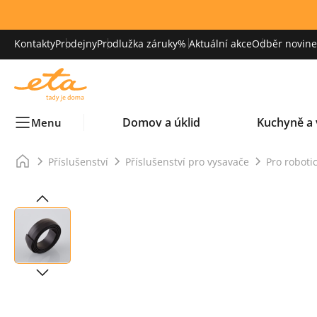
Kontakty
Prodejny
Prodlužka záruky
% Aktuální akce
Odběr novinek
Domov a úklid
Kuchyně a 
Menu
Příslušenství
Příslušenství pro vysavače
Pro roboti