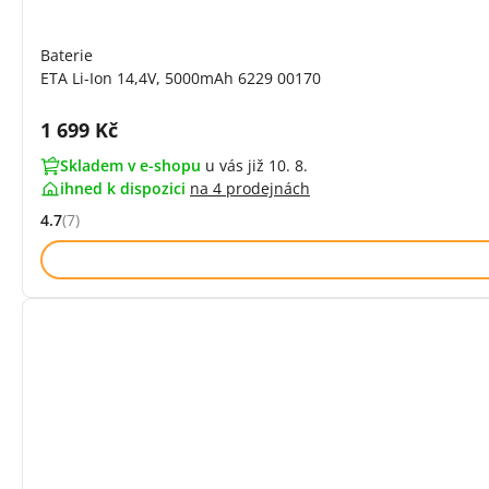
Baterie
ETA Li-Ion 14,4V, 5000mAh 6229 00170
Cena s DPH:
1 699 Kč
Skladem v e-shopu
u vás již 10. 8.
ihned k dispozici
na
4 prodejnách
4.7
(7)
Hodnocení: 4.7 z 5 (7 recenzí)