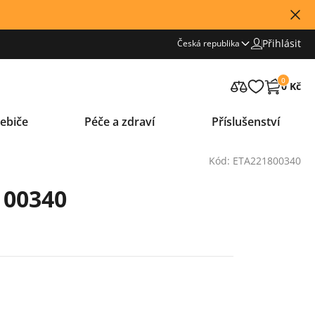
Přihlásit
Česká republika
0
0 Kč
ebiče
Péče a zdraví
Příslušenství
Kód: ETA221800340
 00340