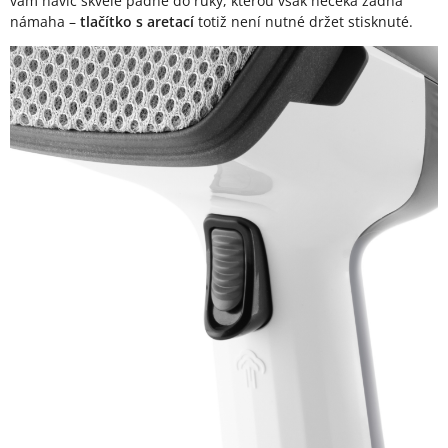
vám navíc skvěle padne do ruky, kterou však nečeká žádná
námaha –
tlačítko s aretací
totiž není nutné držet stisknuté.