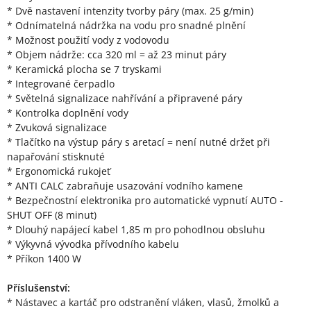
* Dvě nastavení intenzity tvorby páry (max. 25 g/min)
* Odnímatelná nádržka na vodu pro snadné plnění
* Možnost použití vody z vodovodu
* Objem nádrže: cca 320 ml = až 23 minut páry
* Keramická plocha se 7 tryskami
* Integrované čerpadlo
* Světelná signalizace nahřívání a připravené páry
* Kontrolka doplnění vody
* Zvuková signalizace
* Tlačítko na výstup páry s aretací = není nutné držet při
napařování stisknuté
* Ergonomická rukojeť
* ANTI CALC zabraňuje usazování vodního kamene
* Bezpečnostní elektronika pro automatické vypnutí AUTO -
SHUT OFF (8 minut)
* Dlouhý napájecí kabel 1,85 m pro pohodlnou obsluhu
* Výkyvná vývodka přívodního kabelu
* Příkon 1400 W
Příslušenství:
* Nástavec a kartáč pro odstranění vláken, vlasů, žmolků a