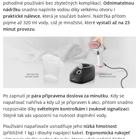
pohodlné používání bez zbytečných komplikací.
Odnímatelnou
nádržku
snadno naplníte vodou díky velkému otvoru i
praktické nálevce
, která je součástí balení. Nádržka přitom
pojme až 320 ml vody, což je množství, které
vystačí až na 23
minut provozu
.
Po zapnutí je
pára připravena doslova za minutku
. Kdy se
napařovač nahřívá a kdy už je připraven k akci, přitom snadno
rozpoznáte díky
světelným kontrolkám i zvukové signalizaci
.
Stejně tak vás upozorní na nutnost doplnění vody.
Používání napařovače usnadňuje jeho
nízká hmotnost
(přibližně 1 kg) i dlouhý napájecí kabel.
Ergonomická rukojeť