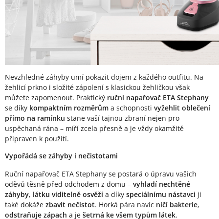
Nevzhledné záhyby umí pokazit dojem z každého outfitu. Na
žehlicí prkno i složité zápolení s klasickou žehličkou však
můžete zapomenout. Praktický
ruční napařovač ETA Stephany
se díky
kompaktním rozměrům
a schopnosti
vyžehlit oblečení
přímo na ramínku
stane vaší tajnou zbraní nejen pro
uspěchaná rána – míří zcela přesně a je vždy okamžitě
připraven k použití.
Vypořádá se záhyby i nečistotami
Ruční napařovač ETA Stephany se postará o úpravu vašich
oděvů těsně před odchodem z domu –
vyhladí nechtěné
záhyby
,
látku viditelně osvěží
a díky
speciálnímu nástavci
ji
také dokáže
zbavit nečistot
. Horká pára navíc
ničí bakterie
,
odstraňuje zápach
a je
šetrná ke všem typům látek
.