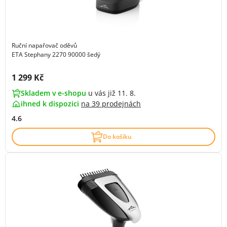
Ruční napařovač oděvů
ETA Stephany 2270 90000 šedý
Cena s DPH:
1 299 Kč
Skladem v e-shopu
u vás již 11. 8.
ihned k dispozici
na
39 prodejnách
4.6
Do košíku