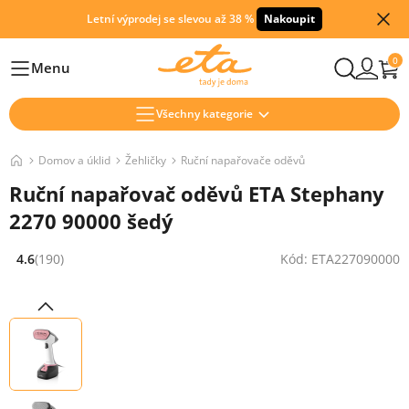
Letní výprodej se slevou až 38 %
Nakoupit
0
Menu
Hlavní
Všechny kategorie
Domov a úklid
Žehličky
Ruční napařovače oděvů
Ruční napařovač oděvů ETA Stephany
2270 90000 šedý
4.6
(190)
Kód: ETA227090000
Hodnocení: 4.6 z 5 (190 recenzí)