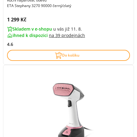
Ruční napařovač oděvů
ETA Stephany 3270 90000 černý/zlatý
Cena s DPH:
1 299 Kč
Skladem v e-shopu
u vás již 11. 8.
ihned k dispozici
na
39 prodejnách
4.6
Do košíku