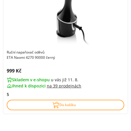
Ruční napařovač oděvů
ETA Naomi 4270 90000 černý
Cena s DPH:
999 Kč
Skladem v e-shopu
u vás již 11. 8.
ihned k dispozici
na
39 prodejnách
5
Do košíku