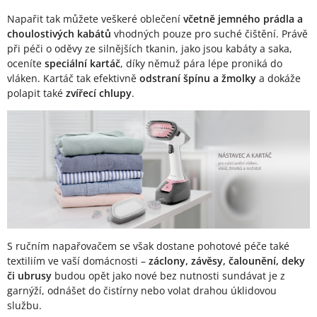
Napařit tak můžete veškeré oblečení
včetně jemného prádla a
choulostivých kabátů
vhodných pouze pro suché čištění. Právě
při péči o oděvy ze silnějších tkanin, jako jsou kabáty a saka,
oceníte
speciální kartáč
, díky němuž pára lépe proniká do
vláken. Kartáč tak efektivně
odstraní špínu a žmolky
a dokáže
polapit také
zvířecí chlupy
.
S ručním napařovačem se však dostane pohotové péče také
textiliím ve vaší domácnosti –
záclony, závěsy, čalounění, deky
či ubrusy
budou opět jako nové bez nutnosti sundávat je z
garnýží, odnášet do čistírny nebo volat drahou úklidovou
službu.