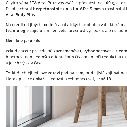
Chytrá váha
ETA Vital Pure
vás zváží s přesností na
100 g
, a to
Displej chrání
bezpečnostní sklo
o
tloušťce 5 mm
a maximální 
Vital Body Plus
.
Na rozdíl od jiných modelů analytických osobních vah, které ma
technologie
zajišťuje nejen větší přesnost výsledků, ale i snadn
Není kilo jako kilo
Pokud chcete pravidelně
zaznamenávat
,
vyhodnocovat
a
sledo
hmotnost není jediným orientačním číslem ani při redukci tuku,
a jejich vývoj v čase.
Ty, kteří chtějí mít své
zdraví
pod palcem, bude jistě zajímat na
které aplikace dokáže sledovat a vyhodnocovat, je
až 18.