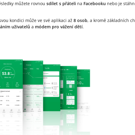
Výsledky můžete rovnou
sdílet s přáteli
na
Facebooku
nebo je stáhn
 svou kondici může ve své aplikaci až
8 osob
, a kromě základních cha
áním uživatelů
a
módem pro vážení dětí
.