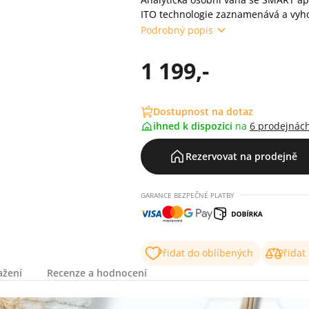
ITO technologie zaznamenává a vyhod
Podrobný popis
1 199,-
Dostupnost na dotaz
ihned k dispozici
na
6 prodejnác
Rezervovat na prodejně
GARANCE BEZPEČNÉ PLATBY
Přidat do oblíbených
Přidat
ažení
Recenze a hodnocení