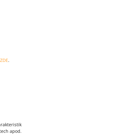
ZDE
.
rakteristik
etech apod.