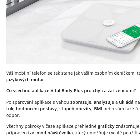
Váš mobilní telefon se tak stane jak vašim osobním deníčkem, t
jazykových mutací
.
Co všechno aplikace Vital Body Plus pro chytrá zařízení umí?
Po spárování aplikace s váhou
zobrazuje
,
analyzuje
a
ukládá
na
tuk
,
hodnocení postavy
,
stupeň obezity
,
BMI
nebo vám také řek
odpor.
Všechny pokroky v čase aplikace přehledně
graficky
znázorňuje
připraven tzv.
mód návštěvníka
, který umožňuje rychlé použití 