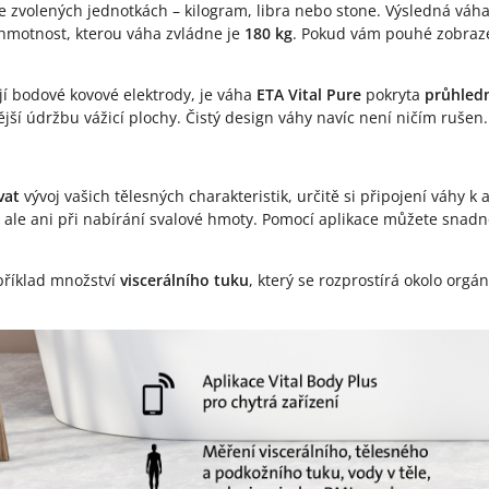
 ve zvolených jednotkách – kilogram, libra nebo stone. Výsledná váh
hmotnost, kterou váha zvládne je
180 kg
. Pokud vám pouhé zobraze
jí bodové kovové elektrody, je váha
ETA Vital Pure
pokryta
průhled
ější údržbu vážicí plochy. Čistý design váhy navíc není ničím rušen.
vat
vývoj vašich tělesných charakteristik, určitě si připojení váhy k 
 ale ani při nabírání svalové hmoty. Pomocí aplikace můžete snadn
příklad množství
viscerálního tuku
, který se rozprostírá okolo org