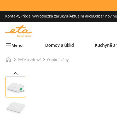
Kontakty
Prodejny
Prodlužka záruky
% Aktuální akce
Odběr novinek
Domov a úklid
Kuchyně a 
Menu
Péče a zdraví
Osobní váhy