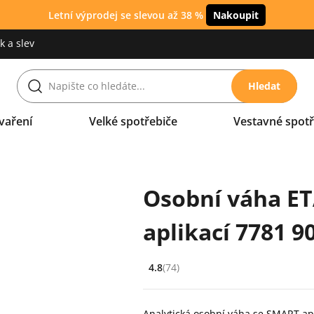
Letní výprodej se slevou až 38 %
Nakoupit
 a slev
Hledat
vaření
Velké spotřebiče
Vestavné spotř
Osobní váha ETA
aplikací 7781 9
4.8
(74)
Hodnocení: 4.8 z 5 (74 recenzí)
Analytická osobní váha se SMART apl