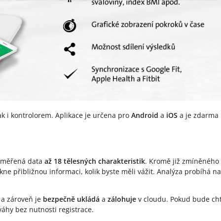
ak i kontrolorem. Aplikace je určena pro
Android
a
iOS
a je zdarma 
měřená data
až 18 tělesných charakteristik
. Kromě již zmíněného
ne přibližnou informaci, kolik byste měli vážit. Analýza probíhá n
 a zároveň je
bezpečně ukládá
a
zálohuje
v cloudu. Pokud bude chtí
váhy bez nutnosti registrace.