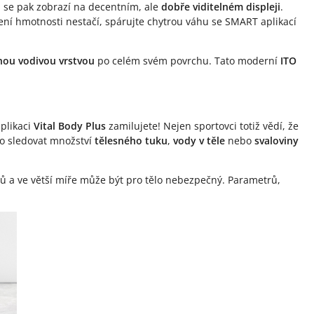
a se pak zobrazí na decentním, ale
dobře viditelném displeji
.
ní hmotnosti nestačí, spárujte chytrou váhu se SMART aplikací
nou vodivou vrstvou
po celém svém povrchu. Tato moderní
ITO
aplikaci
Vital Body Plus
zamilujete! Nejen sportovci totiž vědí, že
o sledovat množství
tělesného tuku
,
vody v těle
nebo
svaloviny
ánů a ve větší míře může být pro tělo nebezpečný. Parametrů,