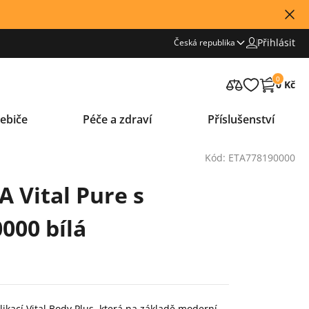
Přihlásit
Česká republika
0
0 Kč
ebiče
Péče a zdraví
Příslušenství
Kód: ETA778190000
 Vital Pure s
0000 bílá
ikací Vital Body Plus, která na základě moderní