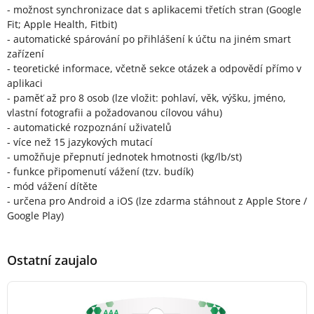
- možnost synchronizace dat s aplikacemi třetích stran (Google
Fit; Apple Health, Fitbit)
- automatické spárování po přihlášení k účtu na jiném smart
zařízení
- teoretické informace, včetně sekce otázek a odpovědí přímo v
aplikaci
- paměť až pro 8 osob (lze vložit: pohlaví, věk, výšku, jméno,
vlastní fotografii a požadovanou cílovou váhu)
- automatické rozpoznání uživatelů
- více než 15 jazykových mutací
- umožňuje přepnutí jednotek hmotnosti (kg/lb/st)
- funkce připomenutí vážení (tzv. budík)
- mód vážení dítěte
- určena pro Android a iOS (lze zdarma stáhnout z Apple Store /
Google Play)
Ostatní zaujalo