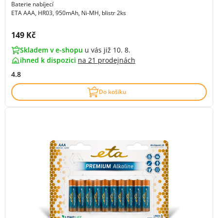
Baterie nabíjecí
ETA AAA, HR03, 950mAh, Ni-MH, blistr 2ks
Cena s DPH:
149 Kč
Skladem v e-shopu
u vás již 10. 8.
ihned k dispozici
na
21 prodejnách
4.8
Do košíku