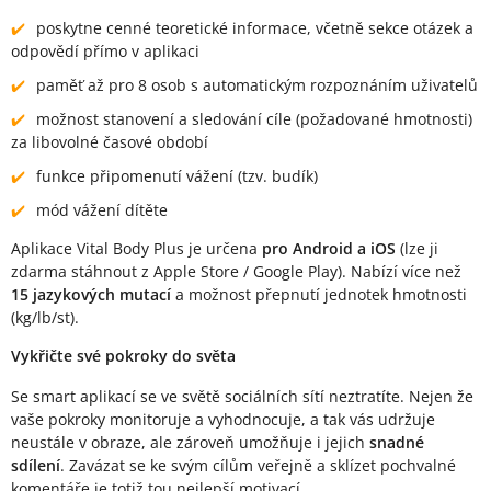
poskytne cenné teoretické informace, včetně sekce otázek a
odpovědí přímo v aplikaci
paměť až pro 8 osob s automatickým rozpoznáním uživatelů
možnost stanovení a sledování cíle (požadované hmotnosti)
za libovolné časové období
funkce připomenutí vážení (tzv. budík)
mód vážení dítěte
Aplikace Vital Body Plus je určena
pro Android a iOS
(lze ji
zdarma stáhnout z Apple Store / Google Play). Nabízí více než
15 jazykových mutací
a možnost přepnutí jednotek hmotnosti
(kg/lb/st).
Vykřičte své pokroky do světa
Se smart aplikací se ve světě sociálních sítí neztratíte. Nejen že
vaše pokroky monitoruje a vyhodnocuje, a tak vás udržuje
neustále v obraze, ale zároveň umožňuje i jejich
snadné
sdílení
. Zavázat se ke svým cílům veřejně a sklízet pochvalné
komentáře je totiž tou nejlepší motivací.