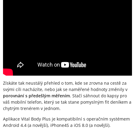
Získáte tak neustálý přehled o tom, kde se zrovna na cestě za
svými cíli nacházíte, nebo jak se naměřené hodnoty změnily v
porovnání s předešlým měřením
. Stačí sáhnout do kapsy pro
váš mobilní telefon, který se tak stane pomyslným fit deníkem a
chytrým trenérem v jednom.
Aplikace Vital Body Plus je kompatibilní s operačním systémem
Android 4.4 (a novější), iPhone4S a iOS 8.0 (a novější).