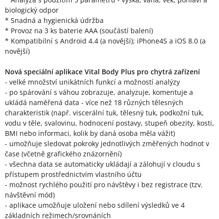
biologický odpor
* Snadná a hygienická údržba
* Provoz na 3 ks baterie AAA (součástí balení)
* Kompatibilní s Android 4.4 (a novější); iPhone4S a iOS 8.0 (a
novější)
Nová speciální aplikace Vital Body Plus pro chytrá zařízení
- velké množství unikátních funkcí a možností analýzy
- po spárování s váhou zobrazuje, analyzuje, komentuje a
ukládá naměřená data - více než 18 různých tělesných
charakteristik (např. viscerální tuk, tělesný tuk, podkožní tuk,
vodu v těle, svalovinu, hodnocení postavy, stupeň obezity, kosti,
BMI nebo informaci, kolik by daná osoba měla vážit)
- umožňuje sledovat pokroky jednotlivých změřených hodnot v
čase (včetně grafického znázornění)
- všechna data se automaticky ukládají a zálohují v cloudu s
přístupem prostřednictvím vlastního účtu
- možnost rychlého použití pro návštěvy i bez registrace (tzv.
návštěvní mód)
- aplikace umožňuje uložení nebo sdílení výsledků ve 4
základních režimech/srovnáních