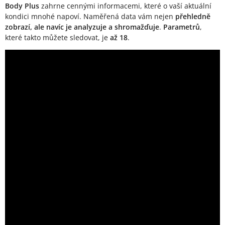
Body Plus
zahrne cennými informacemi, které o vaší aktuální
kondici mnohé napoví. Naměřená data vám nejen
přehledně
zobrazí, ale navíc je analyzuje a shromažďuje
.
Parametrů
,
které takto můžete sledovat, je
až 18
.