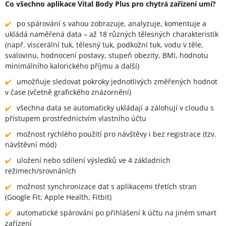
Co všechno aplikace Vital Body Plus pro chytrá zařízení umí?
po spárování s vahou zobrazuje, analyzuje, komentuje a
ukládá naměřená data – až 18 různých tělesných charakteristik
(např. viscerální tuk, tělesný tuk, podkožní tuk, vodu v těle,
svalovinu, hodnocení postavy, stupeň obezity, BMI, hodnotu
minimálního kalorického příjmu a další)
umožňuje sledovat pokroky jednotlivých změřených hodnot
v čase (včetně grafického znázornění)
všechna data se automaticky ukládají a zálohují v cloudu s
přístupem prostřednictvím vlastního účtu
možnost rychlého použití pro návštěvy i bez registrace (tzv.
návštěvní mód)
uložení nebo sdílení výsledků ve 4 základních
režimech/srovnáních
možnost synchronizace dat s aplikacemi třetích stran
(Google Fit; Apple Health, Fitbit)
automatické spárování po přihlášení k účtu na jiném smart
zařízení