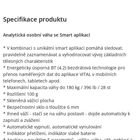
Specifikace produktu
Analytická osobní váha se Smart aplikací
* V kombinaci s unikátní smart aplikací pomáhá sledovat,
pravidelně zaznamenávat a vyhodnocovat vývoj základních
tělesných charakteristik
* Energeticky úsporná BT (4.2) bezdrátová technologie pro
přenos naměřených dat do aplikace VITAL v mobilních
telefonech, tabletech apod.
* Maximální kapacita váhy do 180 kg / 396 lb / 28 st
* Rozlišení 100 g
* Skleněná vážicí plocha
* Bezpečnostní sklo o tloušťce 6 mm
* Ihned váží - stačí se na váhu postavit - dojde automaticky k
zapnutí a zvážení
* Automatické vypnutí, automatické vynulování
* Indikátor přetížení, indikátor slabé baterie
* Analýza s použitím 5 parametrů - výška, váha, věk, pohlaví a