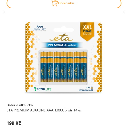
Do košíku
Baterie alkalická
ETA PREMIUM ALKALINE AAA, LR03, blistr 14ks
Cena s DPH:
199 Kč