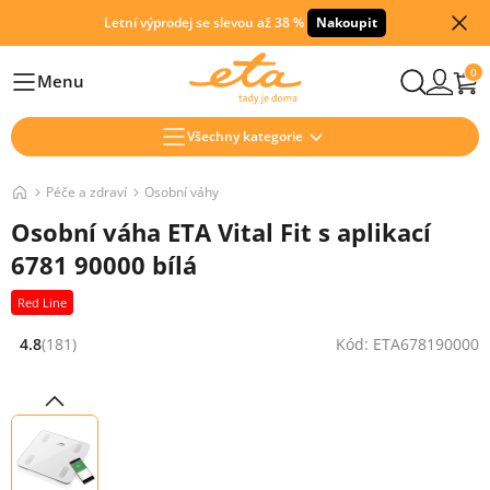
Letní výprodej se slevou až 38 %
Nakoupit
0
Menu
Hlavní
Všechny kategorie
Péče a zdraví
Osobní váhy
Osobní váha ETA Vital Fit s aplikací
6781 90000 bílá
Red Line
4.8
(181)
Kód: ETA678190000
Hodnocení: 4.8 z 5 (181 recenzí)