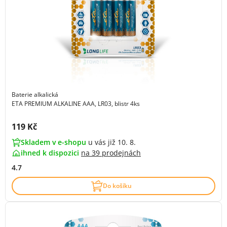
Baterie alkalická
ETA PREMIUM ALKALINE AAA, LR03, blistr 4ks
Cena s DPH:
119 Kč
Skladem v e-shopu
u vás již 10. 8.
ihned k dispozici
na
39 prodejnách
4.7
Do košíku