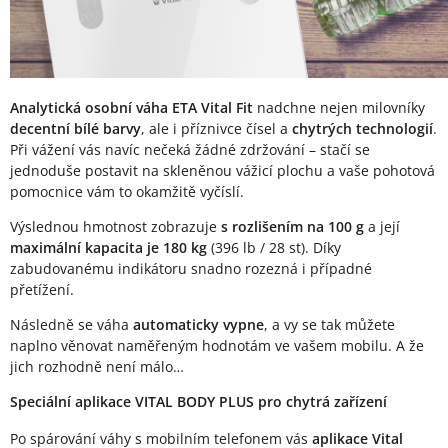
Analytická osobní váha ETA Vital Fit
nadchne nejen milovníky
decentní bílé barvy
, ale i příznivce čísel a
chytrých technologií
.
Při vážení vás navíc nečeká žádné zdržování – stačí se
jednoduše postavit na skleněnou vážicí plochu a vaše pohotová
pomocnice vám to okamžitě vyčíslí.
Výslednou hmotnost zobrazuje
s rozlišením na 100 g
a její
maximální kapacita je 180 kg
(396 lb / 28 st). Díky
zabudovanému indikátoru snadno rozezná i případné
přetížení.
Následně se váha
automaticky vypne
, a vy se tak můžete
naplno věnovat naměřeným hodnotám ve vašem mobilu. A že
jich rozhodně není málo…
Speciální aplikace VITAL BODY PLUS pro chytrá zařízení
Po spárování váhy s mobilním telefonem vás
aplikace Vital