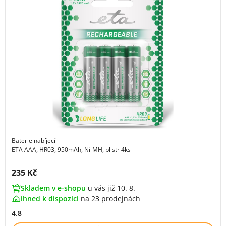
Baterie nabíjecí
ETA AAA, HR03, 950mAh, Ni-MH, blistr 4ks
Cena s DPH:
235 Kč
Skladem v e-shopu
u vás již 10. 8.
ihned k dispozici
na
23 prodejnách
4.8