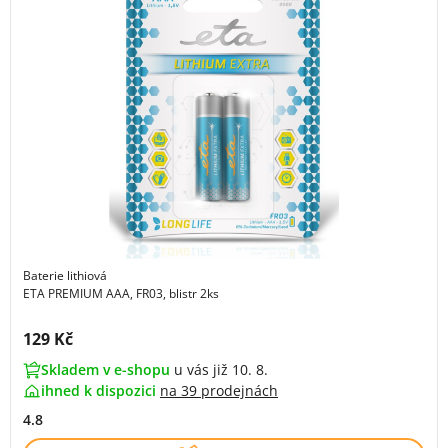
Baterie lithiová
ETA PREMIUM AAA, FR03, blistr 2ks
Cena s DPH:
129 Kč
Skladem v e-shopu
u vás již 10. 8.
ihned k dispozici
na
39 prodejnách
4.8