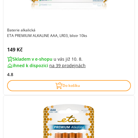
Baterie alkalická
ETA PREMIUM ALKALINE AAA, LR03, blistr 10ks
Cena s DPH:
149 Kč
Skladem v e-shopu
u vás již 10. 8.
ihned k dispozici
na
39 prodejnách
4.8
Do košíku