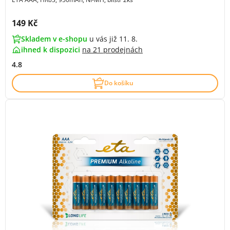
Cena s DPH:
149 Kč
Skladem v e-shopu
u vás již 11. 8.
ihned k dispozici
na
21 prodejnách
4.8
Do košíku