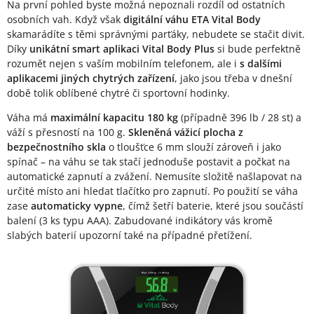
Na první pohled byste možná nepoznali rozdíl od ostatních
osobních vah. Když však
digitální váhu ETA Vital Body
skamarádíte s těmi správnými parťáky, nebudete se stačit divit.
Díky
unikátní smart aplikaci Vital Body Plus
si bude perfektně
rozumět nejen s vaším mobilním telefonem, ale i
s dalšími
aplikacemi jiných chytrých zařízení
, jako jsou třeba v dnešní
době tolik oblíbené chytré či sportovní hodinky.
Váha má
maximální kapacitu 180 kg
(případně 396 lb / 28 st) a
váží s přesností na 100 g.
Skleněná vážicí plocha z
bezpečnostního skla
o tloušťce 6 mm slouží zároveň i jako
spínač – na váhu se tak stačí jednoduše postavit a počkat na
automatické zapnutí a zvážení. Nemusíte složitě našlapovat na
určité místo ani hledat tlačítko pro zapnutí. Po použití se váha
zase
automaticky vypne
, čímž šetří baterie, které jsou součástí
balení (3 ks typu AAA). Zabudované indikátory vás kromě
slabých baterií upozorní také na případné přetížení.