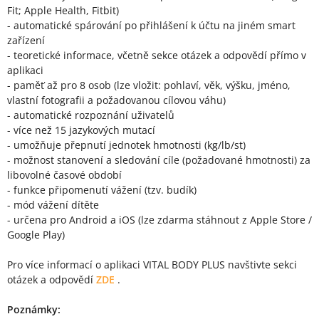
Fit; Apple Health, Fitbit)
- automatické spárování po přihlášení k účtu na jiném smart
zařízení
- teoretické informace, včetně sekce otázek a odpovědí přímo v
aplikaci
- paměť až pro 8 osob (lze vložit: pohlaví, věk, výšku, jméno,
vlastní fotografii a požadovanou cílovou váhu)
- automatické rozpoznání uživatelů
- více než 15 jazykových mutací
- umožňuje přepnutí jednotek hmotnosti (kg/lb/st)
- možnost stanovení a sledování cíle (požadované hmotnosti) za
libovolné časové období
- funkce připomenutí vážení (tzv. budík)
- mód vážení dítěte
- určena pro Android a iOS (lze zdarma stáhnout z Apple Store /
Google Play)
Pro více informací o aplikaci VITAL BODY PLUS navštivte sekci
otázek a odpovědí
ZDE
.
Poznámky: