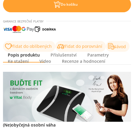
Do košíku
GARANCE BEZPEČNÉ PLATBY
Přidat do oblíbených
Přidat do porovnání
Návod
Popis produktu
Příslušenství
Parametry
Ke stažení
Video
Recenze a hodnocení
Popis produktu
(Ne)obyčejná osobní váha