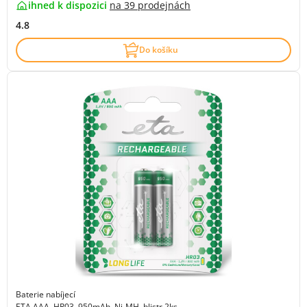
ihned k dispozici
na
39 prodejnách
4.8
Do košíku
Baterie nabíjecí
ETA AAA, HR03, 950mAh, Ni-MH, blistr 2ks