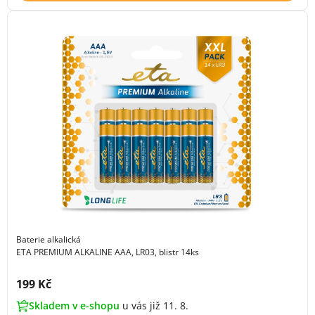
Baterie alkalická
ETA PREMIUM ALKALINE AAA, LR03, blistr 14ks
Cena s DPH:
199 Kč
Skladem v e-shopu
u vás již 11. 8.