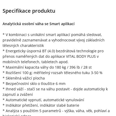
Specifikace produktu
Analytická osobní váha se Smart aplikací
* V kombinaci s unikátní smart aplikací pomáhá sledovat,
pravidelně zaznamenávat a vyhodnocovat vývoj základních
tělesných charakteristik
* Energeticky úsporná BT (4.0) bezdrátová technologie pro
přenos naměřených dat do aplikace VITAL BODY PLUS v
mobilních telefonech, tabletech apod.
* Maximální kapacita váhy do 180 kg / 396 lb / 28 st
* Rozlišení 100 g; měřitelný rozsah tělesného tuku 3-50 %
* Skleněná vážicí plocha
* Bezpečnostní sklo o tloušťce 6 mm
* Ihned váží - stačí se na váhu postavit - dojde automaticky k
zapnutí a zvážení
* Automatické vypnutí, automatické vynulování
* Indikátor přetížení, indikátor slabé baterie
* Analýza s použitím 5 parametrů - výška, váha, věk, pohlaví a