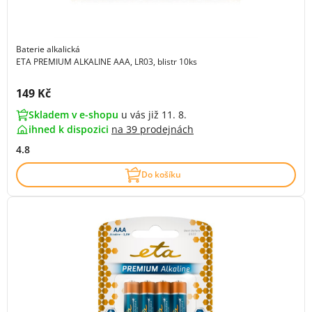
Baterie alkalická
ETA PREMIUM ALKALINE AAA, LR03, blistr 10ks
Cena s DPH:
149 Kč
Skladem v e-shopu
u vás již 11. 8.
ihned k dispozici
na
39 prodejnách
4.8
Do košíku