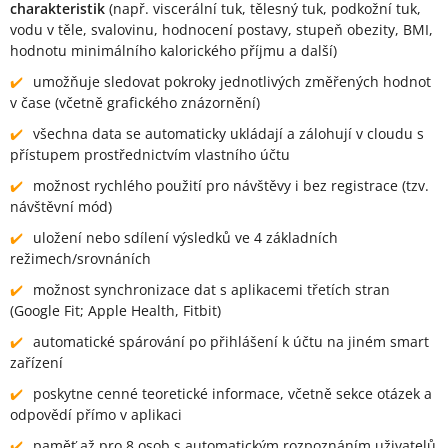
charakteristik
(např. viscerální tuk, tělesný tuk, podkožní tuk,
vodu v těle, svalovinu, hodnocení postavy, stupeň obezity, BMI,
hodnotu minimálního kalorického příjmu a další)
umožňuje sledovat pokroky jednotlivých změřených hodnot
v čase (včetně grafického znázornění)
všechna data se automaticky ukládají a zálohují v cloudu s
přístupem prostřednictvím vlastního účtu
možnost rychlého použití pro návštěvy i bez registrace (tzv.
návštěvní mód)
uložení nebo sdílení výsledků ve 4 základních
režimech/srovnáních
možnost synchronizace dat s aplikacemi třetích stran
(Google Fit; Apple Health, Fitbit)
automatické spárování po přihlášení k účtu na jiném smart
zařízení
poskytne cenné teoretické informace, včetně sekce otázek a
odpovědí přímo v aplikaci
paměť až pro 8 osob s automatickým rozpoznáním uživatelů