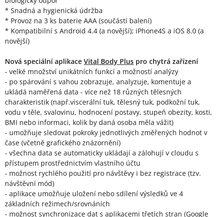
biologický odpor
* Snadná a hygienická údržba
* Provoz na 3 ks baterie AAA (součástí balení)
* Kompatibilní s Android 4.4 (a novější); iPhone4S a iOS 8.0 (a
novější)
Nová speciální aplikace
Vital Body Plus
pro chytrá zařízení
- velké množství unikátních funkcí a možností analýzy
- po spárování s vahou zobrazuje, analyzuje, komentuje a
ukládá naměřená data - více než 18 různých tělesných
charakteristik (např.viscerální tuk, tělesný tuk, podkožní tuk,
vodu v těle, svalovinu, hodnocení postavy, stupeň obezity, kosti,
BMI nebo informaci, kolik by daná osoba měla vážit)
- umožňuje sledovat pokroky jednotlivých změřených hodnot v
čase (včetně grafického znázornění)
- všechna data se automaticky ukládají a zálohují v cloudu s
přístupem prostřednictvím vlastního účtu
- možnost rychlého použití pro návštěvy i bez registrace (tzv.
návštěvní mód)
- aplikace umožňuje uložení nebo sdílení výsledků ve 4
základních režimech/srovnáních
- možnost synchronizace dat s aplikacemi třetích stran (Google