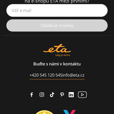
na e-shopu ETA mezi prvními?
Váš e-mail
Odebírat novinky
Buďte s námi v kontaktu
+420 545 120 545
info@eta.cz