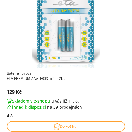
Baterie lithiová
ETA PREMIUM AAA, FR03, blistr 2ks
Cena s DPH:
129 Kč
Skladem v e-shopu
u vás již 11. 8.
ihned k dispozici
na
39 prodejnách
4.8
Do košíku