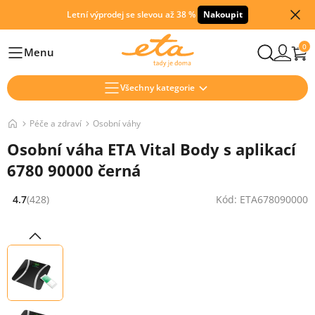
Letní výprodej se slevou až 38 %
Nakoupit
0
Menu
Hlavní
Všechny kategorie
Péče a zdraví
Osobní váhy
Osobní váha ETA Vital Body s aplikací
6780 90000 černá
4.7
(428)
Kód: ETA678090000
Hodnocení: 4.7 z 5 (428 recenzí)