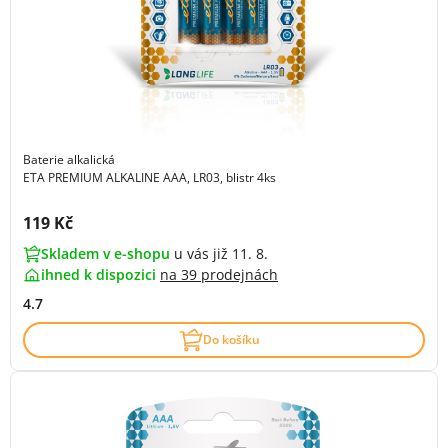
Baterie alkalická
ETA PREMIUM ALKALINE AAA, LR03, blistr 4ks
Cena s DPH:
119 Kč
Skladem v e-shopu
u vás již 11. 8.
ihned k dispozici
na
39 prodejnách
4.7
Do košíku