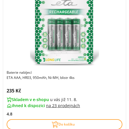
Baterie nabíjecí
ETA AAA, HR03, 950mAh, Ni-MH, blistr 4ks
Cena s DPH:
235 Kč
Skladem v e-shopu
u vás již 11. 8.
ihned k dispozici
na
23 prodejnách
4.8
Do košíku