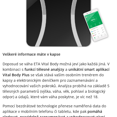
Veškeré informace máte v kapse
Doposud se váha ETA Vital Body možná jeví jako každá jiná. V
kombinaci s
funkcí tělesné analýzy
a
unikátní smart aplikací
Vital Body Plus
se však stává vaším osobním trenérem do
kapsy a elektronickým deníčkem pro zaznamenávání a
vyhodnocování vašich pokroků. Analýza probíhá na základě 5
tělesných parametrů (výška, váha, věk, pohlaví a biologický
odpor) a údajů, které vám váha poskytne, je víc než 18.
Pomocí bezdrátové technologie přenese naměřená data do
aplikace v mobilním telefonu či tabletu, kde pak
pomáhá
sledovat, pravidelně zaznamenávat a vyhodnocovat vývoj