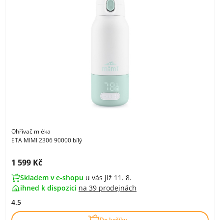
Ohřívač mléka
ETA MIMI 2306 90000 bílý
Cena s DPH:
1 599 Kč
Skladem v e-shopu
u vás již 11. 8.
ihned k dispozici
na
39 prodejnách
4.5
Do košíku