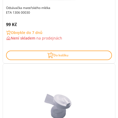
Odsávačka mateřského mléka
ETA 1306 00030
Cena s DPH:
99 Kč
Obvykle do 7 dnů
Není skladem
na
prodejnách
Do košíku