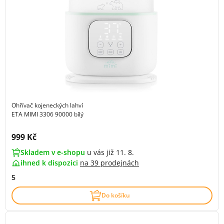
Ohřívač kojeneckých lahví
ETA MIMI 3306 90000 bílý
Cena s DPH:
999 Kč
Skladem v e-shopu
u vás již 11. 8.
ihned k dispozici
na
39 prodejnách
5
Do košíku