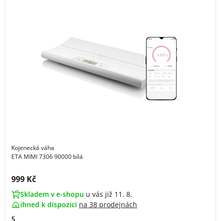
Kojenecká váha
ETA MIMI 7306 90000 bílá
Cena s DPH:
999 Kč
Skladem v e-shopu
u vás již 11. 8.
ihned k dispozici
na
38 prodejnách
5