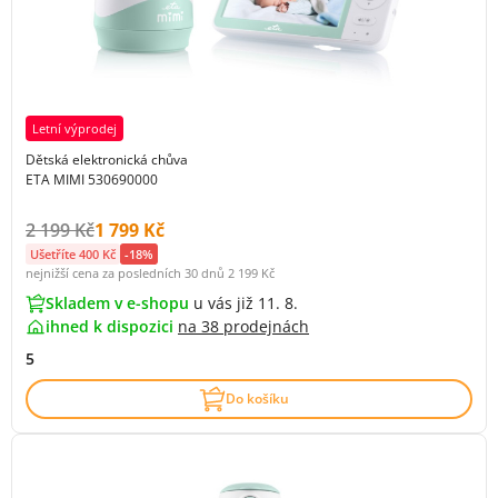
Letní výprodej
Dětská elektronická chůva
ETA MIMI 530690000
Původní cena s DPH:
Cena s DPH:
2 199 Kč
1 799 Kč
Ušetříte 400 Kč
-18%
nejnižší cena za posledních 30 dnů
2 199 Kč
Skladem v e-shopu
u vás již 11. 8.
ihned k dispozici
na
38 prodejnách
5
Do košíku