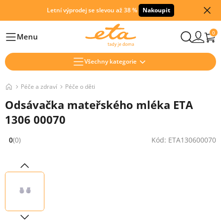
Letní výprodej se slevou až 38 %
Nakoupit
0
Menu
Hlavní
Všechny kategorie
Péče a zdraví
Péče o děti
Odsávačka mateřského mléka ETA
1306 00070
0
(0)
Kód: ETA130600070
Hodnocení: 0 z 5 (0 recenzí)