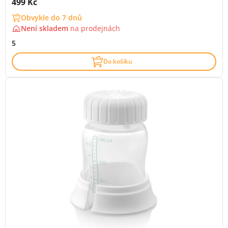
Cena s DPH:
499 Kč
Obvykle do 7 dnů
Není skladem
na
prodejnách
5
Do košíku