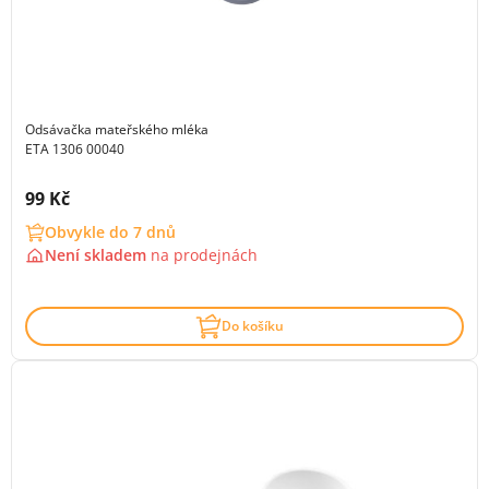
Odsávačka mateřského mléka
ETA 1306 00040
Cena s DPH:
99 Kč
Obvykle do 7 dnů
Není skladem
na
prodejnách
Do košíku