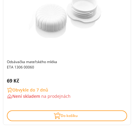
Odsávačka mateřského mléka
ETA 1306 00060
Cena s DPH:
69 Kč
Obvykle do 7 dnů
Není skladem
na
prodejnách
Do košíku