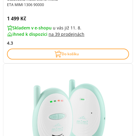
ETA MIMI 1306 90000
Cena s DPH:
1 499 Kč
Skladem v e-shopu
u vás již 11. 8.
ihned k dispozici
na
39 prodejnách
4.3
Do košíku