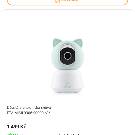
Dětská elektronická chůva
ETA MIMI 9306 90000 bílá
Cena s DPH:
1 499 Kč