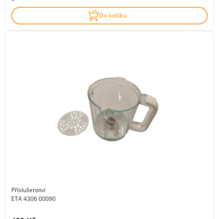
Do košíku
Příslušenství
ETA 4306 00090