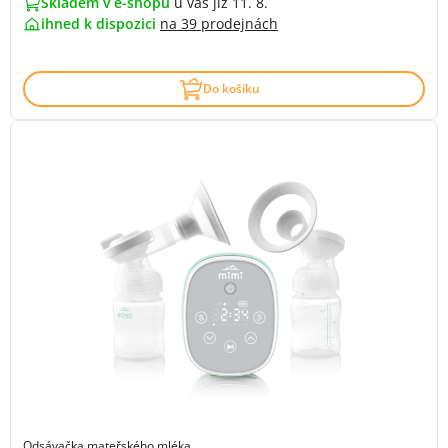
Skladem v e-shopu
u vás již 11. 8.
ihned k dispozici
na
39 prodejnách
Do košíku
Odsávačka mateřského mléka