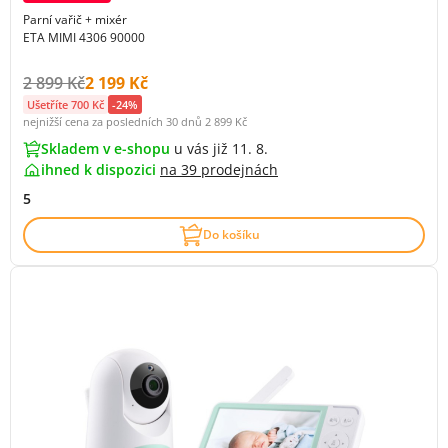
Parní vařič + mixér
ETA MIMI 4306 90000
Původní cena s DPH:
Cena s DPH:
2 899 Kč
2 199 Kč
Ušetříte 700 Kč
-24%
nejnižší cena za posledních 30 dnů
2 899 Kč
Skladem v e-shopu
u vás již 11. 8.
ihned k dispozici
na
39 prodejnách
5
Do košíku