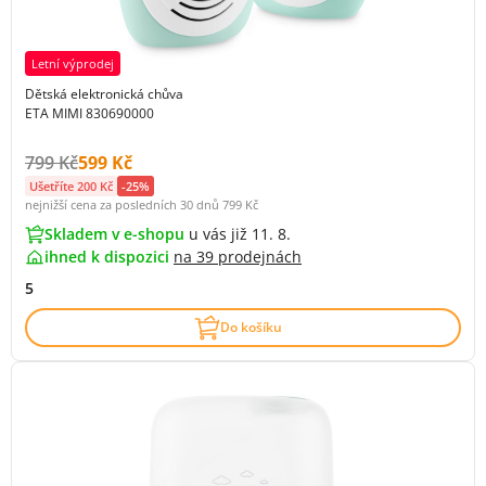
Letní výprodej
Dětská elektronická chůva
ETA MIMI 830690000
Původní cena s DPH:
Cena s DPH:
799 Kč
599 Kč
Ušetříte 200 Kč
-25%
nejnižší cena za posledních 30 dnů
799 Kč
Skladem v e-shopu
u vás již 11. 8.
ihned k dispozici
na
39 prodejnách
5
Do košíku