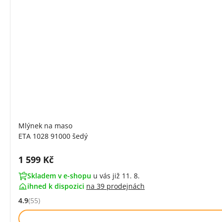
Mlýnek na maso
ETA 1028 91000 šedý
Cena s DPH:
1 599 Kč
Skladem v e-shopu
u vás již 11. 8.
ihned k dispozici
na
39 prodejnách
4.9
(55)
Hodnocení: 4.9 z 5 (55 recenzí)