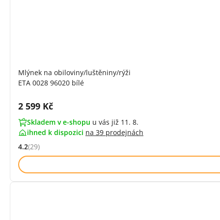
Mlýnek na obiloviny/luštěniny/rýži
ETA 0028 96020 bílé
Cena s DPH:
2 599 Kč
Skladem v e-shopu
u vás již 11. 8.
ihned k dispozici
na
39 prodejnách
4.2
(29)
Hodnocení: 4.2 z 5 (29 recenzí)