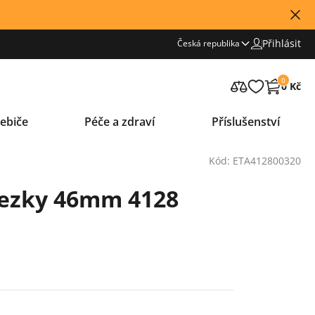
Přihlásit
Česká republika
0
0 Kč
ebiče
Péče a zdraví
Příslušenství
Kód: ETA412800320
ezky 46mm 4128