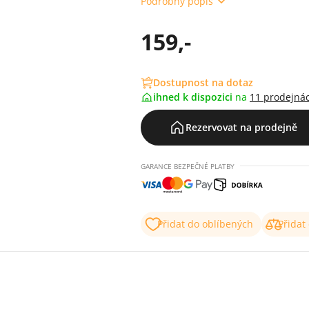
Podrobný popis
159,-
Dostupnost na dotaz
ihned k dispozici
na
11 prodejná
Rezervovat na prodejně
GARANCE BEZPEČNÉ PLATBY
Přidat do oblíbených
Přidat