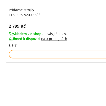
Přídavné strojky
ETA 0029 92000 bílé
Cena s DPH:
2 799 Kč
Skladem v e-shopu
u vás již 11. 8.
ihned k dispozici
na
3 prodejnách
3.5
(1)
Hodnocení: 3.5 z 5 (1 recenzí)