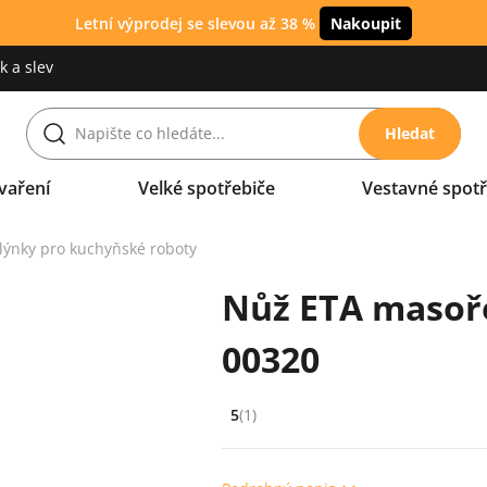
Letní výprodej se slevou až 38 %
Nakoupit
 a slev
Hledat
vaření
Velké spotřebiče
Vestavné spotř
lýnky pro kuchyňské roboty
Nůž ETA masoř
00320
5
(1)
Hodnocení: 5 z 5 (1 recenzí)