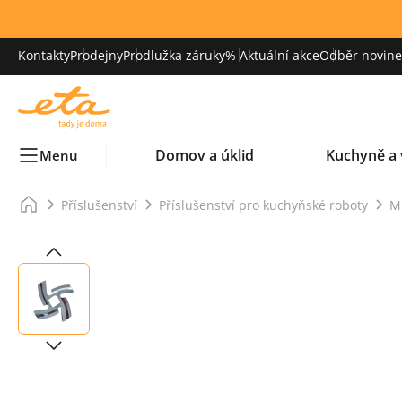
Kontakty
Prodejny
Prodlužka záruky
% Aktuální akce
Odběr novinek
Domov a úklid
Kuchyně a 
Menu
Příslušenství
Příslušenství pro kuchyňské roboty
M