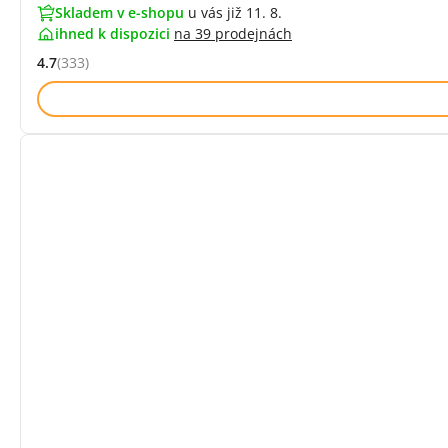
Skladem v e-shopu
u vás již 11. 8.
ihned k dispozici
na
39 prodejnách
4.7
(333)
Hodnocení: 4.7 z 5 (333 recenzí)