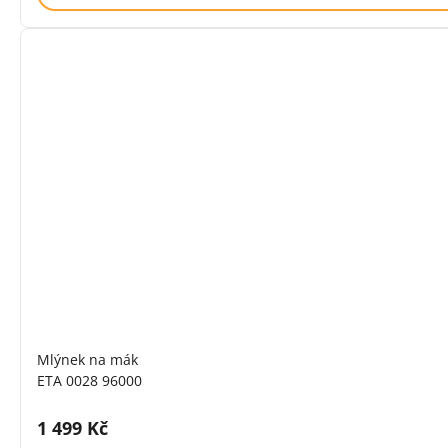
Mlýnek na mák
ETA 0028 96000
Cena s DPH:
1 499 Kč