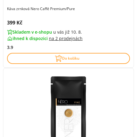
Káva zrnková Nero Caffé Premium/Pure
Cena s DPH:
399 Kč
Skladem v e-shopu
u vás již 10. 8.
ihned k dispozici
na
2 prodejnách
3.9
Do košíku