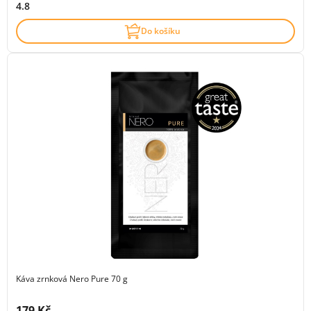
4.8
Do košíku
Káva zrnková Nero Pure 70 g
Cena s DPH:
179 Kč