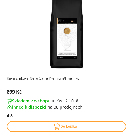
Káva zrnková Nero Caffé Premium/Fine 1 kg
Cena s DPH:
899 Kč
Skladem v e-shopu
u vás již 10. 8.
ihned k dispozici
na
38 prodejnách
4.8
Do košíku