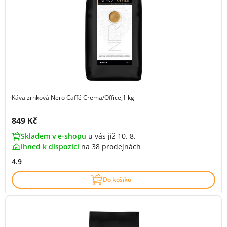
Káva zrnková Nero Caffé Crema/Office,1 kg
Cena s DPH:
849 Kč
Skladem v e-shopu
u vás již 10. 8.
ihned k dispozici
na
38 prodejnách
4.9
Do košíku