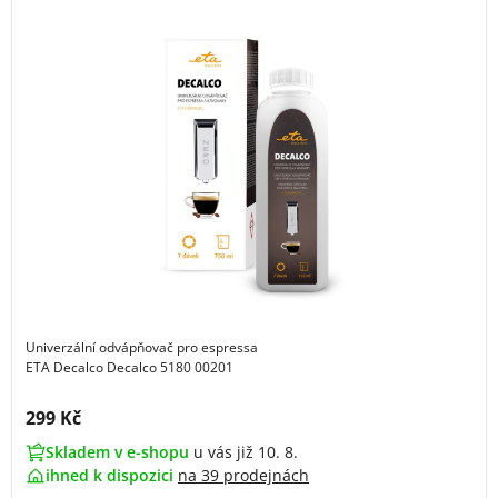
Univerzální odvápňovač pro espressa
ETA Decalco Decalco 5180 00201
Cena s DPH:
299 Kč
Skladem v e-shopu
u vás již 10. 8.
ihned k dispozici
na
39 prodejnách