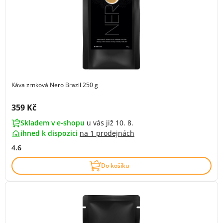
Káva zrnková Nero Brazil 250 g
Cena s DPH:
359 Kč
Skladem v e-shopu
u vás již 10. 8.
ihned k dispozici
na
1 prodejnách
4.6
Do košíku