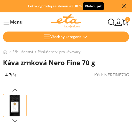
Letní výprodej se slevou až 38 %
Nakoupit
0
Menu
Hlavní
Všechny kategorie
Příslušenství
Příslušenství pro kávovary
Káva zrnková Nero Fine 70 g
4.7
(3)
Kód: NERFINE70G
Hodnocení: 4.7 z 5 (3 recenzí)