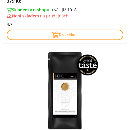
Cena s DPH:
379 Kč
Skladem v e-shopu
u vás již 10. 8.
Není skladem
na
prodejnách
4.7
Do košíku