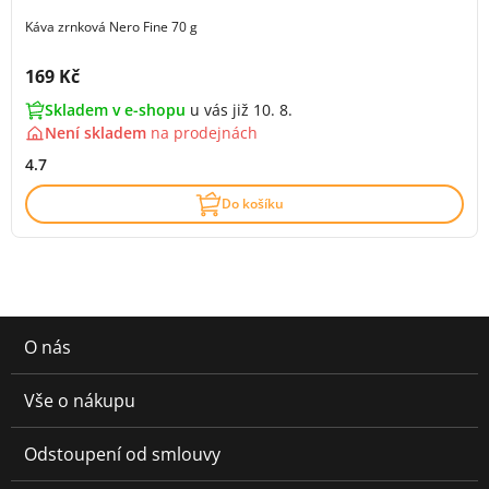
Káva zrnková Nero Fine 70 g
Cena s DPH:
169 Kč
Skladem v e-shopu
u vás již 10. 8.
Není skladem
na
prodejnách
4.7
Do košíku
O nás
Vše o nákupu
Odstoupení od smlouvy