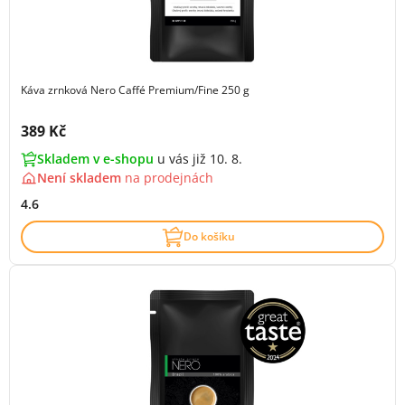
Káva zrnková Nero Caffé Premium/Fine 250 g
Cena s DPH:
389 Kč
Skladem v e-shopu
u vás již 10. 8.
Není skladem
na
prodejnách
4.6
Do košíku