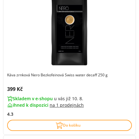
Káva zrnková Nero Bezkofeinová Swiss water decaff 250 g
Cena s DPH:
399 Kč
Skladem v e-shopu
u vás již 10. 8.
ihned k dispozici
na
1 prodejnách
4.3
Do košíku