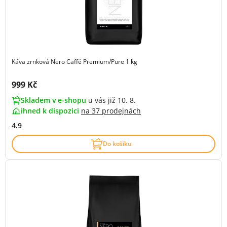
Káva zrnková Nero Caffé Premium/Pure 1 kg
Cena s DPH:
999 Kč
Skladem v e-shopu
u vás již 10. 8.
ihned k dispozici
na
37 prodejnách
4.9
Do košíku