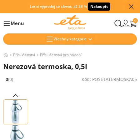
Letní výprodej se slevou až 38 %
Nakoupit
0
Menu
Hlavní
Všechny kategorie
Příslušenství
Příslušenství pro nádobí
Nerezová termoska, 0,5l
0
(0)
Kód: POSETATERMOSKA05
Hodnocení: 0 z 5 (0 recenzí)