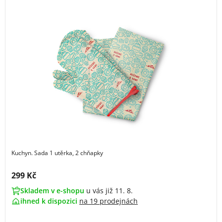
Kuchyn. Sada 1 utěrka, 2 chňapky
Cena s DPH:
299 Kč
Skladem v e-shopu
u vás již 11. 8.
ihned k dispozici
na
19 prodejnách