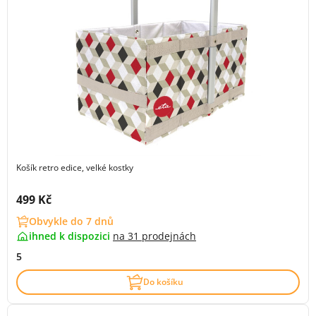
Košík retro edice, velké kostky
Cena s DPH:
499 Kč
Obvykle do 7 dnů
ihned k dispozici
na
31 prodejnách
5
Do košíku