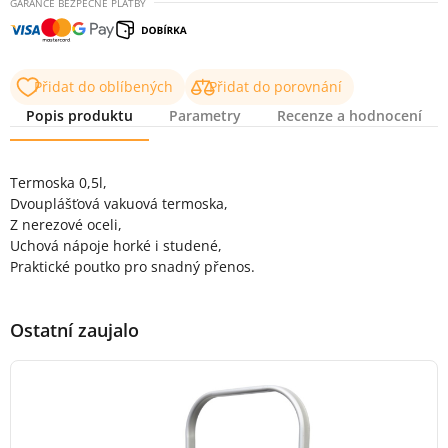
GARANCE BEZPEČNÉ PLATBY
Přidat do oblíbených
Přidat do porovnání
Popis produktu
Parametry
Recenze a hodnocení
Popis produktu
Termoska 0,5l,
Dvouplášťová vakuová termoska,
Z nerezové oceli,
Uchová nápoje horké i studené,
Praktické poutko pro snadný přenos.
Ostatní zaujalo