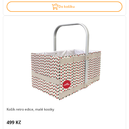
Do košíku
Košík retro edice, malé kostky
Cena s DPH:
499 Kč