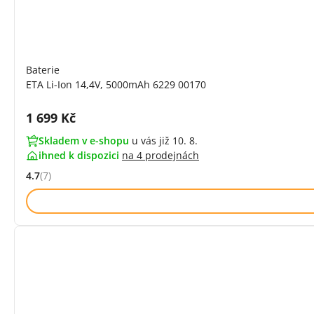
Baterie
ETA Li-Ion 14,4V, 5000mAh 6229 00170
Cena s DPH:
1 699 Kč
Skladem v e-shopu
u vás již 10. 8.
ihned k dispozici
na
4 prodejnách
4.7
(7)
Hodnocení: 4.7 z 5 (7 recenzí)