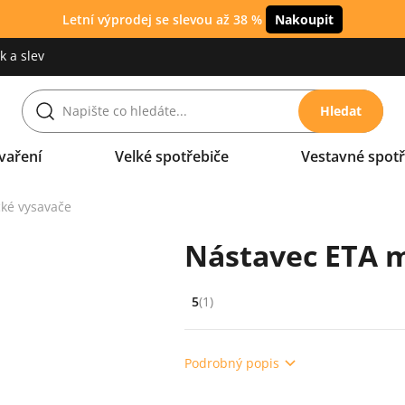
Letní výprodej se slevou až 38 %
Nakoupit
 a slev
Hledat
vaření
Velké spotřebiče
Vestavné spotř
cké vysavače
Nástavec ETA m
5
(1)
Hodnocení: 5 z 5 (1 recenzí)
Podrobný popis