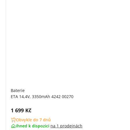
Baterie
ETA 14,4V, 3350mAh 4242 00270
Cena s DPH:
1 699 Kč
Obvykle do 7 dnů
ihned k dispozici
na
1 prodejnách