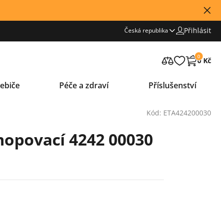
Přihlásit
Česká republika
0
0 Kč
ebiče
Péče a zdraví
Příslušenství
Kód: ETA424200030
opovací 4242 00030