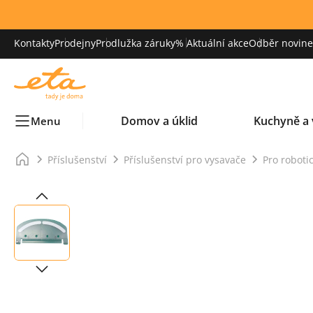
Kontakty
Prodejny
Prodlužka záruky
% Aktuální akce
Odběr novinek
Domov a úklid
Kuchyně a 
Menu
Příslušenství
Příslušenství pro vysavače
Pro roboti