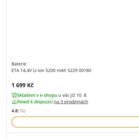
Baterie
ETA 14,4V Li-ion 5200 mAh 5229 00180
Cena s DPH:
1 699 Kč
Skladem v e-shopu
u vás již 10. 8.
ihned k dispozici
na
3 prodejnách
4.8
(16)
Hodnocení: 4.8 z 5 (16 recenzí)