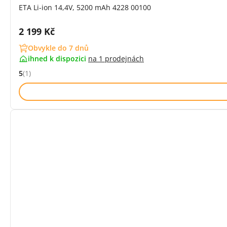
ETA Li-ion 14,4V, 5200 mAh 4228 00100
Cena s DPH:
2 199 Kč
Obvykle do 7 dnů
ihned k dispozici
na
1 prodejnách
5
(1)
Hodnocení: 5 z 5 (1 recenzí)