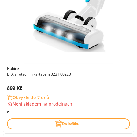
Hubice
ETA s rotačním kartáčem 0231 00220
Cena s DPH:
899 Kč
Obvykle do 7 dnů
Není skladem
na
prodejnách
5
Do košíku