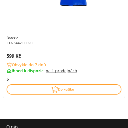
Baterie
ETA 5442 00090
Cena s DPH:
599 Kč
Obvykle do 7 dnů
ihned k dispozici
na
1 prodejnách
5
Do košíku
O nás