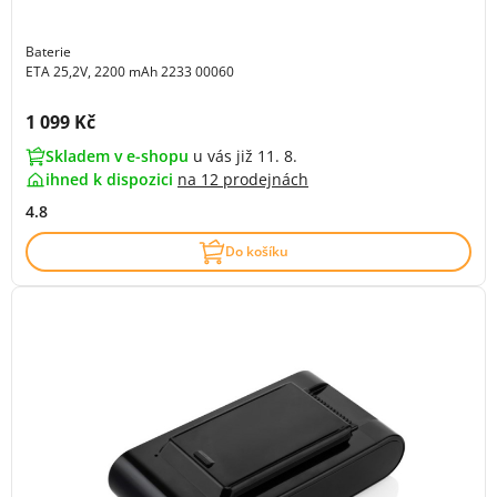
Baterie
ETA 25,2V, 2200 mAh 2233 00060
Cena s DPH:
1 099 Kč
Skladem v e-shopu
u vás již 11. 8.
ihned k dispozici
na
12 prodejnách
4.8
Do košíku