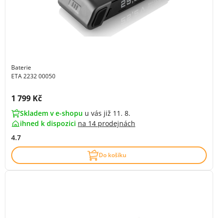
Baterie
ETA 2232 00050
Cena s DPH:
1 799 Kč
Skladem v e-shopu
u vás již 11. 8.
ihned k dispozici
na
14 prodejnách
4.7
Do košíku