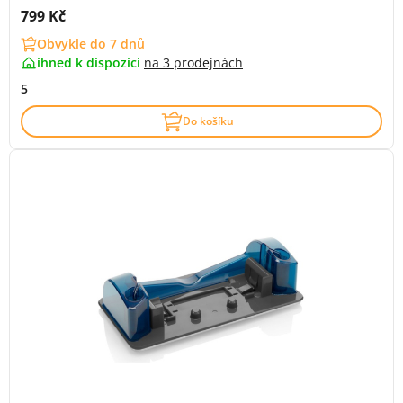
Cena s DPH:
799 Kč
Obvykle do 7 dnů
ihned k dispozici
na
3 prodejnách
5
Do košíku