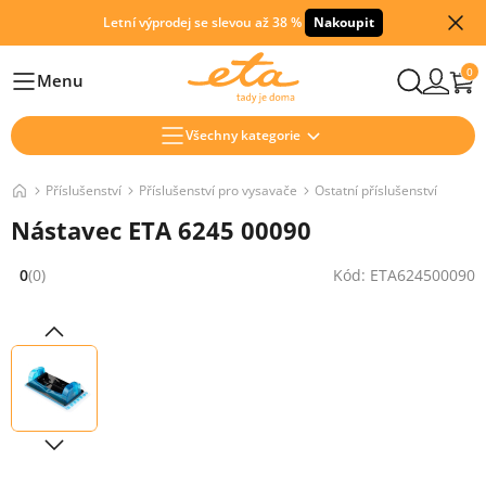
Letní výprodej se slevou až 38 %
Nakoupit
0
Menu
Hlavní
Všechny kategorie
Příslušenství
Příslušenství pro vysavače
Ostatní příslušenství
Nástavec ETA 6245 00090
0
(0)
Kód: ETA624500090
Hodnocení: 0 z 5 (0 recenzí)