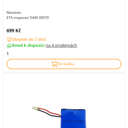
Nástavec
ETA mopovací 5449 00070
Cena s DPH:
699 Kč
Obvykle do 7 dnů
ihned k dispozici
na
4 prodejnách
1
Do košíku