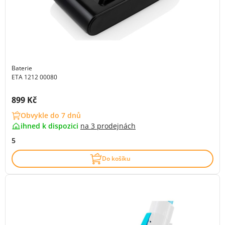
Baterie
ETA 1212 00080
Cena s DPH:
899 Kč
Obvykle do 7 dnů
ihned k dispozici
na
3 prodejnách
5
Do košíku