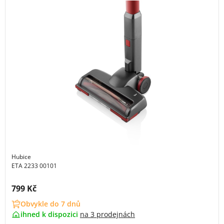
Hubice
ETA 2233 00101
Cena s DPH:
799 Kč
Obvykle do 7 dnů
ihned k dispozici
na
3 prodejnách