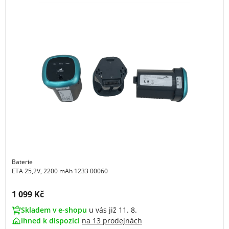
Baterie
ETA 25,2V, 2200 mAh 1233 00060
Cena s DPH:
1 099 Kč
Skladem v e-shopu
u vás již 11. 8.
ihned k dispozici
na
13 prodejnách