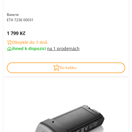
Baterie
ETA 7236 00031
Cena s DPH:
1 799 Kč
Obvykle do 7 dnů
ihned k dispozici
na
1 prodejnách
Do košíku