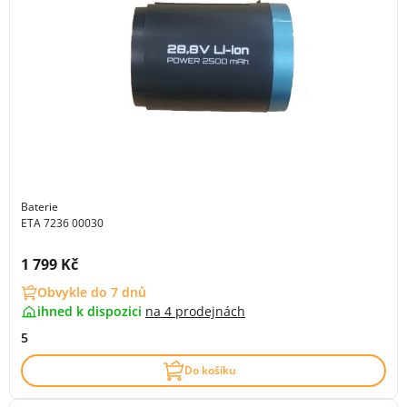
Baterie
ETA 7236 00030
Cena s DPH:
1 799 Kč
Obvykle do 7 dnů
ihned k dispozici
na
4 prodejnách
5
Do košíku