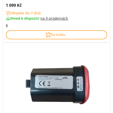
Cena s DPH:
1 099 Kč
Obvykle do 7 dnů
ihned k dispozici
na
9 prodejnách
5
Do košíku