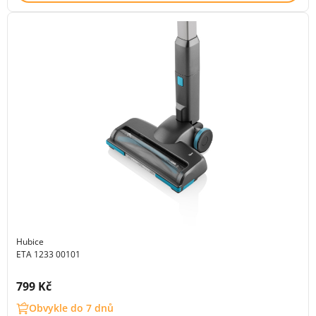
Hubice
ETA 1233 00101
Cena s DPH:
799 Kč
Obvykle do 7 dnů