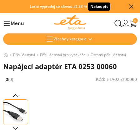
Letní výprodej se slevou až 38 %
Nakoupit
0
Menu
Hlavní
Všechny kategorie
Příslušenství
Příslušenství pro vysavače
Ostatní příslušenství
Napájecí adaptér ETA 0253 00060
0
(0)
Kód: ETA025300060
Hodnocení: 0 z 5 (0 recenzí)