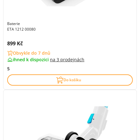
Baterie
ETA 1212 00080
Cena s DPH:
899 Kč
Obvykle do 7 dnů
ihned k dispozici
na
3 prodejnách
5
Do košíku