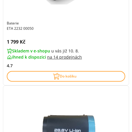
Baterie
ETA 2232 00050
Cena s DPH:
1 799 Kč
Skladem v e-shopu
u vás již 10. 8.
ihned k dispozici
na
14 prodejnách
4.7
Do košíku