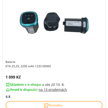
Baterie
ETA 25,2V, 2200 mAh 1233 00060
Cena s DPH:
1 099 Kč
Skladem v e-shopu
u vás již 10. 8.
ihned k dispozici
na
13 prodejnách
4.8
Do košíku