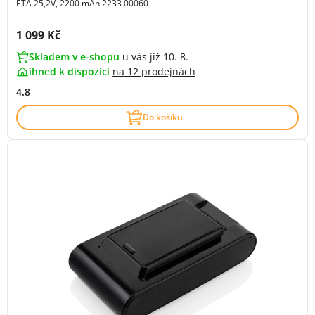
ETA 25,2V, 2200 mAh 2233 00060
Cena s DPH:
1 099 Kč
Skladem v e-shopu
u vás již 10. 8.
ihned k dispozici
na
12 prodejnách
4.8
Do košíku