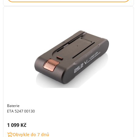
Baterie
ETA 5247 00130
Cena s DPH:
1 099 Kč
Obvykle do 7 dnů