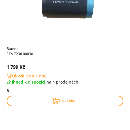
Baterie
ETA 7236 00030
Cena s DPH:
1 799 Kč
Obvykle do 7 dnů
ihned k dispozici
na
4 prodejnách
5
Do košíku