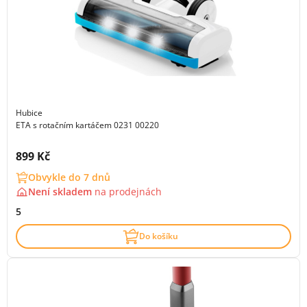
Hubice
ETA s rotačním kartáčem 0231 00220
Cena s DPH:
899 Kč
Obvykle do 7 dnů
Není skladem
na
prodejnách
5
Do košíku