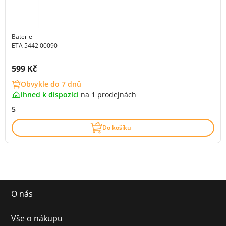
Baterie
ETA 5442 00090
Cena s DPH:
599 Kč
Obvykle do 7 dnů
ihned k dispozici
na
1 prodejnách
5
Do košíku
O nás
Vše o nákupu