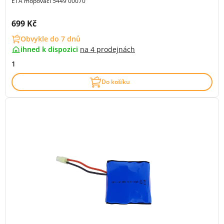
ETA mopovací 5449 00070
Cena s DPH:
699 Kč
Obvykle do 7 dnů
ihned k dispozici
na
4 prodejnách
1
Do košíku