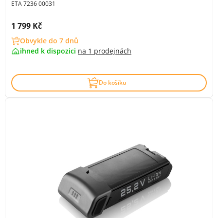
ETA 7236 00031
Cena s DPH:
1 799 Kč
Obvykle do 7 dnů
ihned k dispozici
na
1 prodejnách
Do košíku