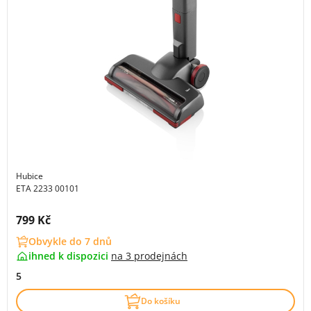
Hubice
ETA 2233 00101
Cena s DPH:
799 Kč
Obvykle do 7 dnů
ihned k dispozici
na
3 prodejnách
5
Do košíku