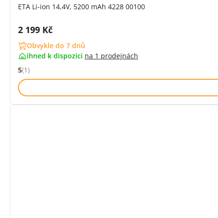
ETA Li-ion 14,4V, 5200 mAh 4228 00100
Cena s DPH:
2 199 Kč
Obvykle do 7 dnů
ihned k dispozici
na
1 prodejnách
5
(1)
Hodnocení: 5 z 5 (1 recenzí)