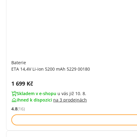
Baterie
ETA 14,4V Li-ion 5200 mAh 5229 00180
Cena s DPH:
1 699 Kč
Skladem v e-shopu
u vás již 10. 8.
ihned k dispozici
na
3 prodejnách
4.8
(16)
Hodnocení: 4.8 z 5 (16 recenzí)