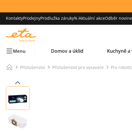
Kontakty
Prodejny
Prodlužka záruky
% Aktuální akce
Odběr novinek
Domov a úklid
Kuchyně a 
Menu
Příslušenství
Příslušenství pro vysavače
Pro roboti