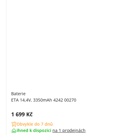
Baterie
ETA 14,4V, 3350mAh 4242 00270
Cena s DPH:
1 699 Kč
Obvykle do 7 dnů
ihned k dispozici
na
1 prodejnách