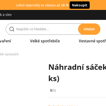
Letní výprodej se slevou až 38 %
Nakoupit
 a slev
Hledat
vaření
Velké spotřebiče
Vestavné spotř
cké vysavače
Náhradní sáček
ks)
0
(0)
Hodnocení: 0 z 5 (0 recenzí)