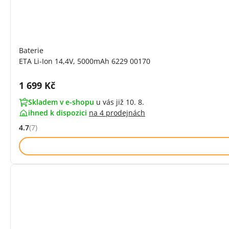
Baterie
ETA Li-Ion 14,4V, 5000mAh 6229 00170
Cena s DPH:
1 699 Kč
Skladem v e-shopu
u vás již 10. 8.
ihned k dispozici
na
4 prodejnách
4.7
(7)
Hodnocení: 4.7 z 5 (7 recenzí)