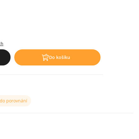
ch
Do košíku
 do porovnání