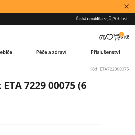
Přihlásit
Česká republika
0
0 Kč
ebiče
Péče a zdraví
Příslušenství
Kód: ETA722900075
 ETA 7229 00075 (6