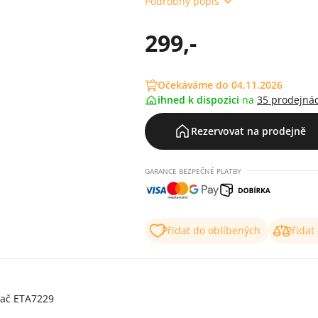
Podrobný popis
299,-
Očekáváme do 04.11.2026
ihned k dispozici
na
35 prodejná
Rezervovat na prodejně
GARANCE BEZPEČNÉ PLATBY
Přidat do oblíbených
Přidat
vač ETA7229