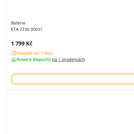
Baterie
ETA 7236 00031
Cena s DPH:
1 799 Kč
Obvykle do 7 dnů
ihned k dispozici
na
1 prodejnách