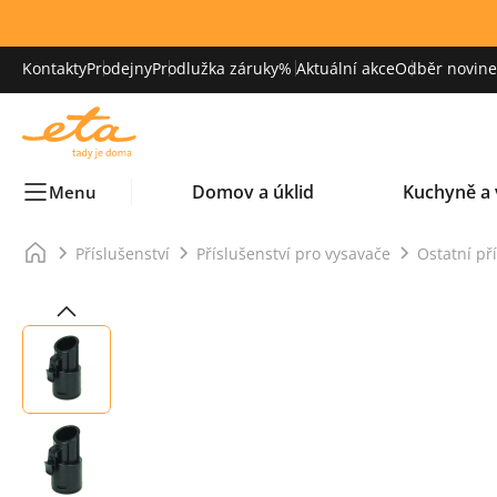
Kontakty
Prodejny
Prodlužka záruky
% Aktuální akce
Odběr novinek
Domov a úklid
Kuchyně a 
Menu
Příslušenství
Příslušenství pro vysavače
Ostatní př