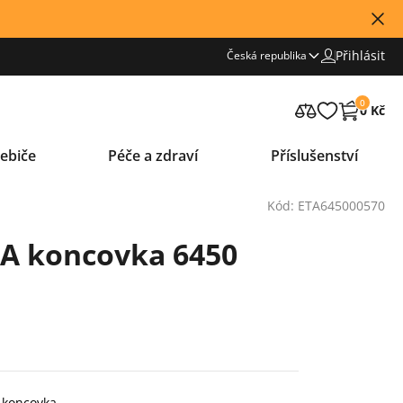
Přihlásit
Česká republika
0
0 Kč
ebiče
Péče a zdraví
Příslušenství
Kód: ETA645000570
TA koncovka 6450
: koncovka