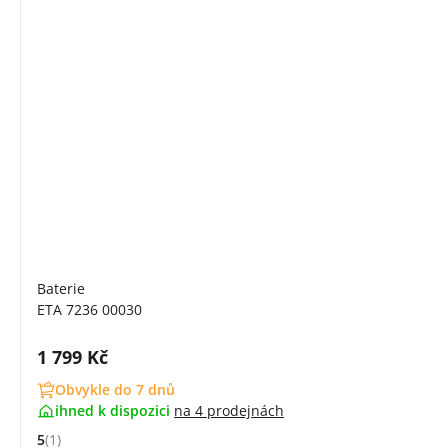
Baterie
ETA 7236 00030
Cena s DPH:
1 799 Kč
Obvykle do 7 dnů
ihned k dispozici
na
4 prodejnách
5
(1)