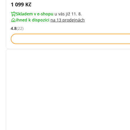
Cena s DPH:
1 099 Kč
Skladem v e-shopu
u vás již 11. 8.
ihned k dispozici
na
13 prodejnách
4.8
(22)
Hodnocení: 4.8 z 5 (22 recenzí)