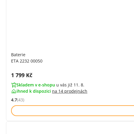
Baterie
ETA 2232 00050
Cena s DPH:
1 799 Kč
Skladem v e-shopu
u vás již 11. 8.
ihned k dispozici
na
14 prodejnách
4.7
(43)
Hodnocení: 4.7 z 5 (43 recenzí)