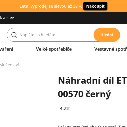
Letní výprodej se slevou až 38 %
Nakoupit
 a slev
Hledat
vaření
Velké spotřebiče
Vestavné spotř
íslušenství
Náhradní díl E
00570 černý
4.3
(9)
Hodnocení: 4.3 z 5 (9 recenzí)
Určeno pro: Podlahový vysavač, Typ