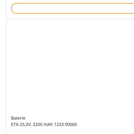
Hodnocení: 5 z 5 (1 recenzí)
Baterie
ETA 25,2V, 2200 mAh 1233 00060