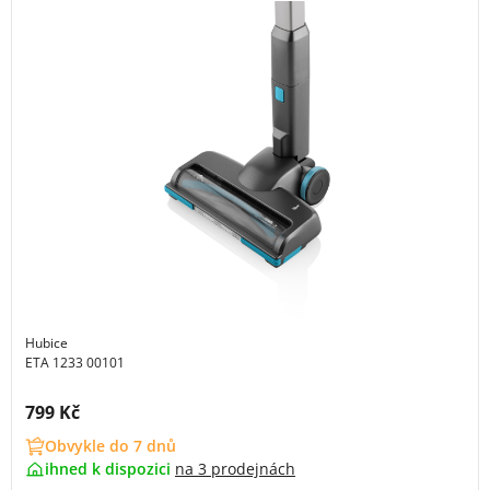
Hubice
ETA 1233 00101
Cena s DPH:
799 Kč
Obvykle do 7 dnů
ihned k dispozici
na
3 prodejnách