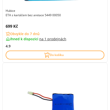
Hubice
ETA s kartáčem bez aretace 5449 00050
Cena s DPH:
699 Kč
Obvykle do 7 dnů
ihned k dispozici
na
1 prodejnách
4.9
Do košíku