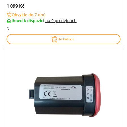
Cena s DPH:
1 099 Kč
Obvykle do 7 dnů
ihned k dispozici
na
9 prodejnách
5
Do košíku