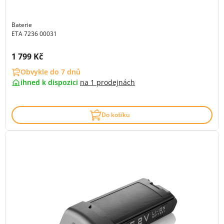
Baterie
ETA 7236 00031
Cena s DPH:
1 799 Kč
Obvykle do 7 dnů
ihned k dispozici
na
1 prodejnách
Do košíku