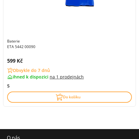
Baterie
ETA 5442 00090
Cena s DPH:
599 Kč
Obvykle do 7 dnů
ihned k dispozici
na
1 prodejnách
5
Do košíku
O nás