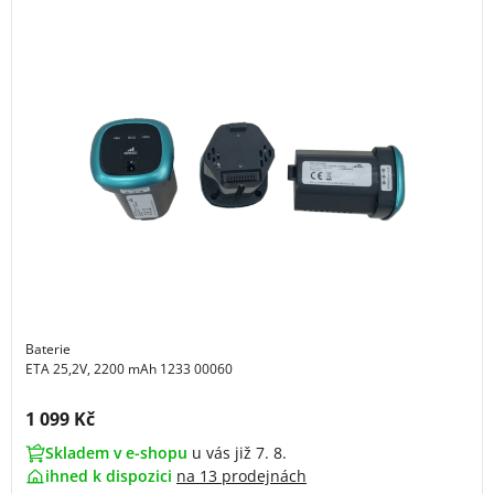
Baterie
ETA 25,2V, 2200 mAh 1233 00060
Cena s DPH:
1 099 Kč
Skladem v e-shopu
u vás již 7. 8.
ihned k dispozici
na
13 prodejnách