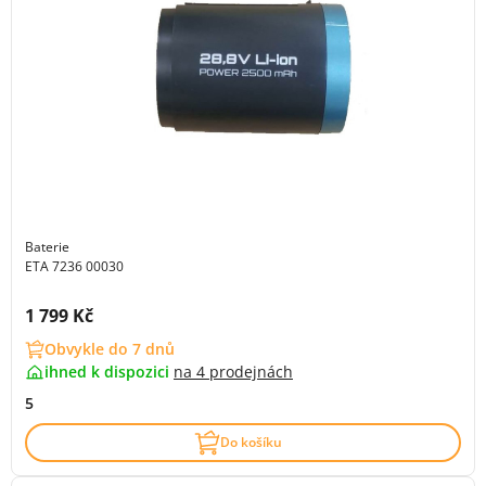
Baterie
ETA 7236 00030
Cena s DPH:
1 799 Kč
Obvykle do 7 dnů
ihned k dispozici
na
4 prodejnách
5
Do košíku