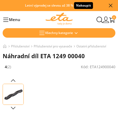
Letní výprodej se slevou až 38 %
Nakoupit
0
Menu
Hlavní
Všechny kategorie
Příslušenství
Příslušenství pro vysavače
Ostatní příslušenství
Náhradní díl ETA 1249 00040
4
(2)
Kód: ETA124900040
Hodnocení: 4 z 5 (2 recenzí)