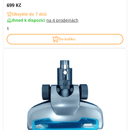
Cena s DPH:
699 Kč
Obvykle do 7 dnů
ihned k dispozici
na
4 prodejnách
1
Do košíku