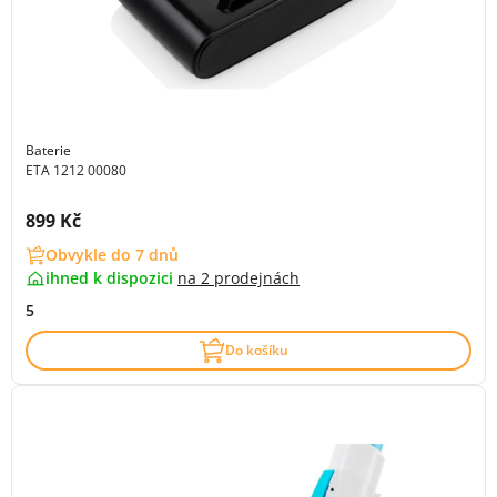
Baterie
ETA 1212 00080
Cena s DPH:
899 Kč
Obvykle do 7 dnů
ihned k dispozici
na
2 prodejnách
5
Do košíku