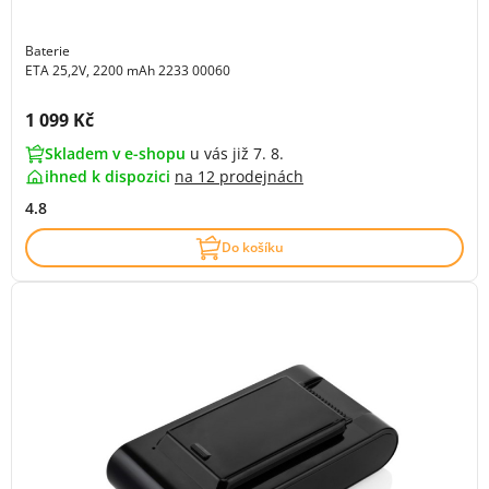
Baterie
ETA 25,2V, 2200 mAh 2233 00060
Cena s DPH:
1 099 Kč
Skladem v e-shopu
u vás již 7. 8.
ihned k dispozici
na
12 prodejnách
4.8
Do košíku