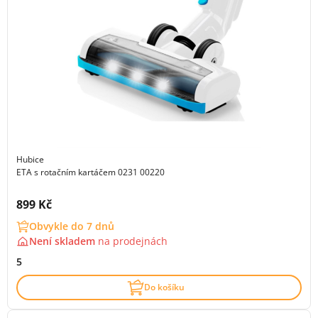
Hubice
ETA s rotačním kartáčem 0231 00220
Cena s DPH:
899 Kč
Obvykle do 7 dnů
Není skladem
na
prodejnách
5
Do košíku