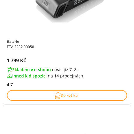
Baterie
ETA 2232 00050
Cena s DPH:
1 799 Kč
Skladem v e-shopu
u vás již 7. 8.
ihned k dispozici
na
14 prodejnách
4.7
Do košíku