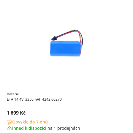
Baterie
ETA 14,4V, 3350mAh 4242 00270
Cena s DPH:
1 699 Kč
Obvykle do 7 dnů
ihned k dispozici
na
1 prodejnách