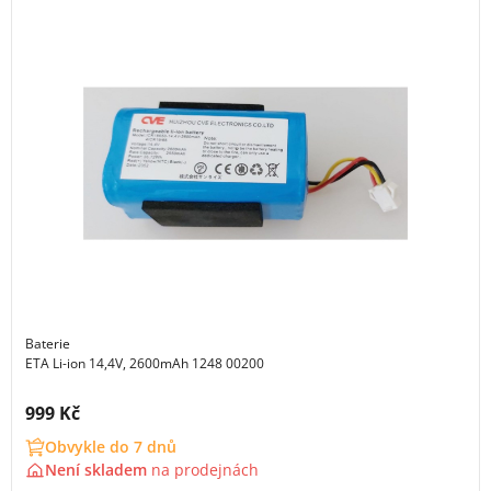
Baterie
ETA Li-ion 14,4V, 2600mAh 1248 00200
Cena s DPH:
999 Kč
Obvykle do 7 dnů
Není skladem
na
prodejnách