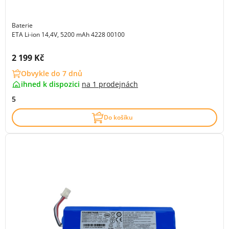
Baterie
ETA Li-ion 14,4V, 5200 mAh 4228 00100
Cena s DPH:
2 199 Kč
Obvykle do 7 dnů
ihned k dispozici
na
1 prodejnách
5
Do košíku