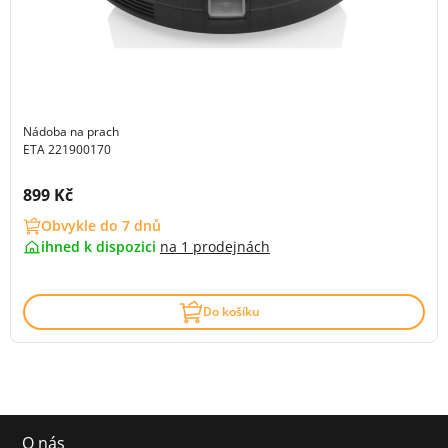
Nádoba na prach
ETA 221900170
Cena s DPH:
899 Kč
Obvykle do 7 dnů
ihned k dispozici
na
1 prodejnách
Do košíku
O nás