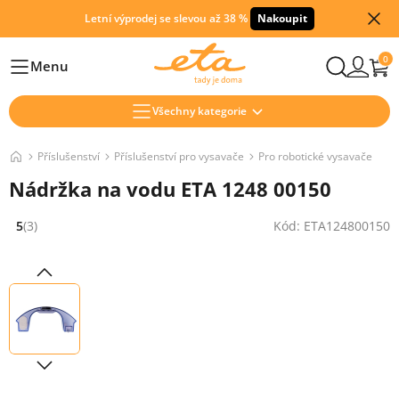
Letní výprodej se slevou až 38 %
Nakoupit
0
Menu
Hlavní
Všechny kategorie
Příslušenství
Příslušenství pro vysavače
Pro robotické vysavače
Nádržka na vodu ETA 1248 00150
5
(3)
Kód: ETA124800150
Hodnocení: 5 z 5 (3 recenzí)