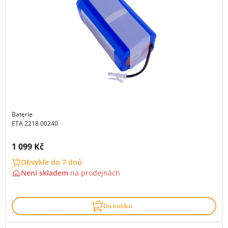
Baterie
ETA 2218 00240
Cena s DPH:
1 099 Kč
Obvykle do 7 dnů
Není skladem
na
prodejnách
Do košíku