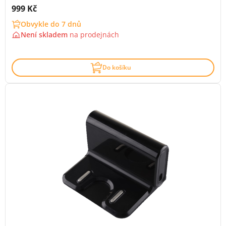
Cena s DPH:
999 Kč
Obvykle do 7 dnů
Není skladem
na
prodejnách
Do košíku