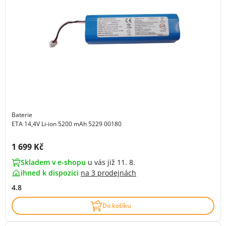
Baterie
ETA 14,4V Li-ion 5200 mAh 5229 00180
Cena s DPH:
1 699 Kč
Skladem v e-shopu
u vás již 11. 8.
ihned k dispozici
na
3 prodejnách
4.8
Do košíku