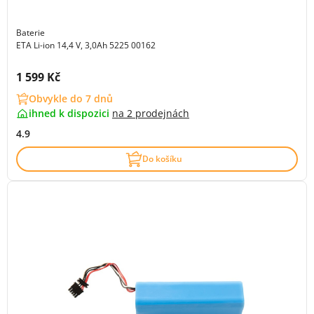
Baterie
ETA Li-ion 14,4 V, 3,0Ah 5225 00162
Cena s DPH:
1 599 Kč
Obvykle do 7 dnů
ihned k dispozici
na
2 prodejnách
4.9
Do košíku