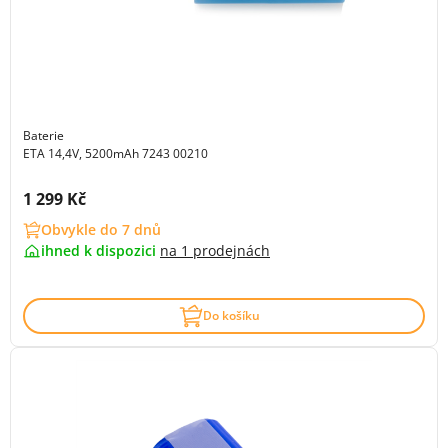
Baterie
ETA 14,4V, 5200mAh 7243 00210
Cena s DPH:
1 299 Kč
Obvykle do 7 dnů
ihned k dispozici
na
1 prodejnách
Do košíku