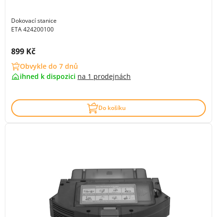
Dokovací stanice
ETA 424200100
Cena s DPH:
899 Kč
Obvykle do 7 dnů
ihned k dispozici
na
1 prodejnách
Do košíku