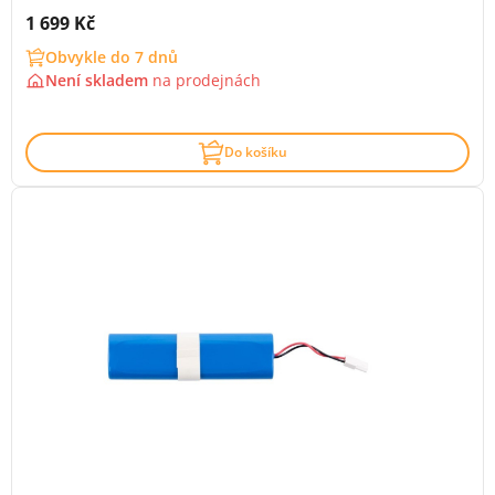
Cena s DPH:
1 699 Kč
Obvykle do 7 dnů
Není skladem
na
prodejnách
Do košíku