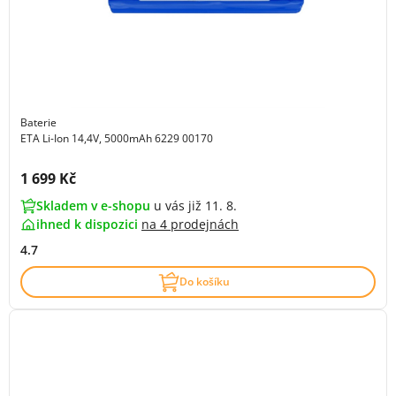
Baterie
ETA Li-Ion 14,4V, 5000mAh 6229 00170
Cena s DPH:
1 699 Kč
Skladem v e-shopu
u vás již 11. 8.
ihned k dispozici
na
4 prodejnách
4.7
Do košíku