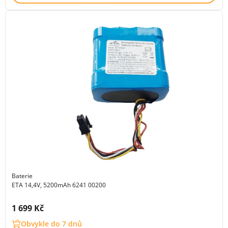
Baterie
ETA 14,4V, 5200mAh 6241 00200
Cena s DPH:
1 699 Kč
Obvykle do 7 dnů