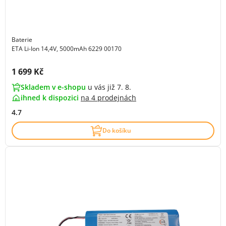
Baterie
ETA Li-Ion 14,4V, 5000mAh 6229 00170
Cena s DPH:
1 699 Kč
Skladem v e-shopu
u vás již 7. 8.
ihned k dispozici
na
4 prodejnách
4.7
Do košíku