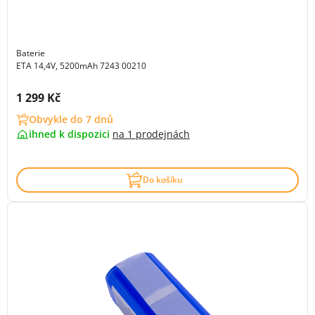
Baterie
ETA 14,4V, 5200mAh 7243 00210
Cena s DPH:
1 299 Kč
Obvykle do 7 dnů
ihned k dispozici
na
1 prodejnách
Do košíku