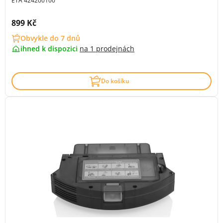
ETA 424200100
Cena s DPH:
899 Kč
Obvykle do 7 dnů
ihned k dispozici
na
1 prodejnách
Do košíku