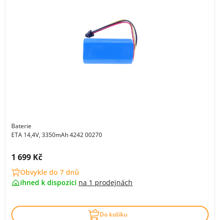
Baterie
ETA 14,4V, 3350mAh 4242 00270
Cena s DPH:
1 699 Kč
Obvykle do 7 dnů
ihned k dispozici
na
1 prodejnách
Do košíku