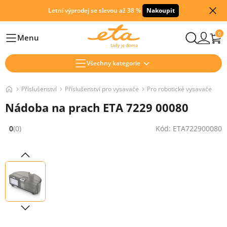
Letní výprodej se slevou až 38 %
Nakoupit
0
Menu
Hlavní
Všechny kategorie
Příslušenství
Příslušenství pro vysavače
Pro robotické vysavače
Nádoba na prach ETA 7229 00080
0
(0)
Kód: ETA722900080
Hodnocení: 0 z 5 (0 recenzí)