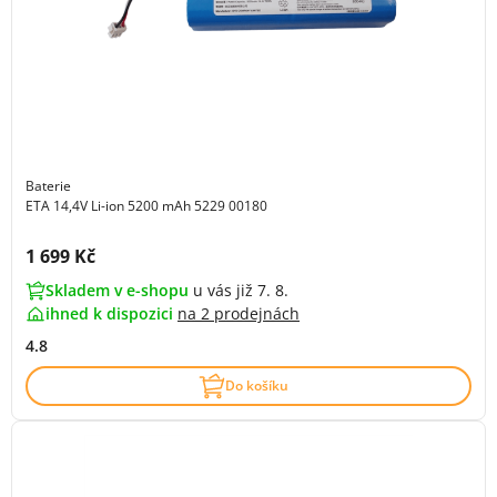
Baterie
ETA 14,4V Li-ion 5200 mAh 5229 00180
Cena s DPH:
1 699 Kč
Skladem v e-shopu
u vás již 7. 8.
ihned k dispozici
na
2 prodejnách
4.8
Do košíku