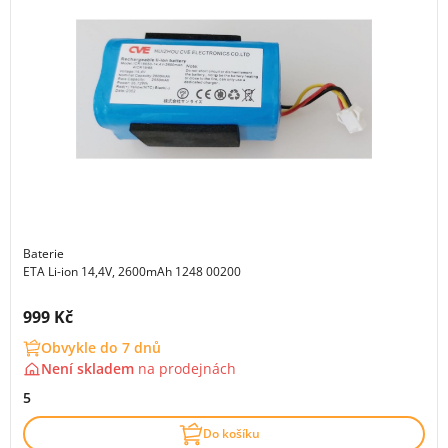
Baterie
ETA Li-ion 14,4V, 2600mAh 1248 00200
Cena s DPH:
999 Kč
Obvykle do 7 dnů
Není skladem
na
prodejnách
5
Do košíku