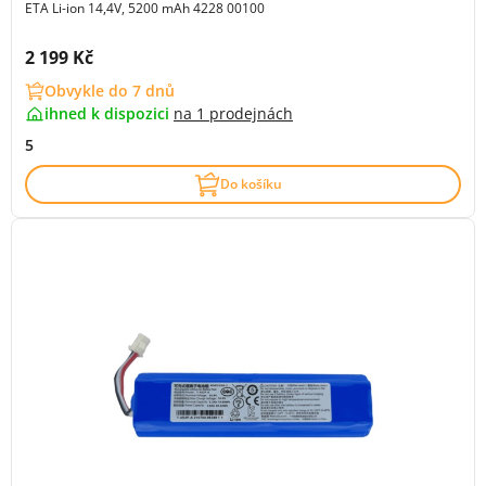
ETA Li-ion 14,4V, 5200 mAh 4228 00100
Cena s DPH:
2 199 Kč
Obvykle do 7 dnů
ihned k dispozici
na
1 prodejnách
5
Do košíku