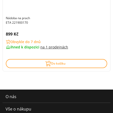
Nádoba na prach
ETA 221900170
Cena s DPH:
899 Kč
Obvykle do 7 dnů
ihned k dispozici
na
1 prodejnách
Do košíku
O nás
Vše o nákupu