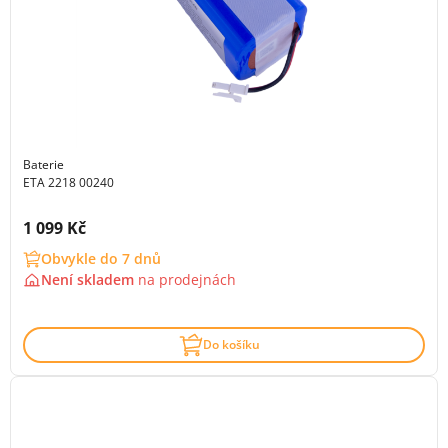
Baterie
ETA 2218 00240
Cena s DPH:
1 099 Kč
Obvykle do 7 dnů
Není skladem
na
prodejnách
Do košíku