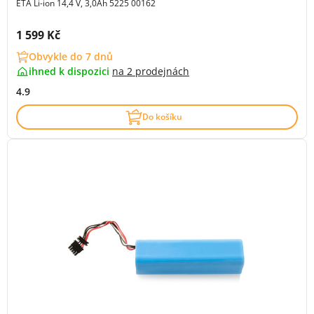
ETA Li-ion 14,4 V, 3,0Ah 5225 00162
Cena s DPH:
1 599 Kč
Obvykle do 7 dnů
ihned k dispozici
na
2 prodejnách
4.9
Do košíku