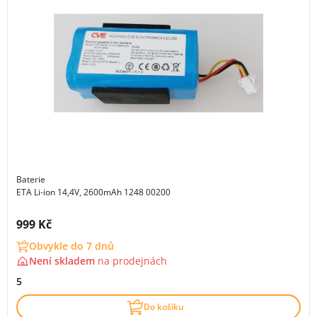
Baterie
ETA Li-ion 14,4V, 2600mAh 1248 00200
Cena s DPH:
999 Kč
Obvykle do 7 dnů
Není skladem
na
prodejnách
5
Do košíku