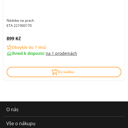
Nádoba na prach
ETA 221900170
Cena s DPH:
899 Kč
Obvykle do 7 dnů
ihned k dispozici
na
1 prodejnách
Do košíku
O nás
Vše o nákupu