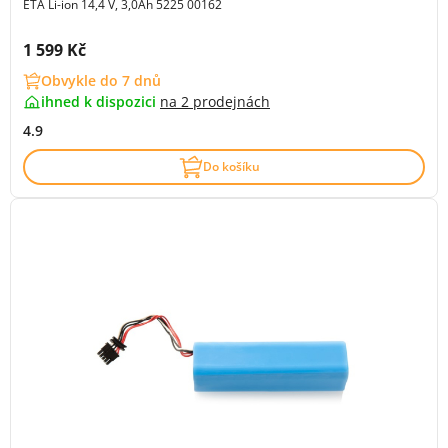
ETA Li-ion 14,4 V, 3,0Ah 5225 00162
Cena s DPH:
1 599 Kč
Obvykle do 7 dnů
ihned k dispozici
na
2 prodejnách
4.9
Do košíku