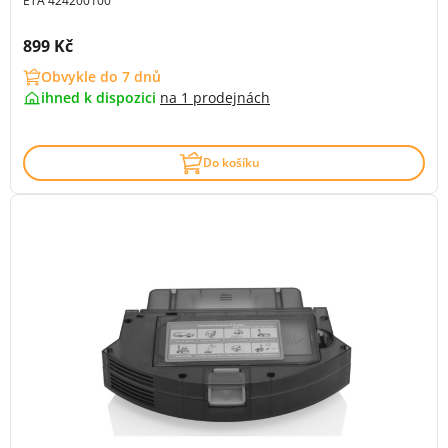
ETA 424200100
Cena s DPH:
899 Kč
Obvykle do 7 dnů
ihned k dispozici
na
1 prodejnách
Do košíku