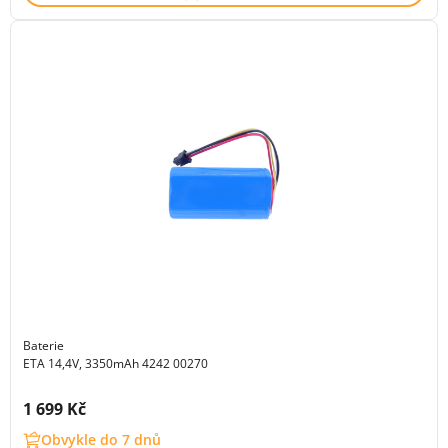
Baterie
ETA 14,4V, 3350mAh 4242 00270
Cena s DPH:
1 699 Kč
Obvykle do 7 dnů