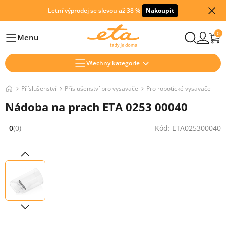
Letní výprodej se slevou až 38 %
Nakoupit
0
Menu
Hlavní
Všechny kategorie
Příslušenství
Příslušenství pro vysavače
Pro robotické vysavače
Nádoba na prach ETA 0253 00040
0
(0)
Kód: ETA025300040
Hodnocení: 0 z 5 (0 recenzí)