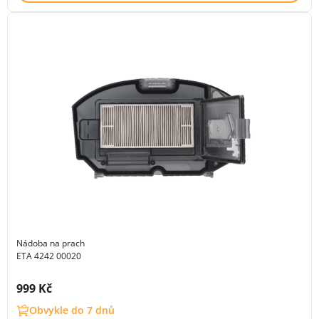
Nádoba na prach
ETA 4242 00020
Cena s DPH:
999 Kč
Obvykle do 7 dnů