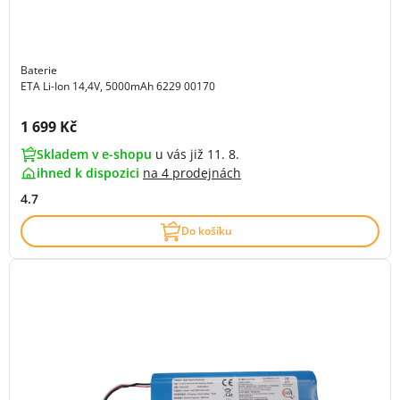
Baterie
ETA Li-Ion 14,4V, 5000mAh 6229 00170
Cena s DPH:
1 699 Kč
Skladem v e-shopu
u vás již 11. 8.
ihned k dispozici
na
4 prodejnách
4.7
Do košíku