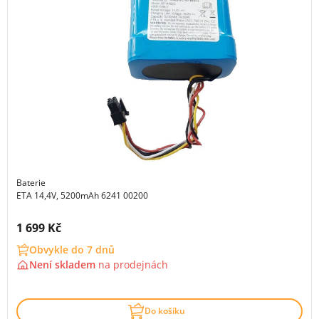
Baterie
ETA 14,4V, 5200mAh 6241 00200
Cena s DPH:
1 699 Kč
Obvykle do 7 dnů
Není skladem
na
prodejnách
Do košíku