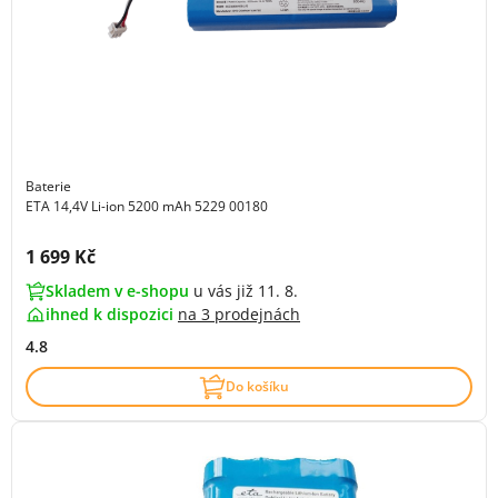
Baterie
ETA 14,4V Li-ion 5200 mAh 5229 00180
Cena s DPH:
1 699 Kč
Skladem v e-shopu
u vás již 11. 8.
ihned k dispozici
na
3 prodejnách
4.8
Do košíku