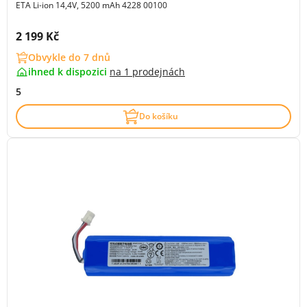
ETA Li-ion 14,4V, 5200 mAh 4228 00100
Cena s DPH:
2 199 Kč
Obvykle do 7 dnů
ihned k dispozici
na
1 prodejnách
5
Do košíku