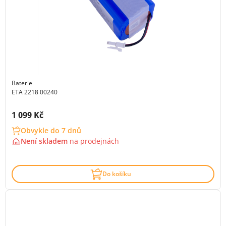
Baterie
ETA 2218 00240
Cena s DPH:
1 099 Kč
Obvykle do 7 dnů
Není skladem
na
prodejnách
Do košíku