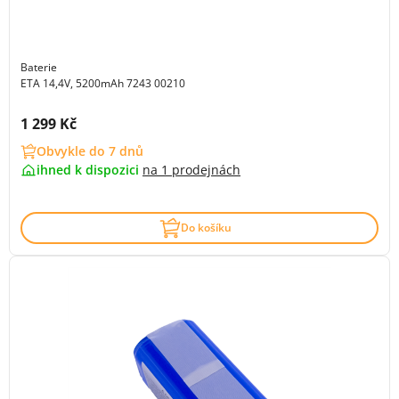
Baterie
ETA 14,4V, 5200mAh 7243 00210
Cena s DPH:
1 299 Kč
Obvykle do 7 dnů
ihned k dispozici
na
1 prodejnách
Do košíku